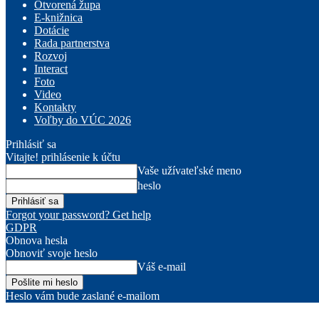
Otvorená župa
E-knižnica
Dotácie
Rada partnerstva
Rozvoj
Interact
Foto
Video
Kontakty
Voľby do VÚC 2026
Prihlásiť sa
Vitajte! prihlásenie k účtu
Vaše užívateľské meno
heslo
Forgot your password? Get help
GDPR
Obnova hesla
Obnoviť svoje heslo
Váš e-mail
Heslo vám bude zaslané e-mailom