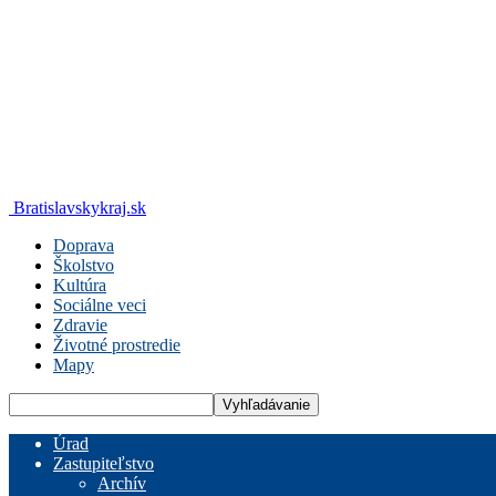
Bratislavskykraj.sk
Doprava
Školstvo
Kultúra
Sociálne veci
Zdravie
Životné prostredie
Mapy
Úrad
Zastupiteľstvo
Archív