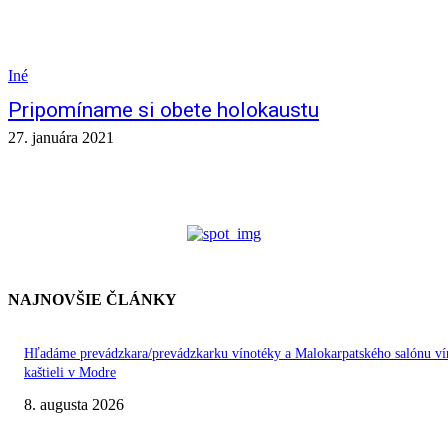
Iné
Pripomíname si obete holokaustu
27. januára 2021
NAJNOVŠIE ČLÁNKY
Hľadáme prevádzkara/prevádzkarku vínotéky a Malokarpatského salónu ví
kaštieli v Modre
8. augusta 2026