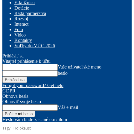
E-knižnica
Dotácie
Rada partnerstva
Rozvoj
Interact
Foto
Video
Kontakty
Voľby do VÚC 2026
Prihlásiť sa
Vitajte! prihlásenie k účtu
Vaše užívateľské meno
heslo
Forgot your password? Get help
GDPR
Obnova hesla
Obnoviť svoje heslo
Váš e-mail
Heslo vám bude zaslané e-mailom
Tagy
Holokaust