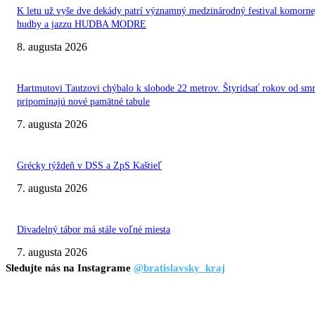
K letu už vyše dve dekády patrí významný medzinárodný festival komorne
hudby a jazzu HUDBA MODRE
8. augusta 2026
Hartmutovi Tautzovi chýbalo k slobode 22 metrov. Štyridsať rokov od smr
pripomínajú nové pamätné tabule
7. augusta 2026
Grécky týždeň v DSS a ZpS Kaštieľ
7. augusta 2026
Divadelný tábor má stále voľné miesta
7. augusta 2026
Sledujte nás na Instagrame
@bratislavsky_kraj