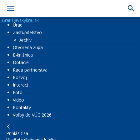
Bratislavskykraj.sk
Úrad
Zastupiteľstvo
Archív
Otvorená župa
E-knižnica
Dotácie
Rada partnerstva
Rozvoj
Interact
Foto
Video
Kontakty
Voľby do VÚC 2026
Prihlásiť sa
Vitajte! prihlásenie k účtu