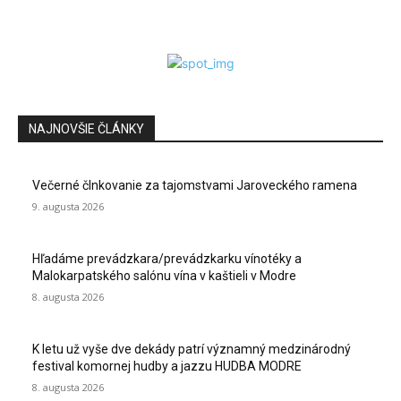
NAJNOVŠIE ČLÁNKY
Večerné člnkovanie za tajomstvami Jaroveckého ramena
9. augusta 2026
Hľadáme prevádzkara/prevádzkarku vínotéky a
Malokarpatského salónu vína v kaštieli v Modre
8. augusta 2026
K letu už vyše dve dekády patrí významný medzinárodný
festival komornej hudby a jazzu HUDBA MODRE
8. augusta 2026