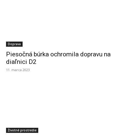
Doprava
Piesočná búrka ochromila dopravu na
diaľnici D2
11. marca 2023
Životné prostredie