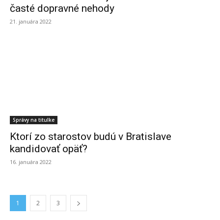
časté dopravné nehody
21. januára 2022
Správy na titulke
Ktorí zo starostov budú v Bratislave
kandidovať opäť?
16. januára 2022
1
2
3