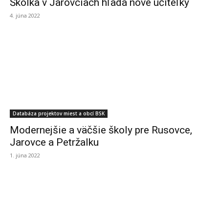
Škôlka v Jarovciach hľadá nové učiteľky
4. júna 2022
Databáza projektov miest a obcí BSK
Modernejšie a väčšie školy pre Rusovce,
Jarovce a Petržalku
1. júna 2022