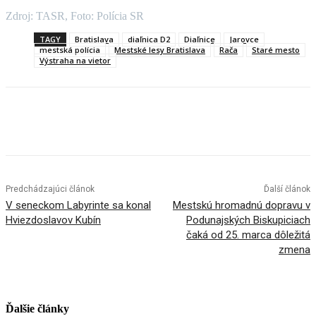
Zdroj: TASR, Foto: Polícia SR
TAGY
Bratislava
diaľnica D2
Diaľnice
Jarovce
mestská polícia
Mestské lesy Bratislava
Rača
Staré mesto
Výstraha na vietor
Facebook
X
Linkedin
Tumblr
Predchádzajúci článok
Ďalší článok
V seneckom Labyrinte sa konal
Mestskú hromadnú dopravu v
Hviezdoslavov Kubín
Podunajských Biskupiciach
čaká od 25. marca dôležitá
zmena
Ďalšie články