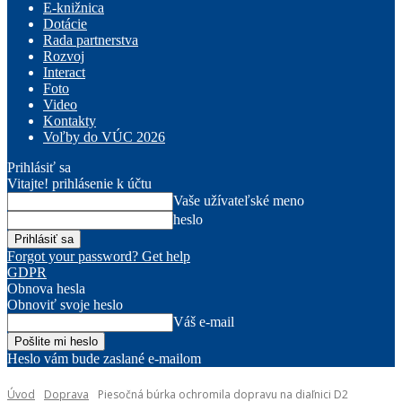
E-knižnica
Dotácie
Rada partnerstva
Rozvoj
Interact
Foto
Video
Kontakty
Voľby do VÚC 2026
Prihlásiť sa
Vitajte! prihlásenie k účtu
Vaše užívateľské meno
heslo
Forgot your password? Get help
GDPR
Obnova hesla
Obnoviť svoje heslo
Váš e-mail
Heslo vám bude zaslané e-mailom
Úvod
Doprava
Piesočná búrka ochromila dopravu na diaľnici D2