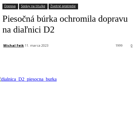
Doprava
Správy na titulke
Životné prostredie
Piesočná búrka ochromila dopravu
na diaľnici D2
Michal Feik
11. marca 2023
1999
0
Facebook
X
Linkedin
Tumblr