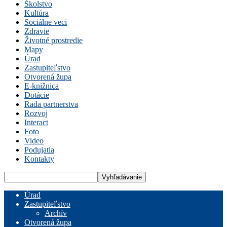
Školstvo
Kultúra
Sociálne veci
Zdravie
Životné prostredie
Mapy
Úrad
Zastupiteľstvo
Otvorená župa
E-knižnica
Dotácie
Rada partnerstva
Rozvoj
Interact
Foto
Video
Podujatia
Kontakty
Úrad
Zastupiteľstvo
Archív
Otvorená župa