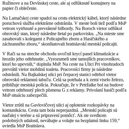
Ružinove a na Devínskej ceste, ale aj odfúknuté kontajnery na
papier či oblečenie.
Na Lamačskej ceste spadol na cestu elektrický kábel, ktorý následne
poruchová služba elektrárne odstránila. V meste boli tiež podľa MsP
vetrom vytrhnuté a prevrátené bilbordy. Na Boroch vietor odfúkol
obrovský stan, ktorý následne lietal po parkovisku. „Na mieste sme
zasahovali s kolegami z Policajného zboru a Hasičského a
záchranného zboru,“ skonštatovali bratislavskí mestskí policajti.
V Rači sa na streche obchodu uvoľnil krycí panel klimatizácie a
hrozilo jeho odtrhnutie. „Vyrozumeli sme tamojších pracovníkov,
ktorí ho upevnili,“ doplnila MsP. Na ceste na Ulici Pri vinohradoch
prevrátil vietor mobilnú toaletu. Pracovníci firmy ju následne
odstránili. Na Bajkalskej ulici pri čerpacej stanici odtrhol vietor
obrovskú reklamnú tabuľu. Celá sa potrhala a k zemi viselo železo,
približuje mestská polícia. Pokračuje, že v Petržalke bol na budove
vetrom odtrhnutý plech písmena G z reklamy. Privolaní hasiči podľa
MsP situáciu zabezpečili.
Vietor zrútil na Gavlovičovej ulici aj oplotenie rozkopávky na
komunikáciu. Cesta tam bola neprejazdná. „Mestskí policajti sú
naďalej v teréne a sú pripravení pomôcť. Ak ste svedkom
podobných udalostí, neváhajte a volajte na bezplatnú linku 159,“
uviedla MsP Bratislava.