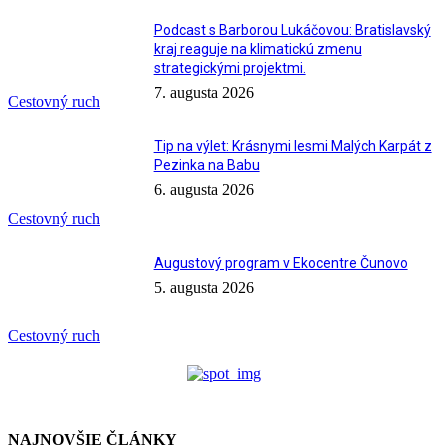
Podcast s Barborou Lukáčovou: Bratislavský
kraj reaguje na klimatickú zmenu
strategickými projektmi.
7. augusta 2026
Cestovný ruch
Tip na výlet: Krásnymi lesmi Malých Karpát z
Pezinka na Babu
6. augusta 2026
Cestovný ruch
Augustový program v Ekocentre Čunovo
5. augusta 2026
Cestovný ruch
NAJNOVŠIE ČLÁNKY