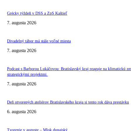
Grécky týždeň v DSS a ZpS Kaštieľ
7. augusta 2026
Divadelný tábor má stále voľné miesta
7. augusta 2026
Podcast s Barborou Lukáčovou: Bratislavský kraj reaguje na klimatickú z
strategickými projektmi.
7. augusta 2026
Deň otvorených ateliérov Bratislavského kraja si tento rok dáva prestávku
6. augusta 2026
Tvorenie v auguste – Mlok dunajský