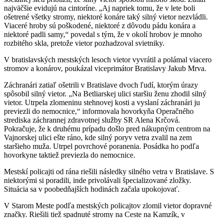
najväčšie evidujú na cintoríne. „Aj napriek tomu, že v lete boli
ošetrené všetky stromy, niektoré konáre taký silný vietor nezvládli.
Viaceré hroby sú poškodené, niektoré z dôvodu pádu konára a
niektoré padli samy,“ povedal s tým, že v okolí hrobov je mnoho
rozbitého skla, pretože vietor pozhadzoval svietniky.
V bratislavských mestských lesoch vietor vyvrátil a polámal viacero
stromov a konárov, poukázal viceprimátor Bratislavy Jakub Mrva.
Záchranári zatiaľ ošetrili v Bratislave dvoch ľudí, ktorým úrazy
spôsobil silný vietor. „Na Betliarskej ulici staršiu ženu zhodil silný
vietor. Utrpela zlomeninu stehnovej kosti a vyslaní záchranári ju
previezli do nemocnice,“ informovala hovorkyňa Operačného
strediska záchrannej zdravotnej služby SR Alena Krčová.
Pokračuje, že k druhému prípadu došlo pred nákupným centrom na
Vajnorskej ulici ešte ráno, kde silný poryv vetra zvalil na zem
staršieho muža. Utrpel povrchové poranenia. Posádka ho podľa
hovorkyne taktiež previezla do nemocnice.
Mestskí policajti od rána riešili následky silného vetra v Bratislave. S
niektorými si poradili, inde privolávali špecializované zložky.
Situácia sa v poobedňajších hodinách začala upokojovať.
V Starom Meste podľa mestských policajtov zlomil vietor dopravné
značky. Riešili tiež spadnuté stromy na Ceste na Kamzík, v