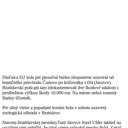
Diaľnica D2 bola pre piesočnú búrku obojsmerne uzavretá od
hraničného priechodu Čunovo po križovatku s D4 (Jarovce).
Bratislavskí policajti tam zdokumentovali dve škodové udalosti s
predbežnou výškou škody 10.000 eur. Na mieste nebol zranený
žiadny účastník.
Pre silný vietor a popadané konáre bola v sobotu uzavretá
zoologická záhrada v Bratislave.
Starosta bratislavskej mestskej časti Jarovce Jozef Uhler taktiež na
sociálnej sieti priblížil, že silný vietor spôsobil mnoho škôd. Zatiaľ