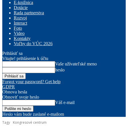
E-knižnica
Dotácie
Rada partnerstva
Rozvoj
Interact
Foto
Video
Kontakty
Voľby do VÚC 2026
Prihlásiť sa
Vitajte! prihlásenie k účtu
Vaše užívateľské meno
heslo
Forgot your password? Get help
GDPR
Obnova hesla
Obnoviť svoje heslo
Váš e-mail
Heslo vám bude zaslané e-mailom
Tagy
Kongresové centrum