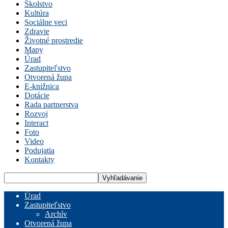
Školstvo
Kultúra
Sociálne veci
Zdravie
Životné prostredie
Mapy
Úrad
Zastupiteľstvo
Otvorená župa
E-knižnica
Dotácie
Rada partnerstva
Rozvoj
Interact
Foto
Video
Podujatia
Kontakty
Úrad
Zastupiteľstvo
Archív
Otvorená župa