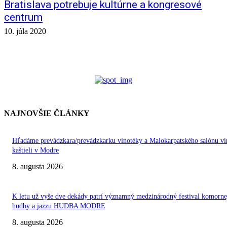
Bratislava potrebuje kultúrne a kongresové
centrum
10. júla 2020
NAJNOVŠIE ČLÁNKY
Hľadáme prevádzkara/prevádzkarku vínotéky a Malokarpatského salónu ví
kaštieli v Modre
8. augusta 2026
K letu už vyše dve dekády patrí významný medzinárodný festival komorne
hudby a jazzu HUDBA MODRE
8. augusta 2026