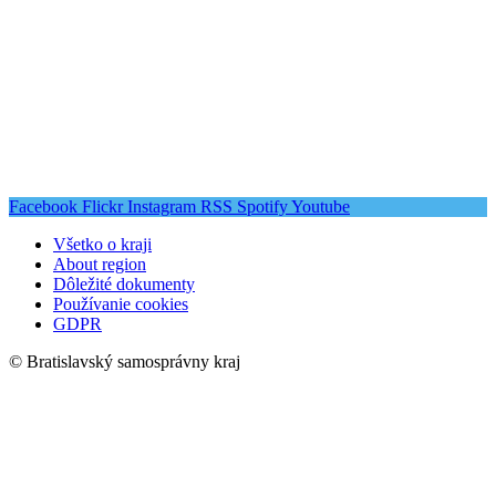
Facebook
Flickr
Instagram
RSS
Spotify
Youtube
Všetko o kraji
About region
Dôležité dokumenty
Používanie cookies
GDPR
© Bratislavský samosprávny kraj