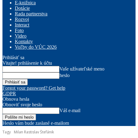
E-knižnica
Dotácie
Rada partnerstva
Rozvoj
Interact
Foto
Video
Kontakty
Voľby do VÚC 2026
Prihlásiť sa
Vitajte! prihlásenie k účtu
Vaše užívateľské meno
heslo
Forgot your password? Get help
GDPR
Obnova hesla
Obnoviť svoje heslo
Váš e-mail
Heslo vám bude zaslané e-mailom
Tagy
Milan Rastislav Štefánik