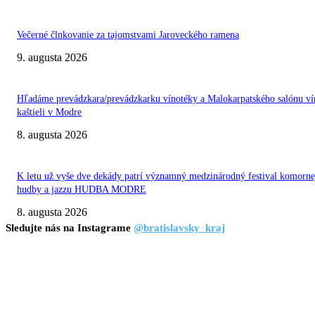
Večerné člnkovanie za tajomstvami Jaroveckého ramena
9. augusta 2026
Hľadáme prevádzkara/prevádzkarku vínotéky a Malokarpatského salónu ví
kaštieli v Modre
8. augusta 2026
K letu už vyše dve dekády patrí významný medzinárodný festival komorne
hudby a jazzu HUDBA MODRE
8. augusta 2026
Sledujte nás na Instagrame
@bratislavsky_kraj