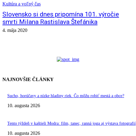
Kultúra a voľný čas
Slovensko si dnes pripomína 101. výročie
smrti Milana Rastislava Štefánika
4. mája 2020
NAJNOVŠIE ČLÁNKY
Sucho, horúčavy a nízke hladiny riek. Čo môžu robiť mestá a obce?
10. augusta 2026
Tento týždeň v kaštieli Modra: film, tanec, ranná joga aj výstava fotografií
10. augusta 2026