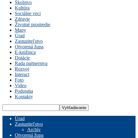
Školstvo
Kultúra
Sociálne veci
Zdravie
Životné prostredie
Mapy
Úrad
Zastupiteľstvo
Otvorená župa
E-knižnica
Dotácie
Rada partnerstva
Rozvoj
Interact
Foto
Video
Podujatia
Kontakty
Úrad
Zastupiteľstvo
Archív
Otvorená župa