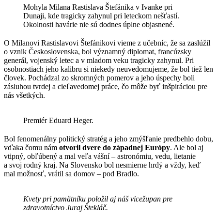
Mohyla Milana Rastislava Štefánika v Ivanke pri
Dunaji, kde tragicky zahynul pri leteckom nešťastí.
Okolnosti havárie nie sú dodnes úplne objasnené.
O Milanovi Rastislavovi Štefánikovi vieme z učebníc, že sa zaslúžil
o vznik Československa, bol významný diplomat, francúzsky
generál, vojenský letec a v mladom veku tragicky zahynul. Pri
osobnostiach jeho kalibru si niekedy neuvedomujeme, že bol tiež len
človek. Pochádzal zo skromných pomerov a jeho úspechy boli
zásluhou tvrdej a cieľavedomej práce, čo môže byť inšpiráciou pre
nás všetkých.
Premiér Eduard Heger.
Bol fenomenálny politický stratég a jeho zmýšľanie predbehlo dobu,
vďaka čomu nám
otvoril dvere do západnej Európy
. Ale bol aj
vtipný, obľúbený a mal veľa vášní – astronómiu, vedu, lietanie
a svoj rodný kraj. Na Slovensko bol nesmierne hrdý a vždy, keď
mal možnosť, vrátil sa domov – pod Bradlo.
Kvety pri pamätníku položil aj náš vicežupan pre
zdravotníctvo Juraj Štekláč.