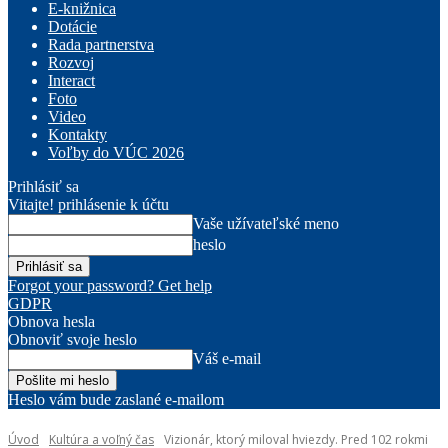
E-knižnica
Dotácie
Rada partnerstva
Rozvoj
Interact
Foto
Video
Kontakty
Voľby do VÚC 2026
Prihlásiť sa
Vitajte! prihlásenie k účtu
Vaše užívateľské meno
heslo
Forgot your password? Get help
GDPR
Obnova hesla
Obnoviť svoje heslo
Váš e-mail
Heslo vám bude zaslané e-mailom
Úvod
Kultúra a voľný čas
Vizionár, ktorý miloval hviezdy. Pred 102 rokmi