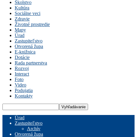
Školstvo
Kultúra
Sociálne veci
Zdravie
Životné prostredie
Mapy
Úrad
Zastupiteľstvo
Otvorená župa
E-knižnica
Dotácie
Rada partnerstva
Rozvoj
Interact
Foto
Video
Podujatia
Kontakty
Úrad
Zastupiteľstvo
Archív
Otvorená župa