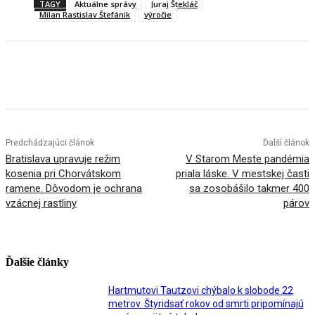
TAGY
Aktuálne správy
Juraj Štekláč
Milan Rastislav Štefánik
výročie
Facebook
X
Linkedin
Tumblr
Predchádzajúci článok
Ďalší článok
Bratislava upravuje režim
V Starom Meste pandémia
kosenia pri Chorvátskom
priala láske. V mestskej časti
ramene. Dôvodom je ochrana
sa zosobášilo takmer 400
vzácnej rastliny
párov
Ďalšie články
Hartmutovi Tautzovi chýbalo k slobode 22
metrov. Štyridsať rokov od smrti pripomínajú