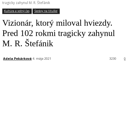
tragicky zahynul M. R. Štefánik
Kultúra a voľný čas
Správy na titulke
Vizionár, ktorý miloval hviezdy.
Pred 102 rokmi tragicky zahynul
M. R. Štefánik
Adela Pekárková
4. mája 2021
3230
0
Facebook
X
Linkedin
Tumblr