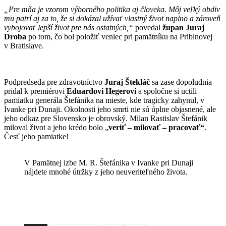
„Pre mňa je vzorom výborného politika aj človeka. Môj veľký obdiv
mu patrí aj za to, že si dokázal užívať vlastný život naplno a zároveň
vybojovať lepší život pre nás ostatných,“
povedal
župan Juraj
Droba
po tom, čo bol položiť veniec pri pamätníku na Pribinovej
v Bratislave.
Podpredseda pre zdravotníctvo
Juraj Štekláč
sa zase dopoludnia
pridal k premiérovi
Eduardovi Hegerovi
a spoločne si uctili
pamiatku generála Štefánika na mieste, kde tragicky zahynul, v
Ivanke pri Dunaji. Okolnosti jeho smrti nie sú úplne objasnené, ale
jeho odkaz pre Slovensko je obrovský. Milan Rastislav Štefánik
miloval život a jeho krédo bolo „
veriť – milovať – pracovať“
.
Česť jeho pamiatke!
V Pamätnej izbe M. R. Štefánika v Ivanke pri Dunaji
nájdete mnohé útržky z jeho neuveriteľného života.