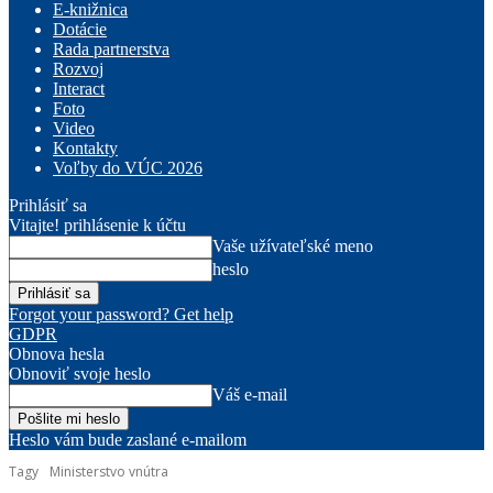
E-knižnica
Dotácie
Rada partnerstva
Rozvoj
Interact
Foto
Video
Kontakty
Voľby do VÚC 2026
Prihlásiť sa
Vitajte! prihlásenie k účtu
Vaše užívateľské meno
heslo
Forgot your password? Get help
GDPR
Obnova hesla
Obnoviť svoje heslo
Váš e-mail
Heslo vám bude zaslané e-mailom
Tagy
Ministerstvo vnútra