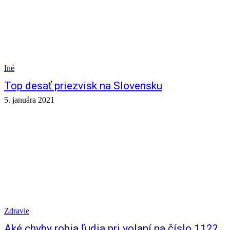
Iné
Top desať priezvisk na Slovensku
5. januára 2021
Zdravie
Aké chyby robia ľudia pri volaní na číslo 112?