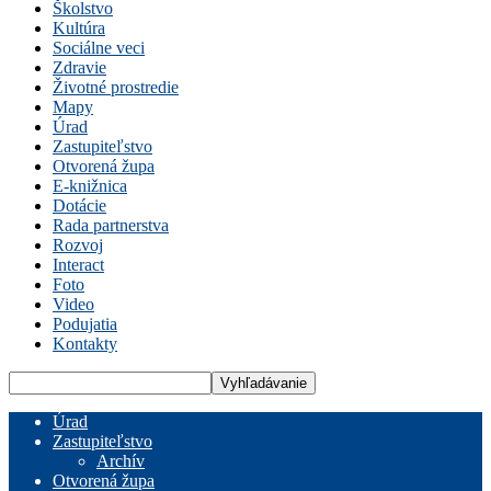
Školstvo
Kultúra
Sociálne veci
Zdravie
Životné prostredie
Mapy
Úrad
Zastupiteľstvo
Otvorená župa
E-knižnica
Dotácie
Rada partnerstva
Rozvoj
Interact
Foto
Video
Podujatia
Kontakty
Úrad
Zastupiteľstvo
Archív
Otvorená župa