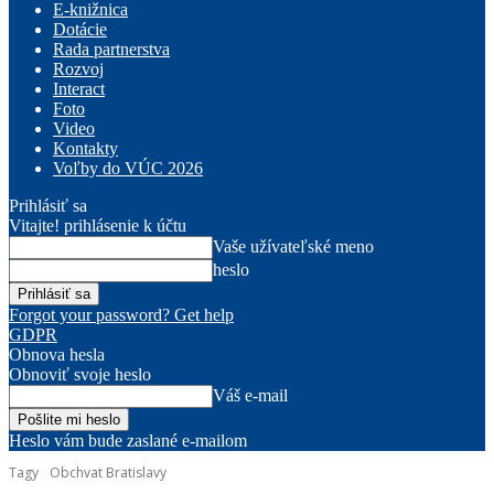
E-knižnica
Dotácie
Rada partnerstva
Rozvoj
Interact
Foto
Video
Kontakty
Voľby do VÚC 2026
Prihlásiť sa
Vitajte! prihlásenie k účtu
Vaše užívateľské meno
heslo
Forgot your password? Get help
GDPR
Obnova hesla
Obnoviť svoje heslo
Váš e-mail
Heslo vám bude zaslané e-mailom
Tagy
Obchvat Bratislavy