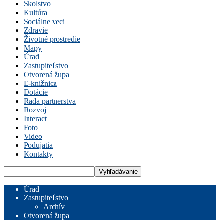
Školstvo
Kultúra
Sociálne veci
Zdravie
Životné prostredie
Mapy
Úrad
Zastupiteľstvo
Otvorená župa
E-knižnica
Dotácie
Rada partnerstva
Rozvoj
Interact
Foto
Video
Podujatia
Kontakty
Úrad
Zastupiteľstvo
Archív
Otvorená župa