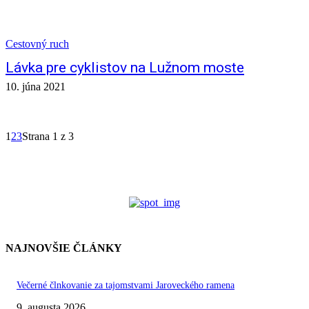
Cestovný ruch
Lávka pre cyklistov na Lužnom moste
10. júna 2021
1
2
3
Strana 1 z 3
NAJNOVŠIE ČLÁNKY
Večerné člnkovanie za tajomstvami Jaroveckého ramena
9. augusta 2026