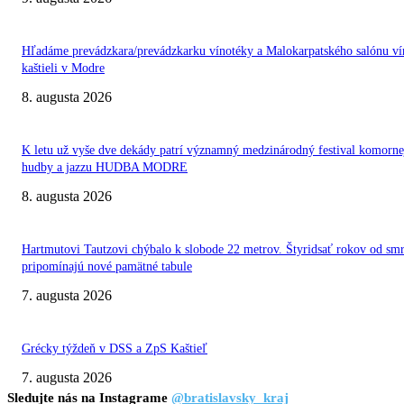
Hľadáme prevádzkara/prevádzkarku vínotéky a Malokarpatského salónu ví
kaštieli v Modre
8. augusta 2026
K letu už vyše dve dekády patrí významný medzinárodný festival komorne
hudby a jazzu HUDBA MODRE
8. augusta 2026
Hartmutovi Tautzovi chýbalo k slobode 22 metrov. Štyridsať rokov od smr
pripomínajú nové pamätné tabule
7. augusta 2026
Grécky týždeň v DSS a ZpS Kaštieľ
7. augusta 2026
Sledujte nás na Instagrame
@bratislavsky_kraj