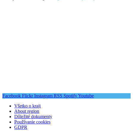
Facebook
Flickr
Instagram
RSS
Spotify
Youtube
Všetko o kraji
About region
Dôležité dokumenty
Používanie cookies
GDPR