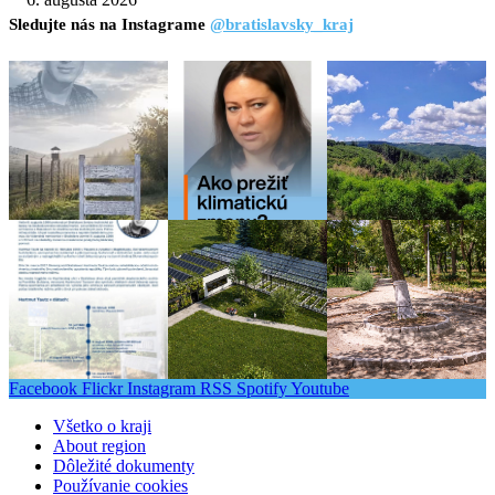
Sledujte nás na Instagrame
@bratislavsky_kraj
Facebook
Flickr
Instagram
RSS
Spotify
Youtube
Všetko o kraji
About region
Dôležité dokumenty
Používanie cookies