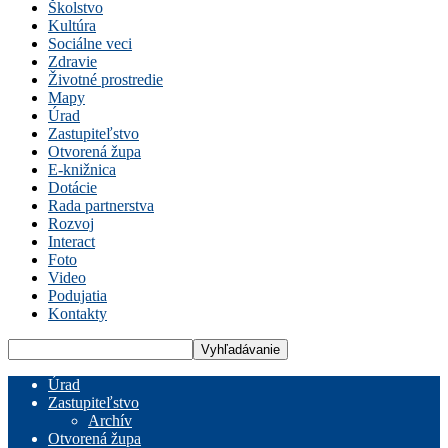
Školstvo
Kultúra
Sociálne veci
Zdravie
Životné prostredie
Mapy
Úrad
Zastupiteľstvo
Otvorená župa
E-knižnica
Dotácie
Rada partnerstva
Rozvoj
Interact
Foto
Video
Podujatia
Kontakty
Úrad
Zastupiteľstvo
Archív
Otvorená župa