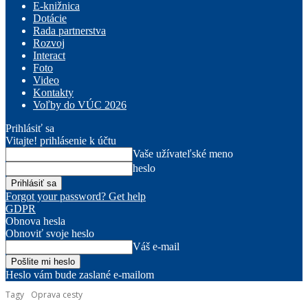
E-knižnica
Dotácie
Rada partnerstva
Rozvoj
Interact
Foto
Video
Kontakty
Voľby do VÚC 2026
Prihlásiť sa
Vitajte! prihlásenie k účtu
Vaše užívateľské meno
heslo
Forgot your password? Get help
GDPR
Obnova hesla
Obnoviť svoje heslo
Váš e-mail
Heslo vám bude zaslané e-mailom
Tagy
Oprava cesty