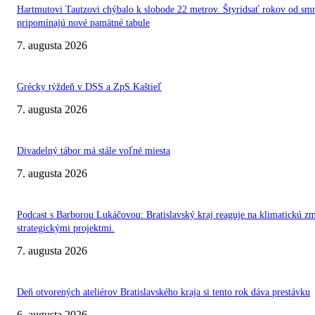
Hartmutovi Tautzovi chýbalo k slobode 22 metrov. Štyridsať rokov od smr
pripomínajú nové pamätné tabule
7. augusta 2026
Grécky týždeň v DSS a ZpS Kaštieľ
7. augusta 2026
Divadelný tábor má stále voľné miesta
7. augusta 2026
Podcast s Barborou Lukáčovou: Bratislavský kraj reaguje na klimatickú z
strategickými projektmi.
7. augusta 2026
Deň otvorených ateliérov Bratislavského kraja si tento rok dáva prestávku
6. augusta 2026