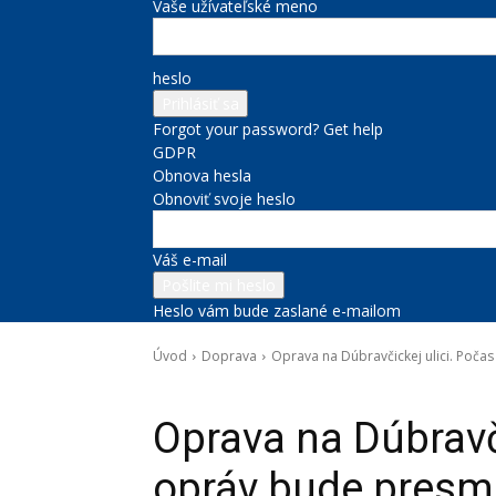
Vaše užívateľské meno
heslo
Forgot your password? Get help
GDPR
Obnova hesla
Obnoviť svoje heslo
Váš e-mail
Heslo vám bude zaslané e-mailom
Úvod
Doprava
Oprava na Dúbravčickej ulici. Poč
Doprava
Oprava na Dúbravč
opráv bude presm