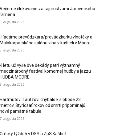
Večerné člnkovanie za tajomstvami Jaroveckého
ramena
9. augusta 2026
Hľadáme prevádzkara/prevádzkarku vínotéky a
Malokarpatského salónu vína v kaštieli v Modre
8. augusta 2026
K letu už vyše dve dekády patrí významný
medzinárodný festival komornej hudby a jazzu
HUDBA MODRE
8. augusta 2026
Hartmutovi Tautzovi chýbalo k slobode 22
metrov. Štyridsať rokov od smrti pripomínajú
nové pamätné tabule
7. augusta 2026
Grécky týždeň v DSS a ZpS Kaštieľ