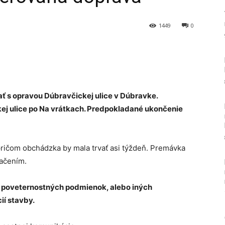
1449
0
Tumblr
ať s opravou Dúbravčickej ulice v Dúbravke.
ej ulice po Na vrátkach. Predpokladané ukončenie
ičom obchádzka by mala trvať asi týždeň. Premávka
ačením.
od poveternostných podmienok, alebo iných
ií stavby.