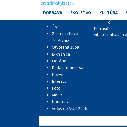
Bratislavskykraj.sk
DOPRAVA
ŠKOLSTVO
KULTÚRA
Úrad
Prihlásiť sa
Zastupiteľstvo
Vitajte! prihláseni
Archív
Otvorená župa
E-knižnica
Dotácie
Rada partnerstva
Rozvoj
Interact
Foto
Video
Kontakty
Voľby do VÚC 2026