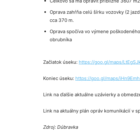
Celkovo sa má opraviť približne 3607 m
Oprava zahŕňa celú šírku vozovky (2 jazd
cca 370 m.
Oprava spočíva vo výmene poškodeného k
obrubníka
Začiatok úseku:
https://goo.gl/maps/LtEgS
Koniec úseku:
https://goo.gl/maps/iHn9Em
Link na ďalšie aktuálne uzávierky a obmedze
Link na aktuálny plán opráv komunikácií v 
Zdroj: Dúbravka