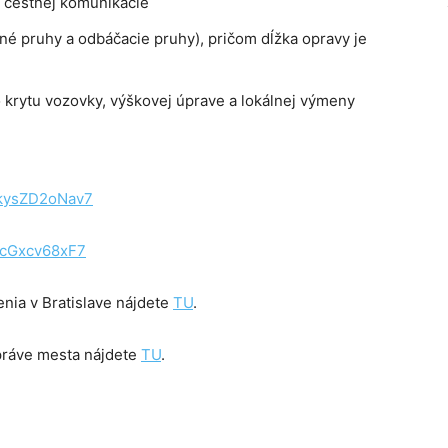
2 cestnej komunikácie
né pruhy a odbáčacie pruhy), pričom dĺžka opravy je
rytu vozovky, výškovej úprave a lokálnej výmeny
JkysZD2oNav7
hcGxcv68xF7
nia v Bratislave nájdete
TU
.
správe mesta nájdete
TU
.