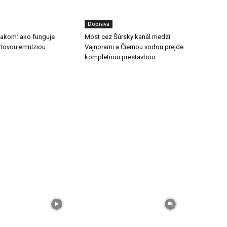
Doprava
tlakom: ako funguje
Most cez Šúrsky kanál medzi
ltovou emulziou
Vajnorami a Čiernou vodou prejde
kompletnou prestavbou