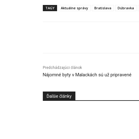
TAGY
Aktuálne správy
Bratislava
Dúbravka
Facebook
X
Linkedin
Predchádzajúci článok
Nájomné byty v Malackách sú už pripravené
Ďalšie články