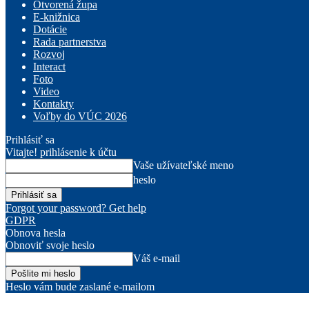
Otvorená župa
E-knižnica
Dotácie
Rada partnerstva
Rozvoj
Interact
Foto
Video
Kontakty
Voľby do VÚC 2026
Prihlásiť sa
Vitajte! prihlásenie k účtu
Vaše užívateľské meno
heslo
Forgot your password? Get help
GDPR
Obnova hesla
Obnoviť svoje heslo
Váš e-mail
Heslo vám bude zaslané e-mailom