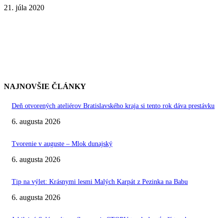
21. júla 2020
NAJNOVŠIE ČLÁNKY
Deň otvorených ateliérov Bratislavského kraja si tento rok dáva prestávku
6. augusta 2026
Tvorenie v auguste – Mlok dunajský
6. augusta 2026
Tip na výlet: Krásnymi lesmi Malých Karpát z Pezinka na Babu
6. augusta 2026