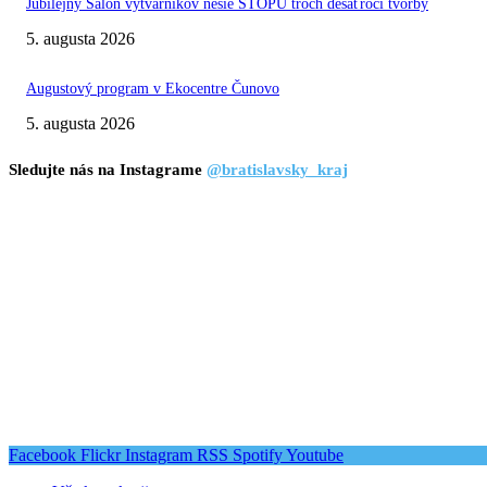
Jubilejný Salón výtvarníkov nesie STOPU troch desaťročí tvorby
5. augusta 2026
Augustový program v Ekocentre Čunovo
5. augusta 2026
Sledujte nás na Instagrame
@bratislavsky_kraj
Facebook
Flickr
Instagram
RSS
Spotify
Youtube