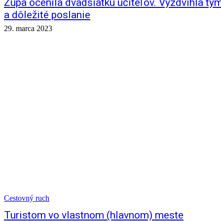
Župa ocenila dvadsiatku učiteľov. Vyzdvihla tý
a dôležité poslanie
29. marca 2023
Cestovný ruch
Turistom vo vlastnom (hlavnom) meste