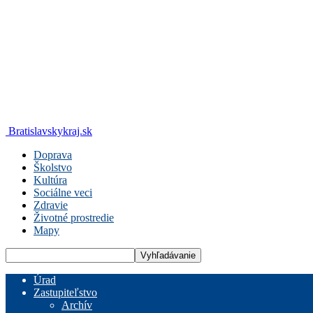
Bratislavskykraj.sk
Doprava
Školstvo
Kultúra
Sociálne veci
Zdravie
Životné prostredie
Mapy
Úrad
Zastupiteľstvo
Archív