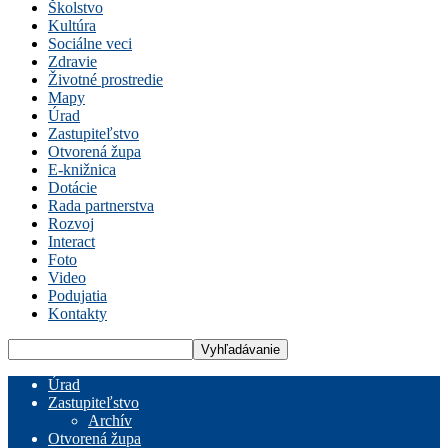
Školstvo
Kultúra
Sociálne veci
Zdravie
Životné prostredie
Mapy
Úrad
Zastupiteľstvo
Otvorená župa
E-knižnica
Dotácie
Rada partnerstva
Rozvoj
Interact
Foto
Video
Podujatia
Kontakty
Úrad
Zastupiteľstvo
Archív
Otvorená župa