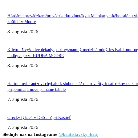
Hľadáme prevádzkara/prevádzkarku vínotéky a Malokarpatského salónu ví
kaštieli v Modre
8. augusta 2026
K letu už vyše dve dekády patrí významný medzinárodný festival komorne
hudby a jazzu HUDBA MODRE
8. augusta 2026
Hartmutovi Tautzovi chýbalo k slobode 22 metrov. Štyridsať rokov od smr
pripomínajú nové pamätné tabule
7. augusta 2026
Grécky týždeň v DSS a ZpS Kaštieľ
7. augusta 2026
Sledujte nás na Instagrame
@bratislavsky_kraj