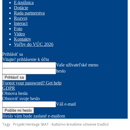
E-knižnica
Dotácie
Rada partnerstva
Rozvoj
Interact
Foto
Video
Kontakty
Voľby do VÚC 2026
Prihlásiť sa
Vitajte! prihlásenie k účtu
Vaše užívateľské meno
heslo
Forgot your password? Get help
GDPR
Obnova hesla
Obnoviť svoje heslo
Váš e-mail
Heslo vám bude zaslané e-mailom
Tagy
Projekt Heritage SKAT - Kultúrno-kreatívne oživenie tradícií