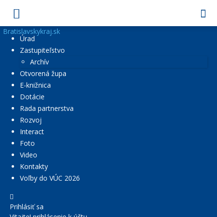
Bratislavskykraj.sk
Úrad
Zastupiteľstvo
Archív
Otvorená župa
E-knižnica
Dotácie
Rada partnerstva
Rozvoj
Interact
Foto
Video
Kontakty
Voľby do VÚC 2026
Prihlásiť sa
Vitajte! prihlásenie k účtu