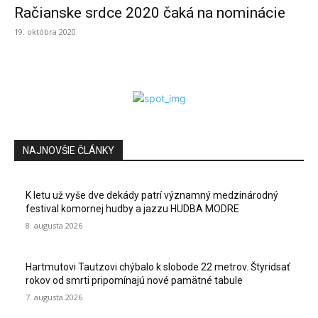
Račianske srdce 2020 čaká na nominácie
19. októbra 2020
NAJNOVŠIE ČLÁNKY
K letu už vyše dve dekády patrí významný medzinárodný
festival komornej hudby a jazzu HUDBA MODRE
8. augusta 2026
Hartmutovi Tautzovi chýbalo k slobode 22 metrov. Štyridsať
rokov od smrti pripomínajú nové pamätné tabule
7. augusta 2026