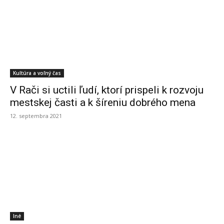
Kultúra a voľný čas
V Rači si uctili ľudí, ktorí prispeli k rozvoju
mestskej časti a k šíreniu dobrého mena
12. septembra 2021
Iné