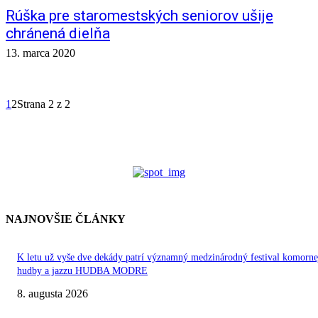
Rúška pre staromestských seniorov ušije
chránená dielňa
13. marca 2020
1
2
Strana 2 z 2
NAJNOVŠIE ČLÁNKY
K letu už vyše dve dekády patrí významný medzinárodný festival komorne
hudby a jazzu HUDBA MODRE
8. augusta 2026