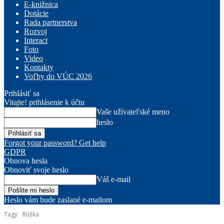
E-knižnica
Dotácie
Rada partnerstva
Rozvoj
Interact
Foto
Video
Kontakty
Voľby do VÚC 2026
Prihlásiť sa
Vitajte! prihlásenie k účtu
Vaše užívateľské meno
heslo
Forgot your password? Get help
GDPR
Obnova hesla
Obnoviť svoje heslo
Váš e-mail
Heslo vám bude zaslané e-mailom
Tagy
Rúška