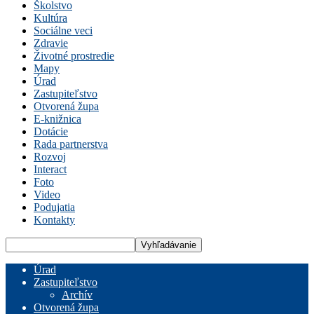
Školstvo
Kultúra
Sociálne veci
Zdravie
Životné prostredie
Mapy
Úrad
Zastupiteľstvo
Otvorená župa
E-knižnica
Dotácie
Rada partnerstva
Rozvoj
Interact
Foto
Video
Podujatia
Kontakty
Úrad
Zastupiteľstvo
Archív
Otvorená župa