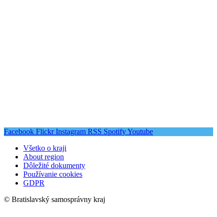
Facebook
Flickr
Instagram
RSS
Spotify
Youtube
Všetko o kraji
About region
Dôležité dokumenty
Používanie cookies
GDPR
© Bratislavský samosprávny kraj