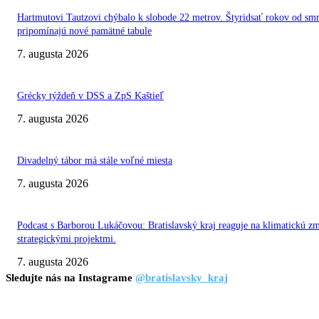
Hartmutovi Tautzovi chýbalo k slobode 22 metrov. Štyridsať rokov od smr
pripomínajú nové pamätné tabule
7. augusta 2026
Grécky týždeň v DSS a ZpS Kaštieľ
7. augusta 2026
Divadelný tábor má stále voľné miesta
7. augusta 2026
Podcast s Barborou Lukáčovou: Bratislavský kraj reaguje na klimatickú z
strategickými projektmi.
7. augusta 2026
Sledujte nás na Instagrame
@bratislavsky_kraj