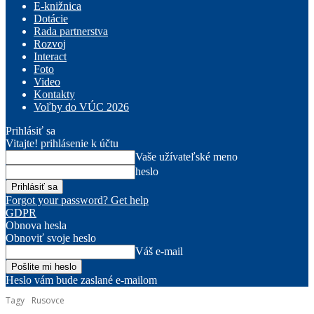
E-knižnica
Dotácie
Rada partnerstva
Rozvoj
Interact
Foto
Video
Kontakty
Voľby do VÚC 2026
Prihlásiť sa
Vitajte! prihlásenie k účtu
Vaše užívateľské meno
heslo
Forgot your password? Get help
GDPR
Obnova hesla
Obnoviť svoje heslo
Váš e-mail
Heslo vám bude zaslané e-mailom
Tagy
Rusovce