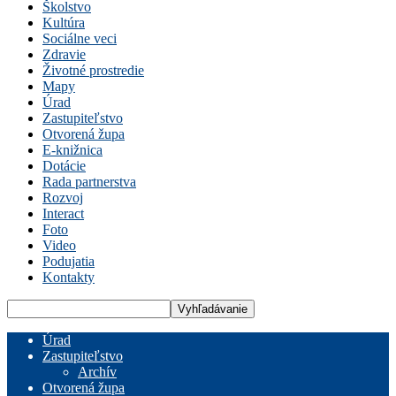
Školstvo
Kultúra
Sociálne veci
Zdravie
Životné prostredie
Mapy
Úrad
Zastupiteľstvo
Otvorená župa
E-knižnica
Dotácie
Rada partnerstva
Rozvoj
Interact
Foto
Video
Podujatia
Kontakty
Úrad
Zastupiteľstvo
Archív
Otvorená župa