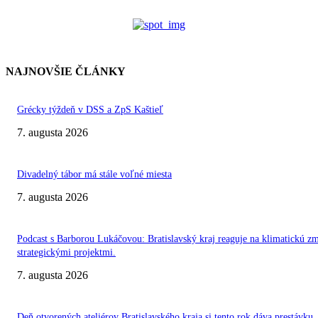
NAJNOVŠIE ČLÁNKY
Grécky týždeň v DSS a ZpS Kaštieľ
7. augusta 2026
Divadelný tábor má stále voľné miesta
7. augusta 2026
Podcast s Barborou Lukáčovou: Bratislavský kraj reaguje na klimatickú z
strategickými projektmi.
7. augusta 2026
Deň otvorených ateliérov Bratislavského kraja si tento rok dáva prestávku