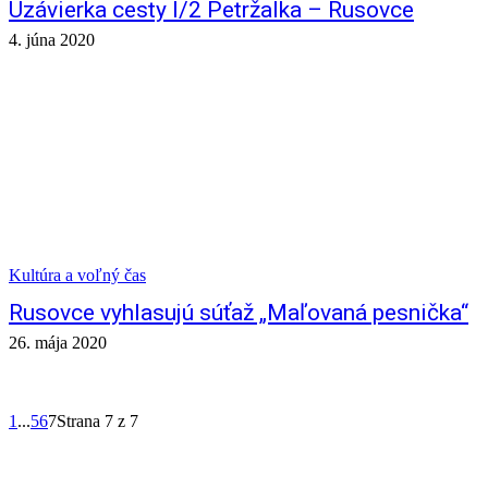
Uzávierka cesty I/2 Petržalka – Rusovce
4. júna 2020
Kultúra a voľný čas
Rusovce vyhlasujú súťaž „Maľovaná pesnička“
26. mája 2020
1
...
5
6
7
Strana 7 z 7