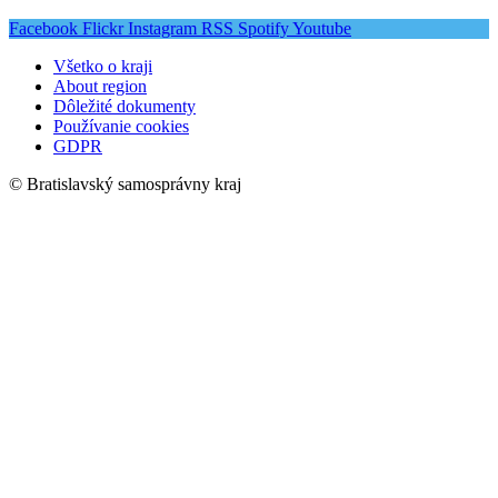
Facebook
Flickr
Instagram
RSS
Spotify
Youtube
Všetko o kraji
About region
Dôležité dokumenty
Používanie cookies
GDPR
© Bratislavský samosprávny kraj