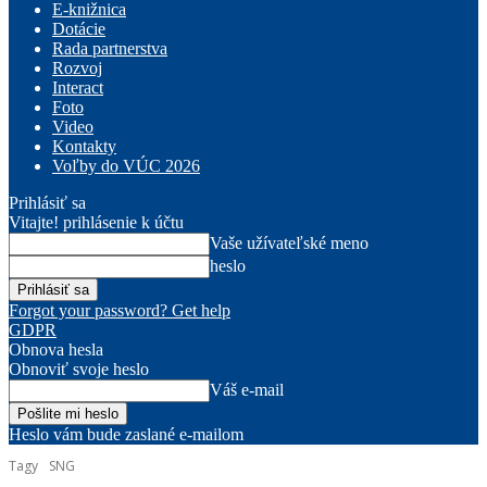
E-knižnica
Dotácie
Rada partnerstva
Rozvoj
Interact
Foto
Video
Kontakty
Voľby do VÚC 2026
Prihlásiť sa
Vitajte! prihlásenie k účtu
Vaše užívateľské meno
heslo
Forgot your password? Get help
GDPR
Obnova hesla
Obnoviť svoje heslo
Váš e-mail
Heslo vám bude zaslané e-mailom
Tagy
SNG