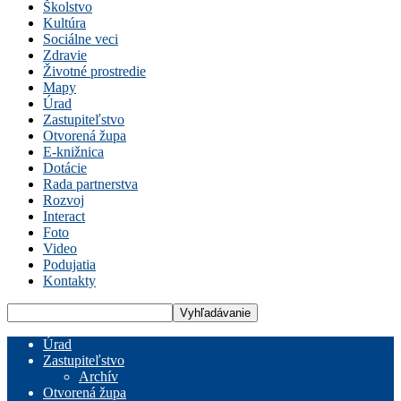
Školstvo
Kultúra
Sociálne veci
Zdravie
Životné prostredie
Mapy
Úrad
Zastupiteľstvo
Otvorená župa
E-knižnica
Dotácie
Rada partnerstva
Rozvoj
Interact
Foto
Video
Podujatia
Kontakty
Úrad
Zastupiteľstvo
Archív
Otvorená župa