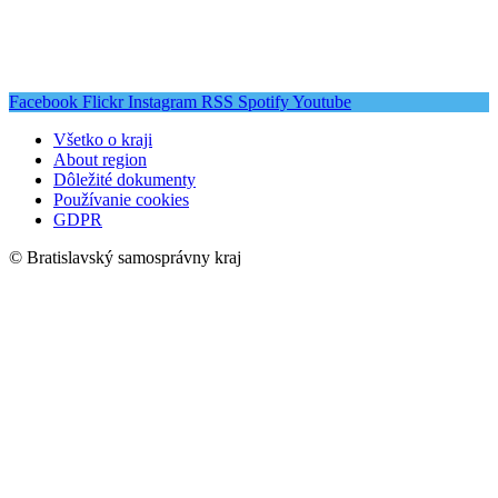
Facebook
Flickr
Instagram
RSS
Spotify
Youtube
Všetko o kraji
About region
Dôležité dokumenty
Používanie cookies
GDPR
© Bratislavský samosprávny kraj