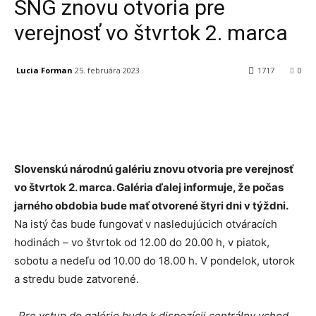
SNG znovu otvoria pre
verejnosť vo štvrtok 2. marca
Lucia Forman
25. februára 2023
1717
0
Facebook
X
Linkedin
Tumblr
Slovenskú národnú galériu znovu otvoria pre verejnosť
vo štvrtok 2. marca. Galéria ďalej informuje, že počas
jarného obdobia bude mať otvorené štyri dni v týždni.
Na istý čas bude fungovať v nasledujúcich otváracích
hodinách – vo štvrtok od 12.00 do 20.00 h, v piatok,
sobotu a nedeľu od 10.00 do 18.00 h. V pondelok, utorok
a stredu bude zatvorené.
„Pre vstup do galérie bude k dispozícii centrálny vchod