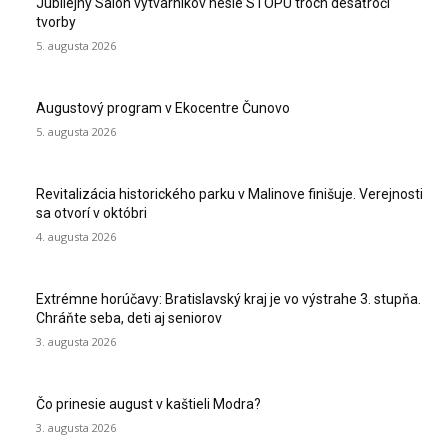
Jubilejný Salón výtvarníkov nesie STOPU troch desaťročí
tvorby
5. augusta 2026
Augustový program v Ekocentre Čunovo
5. augusta 2026
Revitalizácia historického parku v Malinove finišuje. Verejnosti
sa otvorí v októbri
4. augusta 2026
Extrémne horúčavy: Bratislavský kraj je vo výstrahe 3. stupňa.
Chráňte seba, deti aj seniorov
3. augusta 2026
Čo prinesie august v kaštieli Modra?
3. augusta 2026