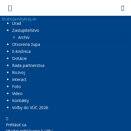
Bratislavskykraj.sk
Úrad
Zastupiteľstvo
Archív
Otvorená župa
E-knižnica
Dotácie
Rada partnerstva
Rozvoj
Interact
Foto
Video
Kontakty
Voľby do VÚC 2026
Prihlásiť sa
Vitajte! prihlásenie k účtu