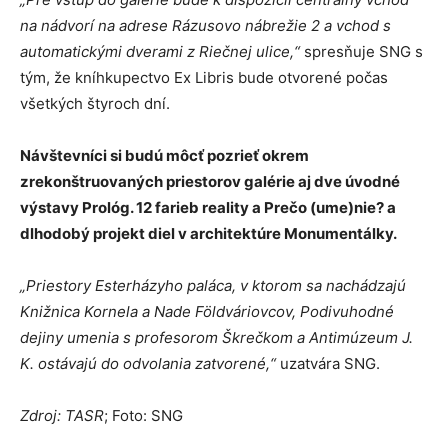
na nádvorí na adrese Rázusovo nábrežie 2 a vchod s
automatickými dverami z Riečnej ulice,“
spresňuje SNG s
tým, že kníhkupectvo Ex Libris bude otvorené počas
všetkých štyroch dní.
Návštevníci si budú môcť pozrieť okrem
zrekonštruovaných priestorov galérie aj dve úvodné
výstavy Prológ. 12 farieb reality a Prečo (ume)nie? a
dlhodobý projekt diel v architektúre Monumentálky.
„Priestory Esterházyho paláca, v ktorom sa nachádzajú
Knižnica Kornela a Nade Földváriovcov, Podivuhodné
dejiny umenia s profesorom Škrečkom a Antimúzeum J.
K. ostávajú do odvolania zatvorené,“
uzatvára SNG.
Zdroj: TASR
; Foto: SNG