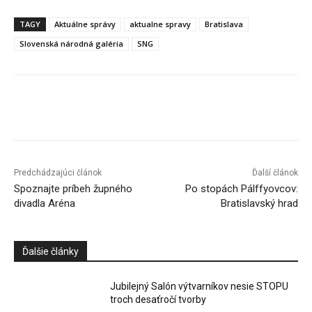
TAGY
Aktuálne správy
aktualne spravy
Bratislava
Slovenská národná galéria
SNG
Facebook
X
Linkedin
Tumblr
Predchádzajúci článok
Ďalší článok
Spoznajte príbeh župného
Po stopách Pálffyovcov:
divadla Aréna
Bratislavský hrad
Ďalšie články
Jubilejný Salón výtvarníkov nesie STOPU
troch desaťročí tvorby