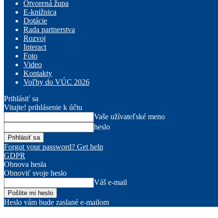
Otvorená župa
E-knižnica
Dotácie
Rada partnerstva
Rozvoj
Interact
Foto
Video
Kontakty
Voľby do VÚC 2026
Prihlásiť sa
Vitajte! prihlásenie k účtu
Vaše užívateľské meno
heslo
Forgot your password? Get help
GDPR
Obnova hesla
Obnoviť svoje heslo
Váš e-mail
Heslo vám bude zaslané e-mailom