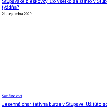
Stupavské bleskovky: Čo všetko sa stihlo v St
týždňa?
21. septembra 2020
Sociálne veci
Jesenná charitatívna burza v Stupave. Už túto s