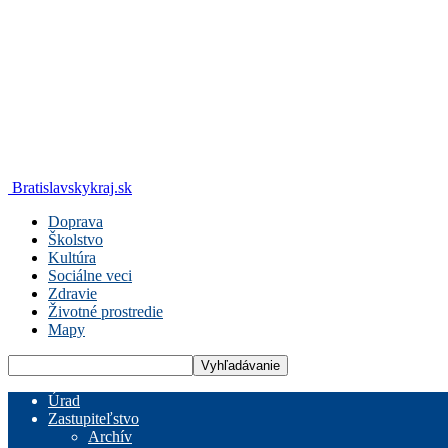
Bratislavskykraj.sk
Doprava
Školstvo
Kultúra
Sociálne veci
Zdravie
Životné prostredie
Mapy
Úrad
Zastupiteľstvo
Archív