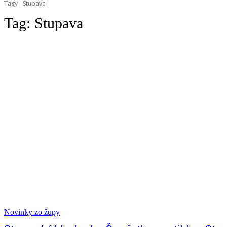
Tagy
Stupava
Tag:
Stupava
Novinky zo župy