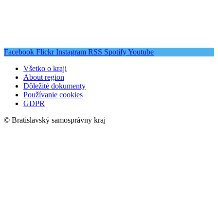
Facebook
Flickr
Instagram
RSS
Spotify
Youtube
Všetko o kraji
About region
Dôležité dokumenty
Používanie cookies
GDPR
© Bratislavský samosprávny kraj