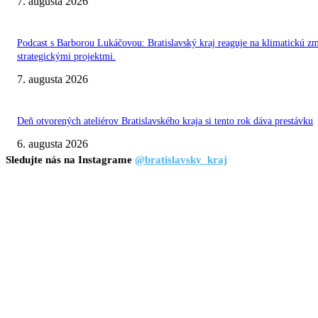
7. augusta 2026
Podcast s Barborou Lukáčovou: Bratislavský kraj reaguje na klimatickú z
strategickými projektmi.
7. augusta 2026
Deň otvorených ateliérov Bratislavského kraja si tento rok dáva prestávku
6. augusta 2026
Sledujte nás na Instagrame
@bratislavsky_kraj