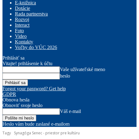
E-knižnica
Dotácie
Rada partnerstva
Rozvoj
Interact
Foto
Video
Kontakty
Voľby do VÚC 2026
Prihlásiť sa
Vitajte! prihlásenie k účtu
Vaše užívateľské meno
heslo
Forgot your password? Get help
GDPR
Obnova hesla
Obnoviť svoje heslo
Váš e-mail
Heslo vám bude zaslané e-mailom
Tagy
Synagóga Senec - priestor pre kultúru