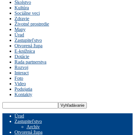
Školstvo
Kultúra
Sociálne veci
Zdravie
Životné prostredie
Mapy
Úrad
Zastupiteľstvo
Otvorená župa
E-knižnica
Dotácie
Rada partnerstva
Rozvoj
Interact
Foto
Video
Podujatia
Kontakty
Úrad
Zastupiteľstvo
Archív
Otvorená župa