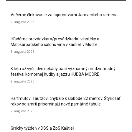
Večerné člnkovanie za tajomstvami Jaroveckého ramena
9. augusta 2026
Hľadáme prevádzkara/prevádzkarku vínotéky a
Malokarpatského salónu vína v kaštieli v Modre
8. augusta 2026
K letu už vyše dve dekády patrí významný medzinárodný
festival komornej hudby a jazzu HUDBA MODRE
8. augusta 2026
Hartmutovi Tautzovi chýbalo k slobode 22 metrov. Štyridsať
rokov od smrti pripomínajú nové pamätné tabule
7. augusta 2026
Grécky týždeň v DSS a ZpS Kaštieľ