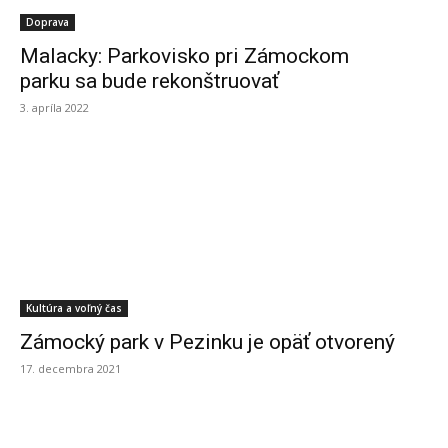
Doprava
Malacky: Parkovisko pri Zámockom
parku sa bude rekonštruovať
3. apríla 2022
Kultúra a voľný čas
Zámocký park v Pezinku je opäť otvorený
17. decembra 2021