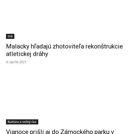
Iné
Malacky hľadajú zhotoviteľa rekonštrukcie
atletickej dráhy
6. apríla 2021
Kultúra a voľný čas
Vianoce prišli aj do Zámockého parku v