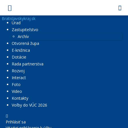
Bratislavskykraj.sk
Úrad
Zastupiteľstvo
Archív
Otvorená župa
E-knižnica
Dotácie
Rada partnerstva
Rozvoj
Interact
Foto
Video
Kontakty
Voľby do VÚC 2026
Prihlásiť sa
Vitajte! prihlásenie k účtu