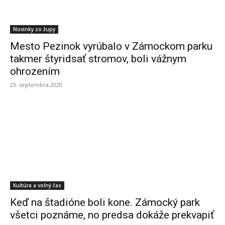
Novinky zo župy
Mesto Pezinok vyrúbalo v Zámockom parku
takmer štyridsať stromov, boli vážnym
ohrozením
23. septembra 2020
Kultúra a voľný čas
Keď na štadióne boli kone. Zámocký park
všetci poznáme, no predsa dokáže prekvapiť