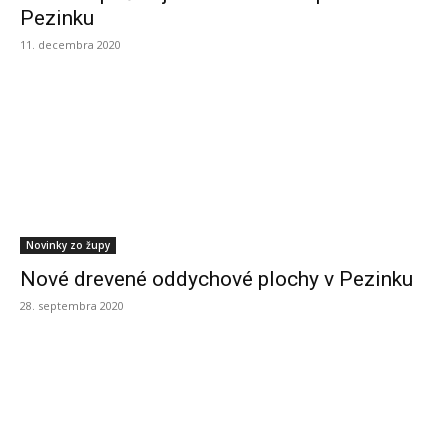
Pezinku
11. decembra 2020
Novinky zo župy
Nové drevené oddychové plochy v Pezinku
28. septembra 2020