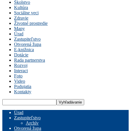
Školstvo
Kultúra
Sociálne veci
Zdravie
Životné prostredie
Mapy
Úrad
Zastupiteľstvo
Otvorená župa
E-knižnica
Dotácie
Rada partnerstva
Rozvoj
Interact
Foto
Video
Podujatia
Kontakty
Úrad
Zastupiteľstvo
Archív
Otvorená župa