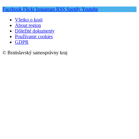
Facebook
Flickr
Instagram
RSS
Spotify
Youtube
Všetko o kraji
About region
Dôležité dokumenty
Používanie cookies
GDPR
© Bratislavský samosprávny kraj