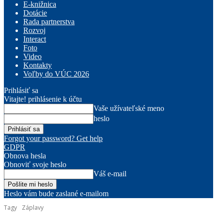
E-knižnica
Dotácie
Rada partnerstva
Rozvoj
Interact
Foto
Video
Kontakty
Voľby do VÚC 2026
Prihlásiť sa
Vitajte! prihlásenie k účtu
Vaše užívateľské meno
heslo
Forgot your password? Get help
GDPR
Obnova hesla
Obnoviť svoje heslo
Váš e-mail
Heslo vám bude zaslané e-mailom
Tagy
Záplavy