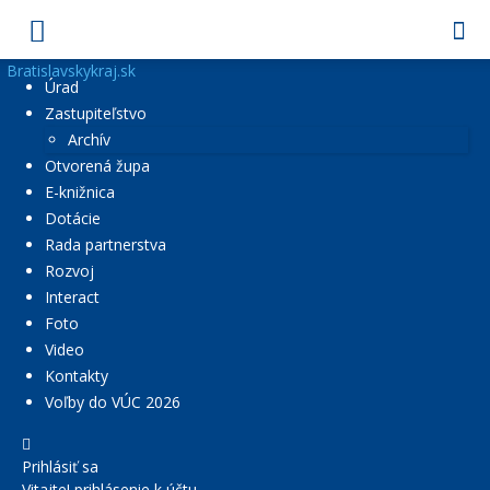
Bratislavskykraj.sk
Úrad
Zastupiteľstvo
Archív
Otvorená župa
E-knižnica
Dotácie
Rada partnerstva
Rozvoj
Interact
Foto
Video
Kontakty
Voľby do VÚC 2026
Prihlásiť sa
Vitajte! prihlásenie k účtu