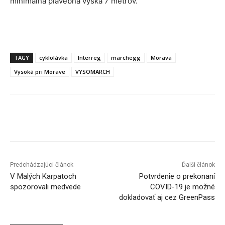
minimálna plavebná výška 7 metrov.
TAGY
cyklolávka
Interreg
marchegg
Morava
Vysoká pri Morave
VYSOMARCH
Facebook
X
Linkedin
Tumblr
Predchádzajúci článok
Ďalší článok
V Malých Karpatoch
Potvrdenie o prekonaní
spozorovali medvede
COVID-19 je možné
dokladovať aj cez GreenPass