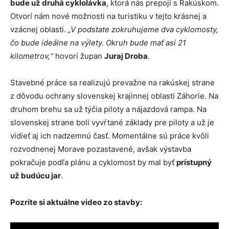
bude už druhá cyklolávka
, ktorá nás prepojí s Rakúskom.
Otvorí nám nové možnosti na turistiku v tejto krásnej a
vzácnej oblasti.
„V podstate zokruhujeme dva cyklomosty,
čo bude ideálne na výlety. Okruh bude mať asi 21
kilometrov,“
hovorí župan
Juraj Droba
.
Stavebné práce sa realizujú prevažne na rakúskej strane
z dôvodu ochrany slovenskej krajinnej oblasti Záhorie. Na
druhom brehu sa už týčia piloty a nájazdová rampa. Na
slovenskej strane boli vyvŕtané základy pre piloty a už je
vidieť aj ich nadzemnú časť. Momentálne sú práce kvôli
rozvodnenej Morave pozastavené, avšak výstavba
pokračuje podľa plánu a cyklomost by mal byť
prístupný
už budúcu jar
.
Pozrite si aktuálne video zo stavby: