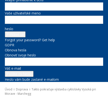
Vaše užívateľské meno
heslo
Forgot your password? Get help
GDPR
Obnova hesla
Obnoviť svoje heslo
Váš e-mail
Heslo vám bude zaslané e-mailom
Úvod
Doprava
Takto pokračuje výstavba cyklolávky Vysoká pri
Morave - Marchegg
Doprava
Kultúra a voľný čas
Novinky zo župy
Projekty BSK
Správy na titulke