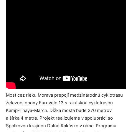
Most cez rieku Morava prepojí medzinárodnú cyklotrasu
železnej opony Eurovelo 13 s rakúskou cyklotrasou
Kamp-Thaya-March. Dĺžka mosta bude 270 metrov
a šírka 4 metre. Projekt realizujeme v spolupráci so
Spolkovou krajinou Dolné Rakúsko v rámci Programu