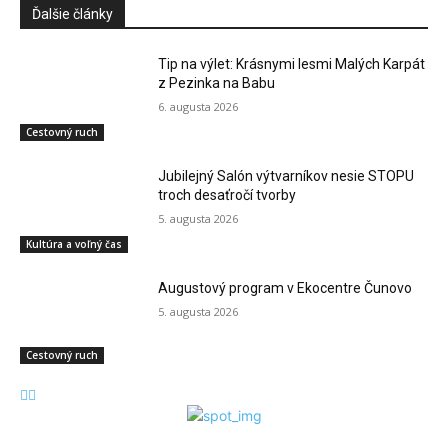
Ďalšie články
Tip na výlet: Krásnymi lesmi Malých Karpát
z Pezinka na Babu
6. augusta 2026
Cestovný ruch
Jubilejný Salón výtvarníkov nesie STOPU
troch desaťročí tvorby
5. augusta 2026
Kultúra a voľný čas
Augustový program v Ekocentre Čunovo
5. augusta 2026
Cestovný ruch