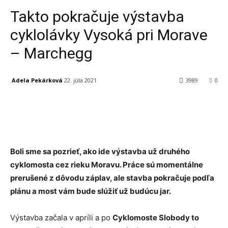
Takto pokračuje výstavba
cyklolávky Vysoká pri Morave
– Marchegg
Adela Pekárková
22. júla 2021
3989
0
Facebook
X
Linkedin
Tumblr
Boli sme sa pozrieť, ako ide výstavba už druhého
cyklomosta cez rieku Moravu. Práce sú momentálne
prerušené z dôvodu záplav, ale stavba pokračuje podľa
plánu a most vám bude slúžiť už budúcu jar.
Výstavba začala v apríli a po
Cyklomoste Slobody to