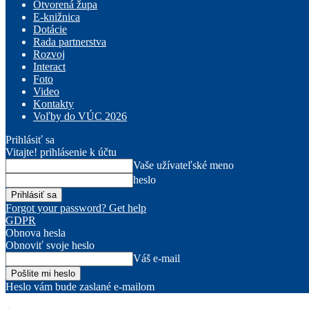
Otvorená župa
E-knižnica
Dotácie
Rada partnerstva
Rozvoj
Interact
Foto
Video
Kontakty
Voľby do VÚC 2026
Prihlásiť sa
Vitajte! prihlásenie k účtu
Vaše užívateľské meno
heslo
Forgot your password? Get help
GDPR
Obnova hesla
Obnoviť svoje heslo
Váš e-mail
Heslo vám bude zaslané e-mailom