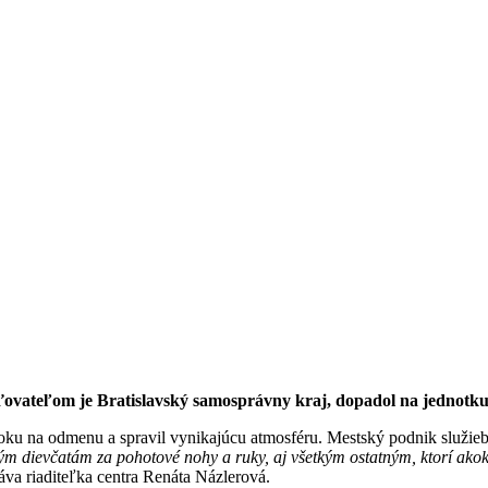
ďovateľom je Bratislavský samosprávny kraj, dopadol na jednotku
ároku na odmenu a spravil vynikajúcu atmosféru. Mestský podnik služieb
tkým dievčatám za pohotové nohy a ruky, aj všetkým ostatným, ktorí akok
va riaditeľka centra Renáta Názlerová.