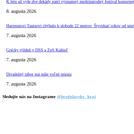
K letu už vyše dve dekády patrí významný medzinárodný festival komo
8. augusta 2026
Hartmutovi Tautzovi chýbalo k slobode 22 metrov. Štyridsať rokov od smr
7. augusta 2026
Grécky týždeň v DSS a ZpS Kaštieľ
7. augusta 2026
Divadelný tábor má stále voľné miesta
7. augusta 2026
Sledujte nás na Instagrame
@bratislavsky_kraj