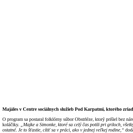
Majáles v Centre sociálnych služieb Pod Karpatmi, ktorého zria
O program sa postaral folklórny súbor Obstrléze, ktorý prišiel bez n
koláčiky.
„Majke a Simonke, ktoré sa celý čas potili pri griloch, vše
ostatné. Je to šťastie, cítiť sa v práci, ako v jednej veľkej rodine,“
dodá