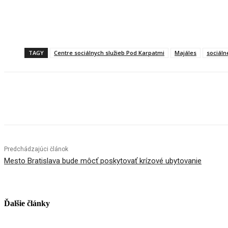
TAGY
Centre sociálnych služieb Pod Karpatmi
Majáles
sociáln
Facebook
X
Linkedin
Tumblr
Predchádzajúci článok
Mesto Bratislava bude môcť poskytovať krízové ubytovanie
Ďalšie články