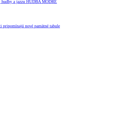
rnej hudby a jazzu HUDBA MODRE
ti pripomínajú nové pamätné tabule