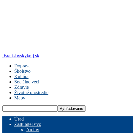
Bratislavskykraj.sk
Doprava
Školstvo
Kultúra
Sociálne veci
Zdravie
Životné prostredie
Mapy
Úrad
Zastupiteľstvo
Archív