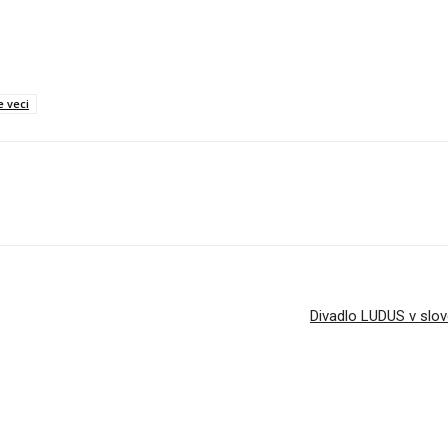
e veci
Divadlo LUDUS v slo