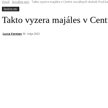
Úvod
Sociálne veci
Takto vyzera majáles v Centre sociálnych služieb Pod K
Sociálne veci
Takto vyzera majáles v Cent
Lucia Forman
30. mája 2022
Facebook
X
Linkedin
Tumblr