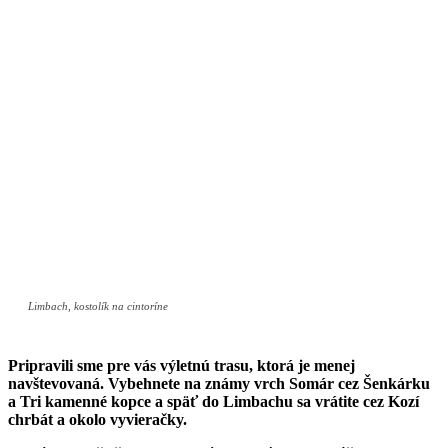
Limbach, kostolík na cintoríne
Pripravili sme pre vás výletnú trasu, ktorá je menej
navštevovaná. Vybehnete na známy vrch Somár cez Šenkárku
a Tri kamenné kopce a späť do Limbachu sa vrátite cez Kozí
chrbát a okolo vyvieračky.