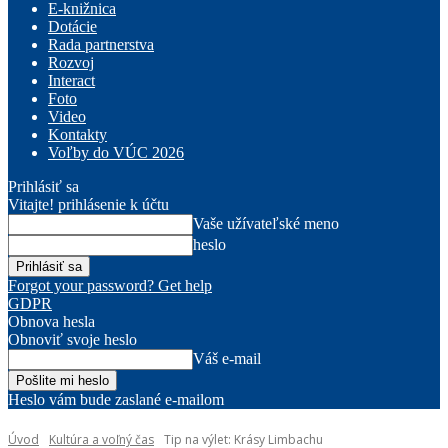
E-knižnica
Dotácie
Rada partnerstva
Rozvoj
Interact
Foto
Video
Kontakty
Voľby do VÚC 2026
Prihlásiť sa
Vitajte! prihlásenie k účtu
Vaše užívateľské meno
heslo
Forgot your password? Get help
GDPR
Obnova hesla
Obnoviť svoje heslo
Váš e-mail
Heslo vám bude zaslané e-mailom
Úvod
Kultúra a voľný čas
Tip na výlet: Krásy Limbachu