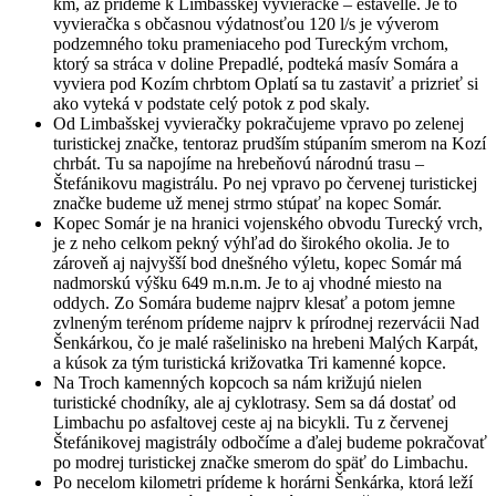
km, až prídeme k Limbašskej vyvieračke – estavelle. Je to
vyvieračka s občasnou výdatnosťou 120 l/s je výverom
podzemného toku prameniaceho pod Tureckým vrchom,
ktorý sa stráca v doline Prepadlé, podteká masív Somára a
vyviera pod Kozím chrbtom Oplatí sa tu zastaviť a prizrieť si
ako vyteká v podstate celý potok z pod skaly.
Od Limbašskej vyvieračky pokračujeme vpravo po zelenej
turistickej značke, tentoraz prudším stúpaním smerom na Kozí
chrbát. Tu sa napojíme na hrebeňovú národnú trasu –
Štefánikovu magistrálu. Po nej vpravo po červenej turistickej
značke budeme už menej strmo stúpať na kopec Somár.
Kopec Somár je na hranici vojenského obvodu Turecký vrch,
je z neho celkom pekný výhľad do širokého okolia. Je to
zároveň aj najvyšší bod dnešného výletu, kopec Somár má
nadmorskú výšku 649 m.n.m. Je to aj vhodné miesto na
oddych. Zo Somára budeme najprv klesať a potom jemne
zvlneným terénom prídeme najprv k prírodnej rezervácii Nad
Šenkárkou, čo je malé rašelinisko na hrebeni Malých Karpát,
a kúsok za tým turistická križovatka Tri kamenné kopce.
Na Troch kamenných kopcoch sa nám križujú nielen
turistické chodníky, ale aj cyklotrasy. Sem sa dá dostať od
Limbachu po asfaltovej ceste aj na bicykli. Tu z červenej
Štefánikovej magistrály odbočíme a ďalej budeme pokračovať
po modrej turistickej značke smerom do späť do Limbachu.
Po necelom kilometri prídeme k horárni Šenkárka, ktorá leží