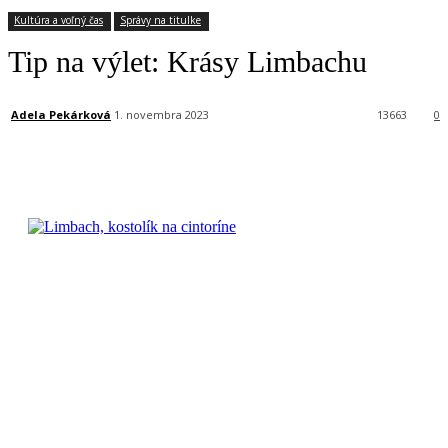
Kultúra a voľný čas
Správy na titulke
Tip na výlet: Krásy Limbachu
Adela Pekárková
1. novembra 2023
13663
0
Facebook
X
Linkedin
Tumblr