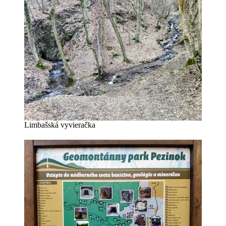
Limbašská vyvieračka