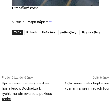
Limbašský kostol
Virtuálnu mapu nájdete
tu
TAGY
limbach
Pešie túry
pešie výlety
Tipy na výlety
Facebook
X
Linkedin
Tumblr
Predchádzajúci článok
Ďalší článok
Upozorenie pre návštevníkov
Očkovanie proti chrípke má
hôr a lesov: Dochádza k
význam aj pre mladých ľudí
rýchlemu stmievaniu a poklesu
teplôt