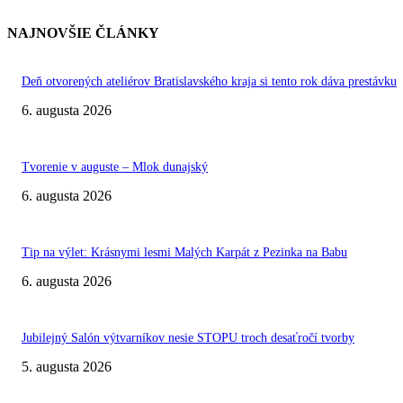
NAJNOVŠIE ČLÁNKY
Deň otvorených ateliérov Bratislavského kraja si tento rok dáva prestávku
6. augusta 2026
Tvorenie v auguste – Mlok dunajský
6. augusta 2026
Tip na výlet: Krásnymi lesmi Malých Karpát z Pezinka na Babu
6. augusta 2026
Jubilejný Salón výtvarníkov nesie STOPU troch desaťročí tvorby
5. augusta 2026