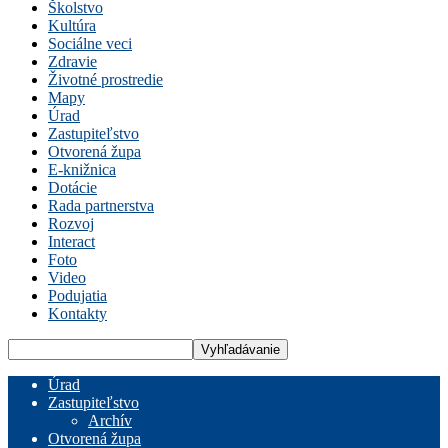
Školstvo
Kultúra
Sociálne veci
Zdravie
Životné prostredie
Mapy
Úrad
Zastupiteľstvo
Otvorená župa
E-knižnica
Dotácie
Rada partnerstva
Rozvoj
Interact
Foto
Video
Podujatia
Kontakty
Úrad
Zastupiteľstvo
Archív
Otvorená župa