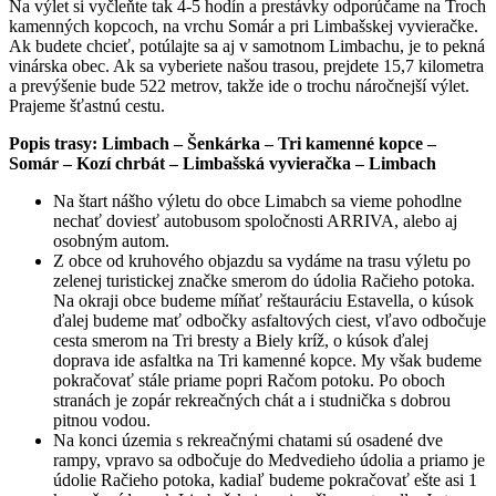
Na výlet si vyčleňte tak 4-5 hodín a prestávky odporúčame na Troch
kamenných kopcoch, na vrchu Somár a pri Limbašskej vyvieračke.
Ak budete chcieť, potúlajte sa aj v samotnom Limbachu, je to pekná
vinárska obec. Ak sa vyberiete našou trasou, prejdete 15,7 kilometra
a prevýšenie bude 522 metrov, takže ide o trochu náročnejší výlet.
Prajeme šťastnú cestu.
Popis trasy: Limbach – Šenkárka – Tri kamenné kopce –
Somár – Kozí chrbát – Limbašská vyvieračka – Limbach
Na štart nášho výletu do obce Limabch sa vieme pohodlne
nechať doviesť autobusom spoločnosti ARRIVA, alebo aj
osobným autom.
Z obce od kruhového objazdu sa vydáme na trasu výletu po
zelenej turistickej značke smerom do údolia Račieho potoka.
Na okraji obce budeme míňať reštauráciu Estavella, o kúsok
ďalej budeme mať odbočky asfaltových ciest, vľavo odbočuje
cesta smerom na Tri bresty a Biely kríž, o kúsok ďalej
doprava ide asfaltka na Tri kamenné kopce. My však budeme
pokračovať stále priame popri Račom potoku. Po oboch
stranách je zopár rekreačných chát a i studnička s dobrou
pitnou vodou.
Na konci územia s rekreačnými chatami sú osadené dve
rampy, vpravo sa odbočuje do Medvedieho údolia a priamo je
údolie Račieho potoka, kadiaľ budeme pokračovať ešte asi 1