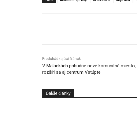
Facebook
X
Linkedin
Predchádzajúci článok
V Malackách pribudne nové komunitné miesto,
rozšíri sa aj centrum Vstúpte
Ďalšie články