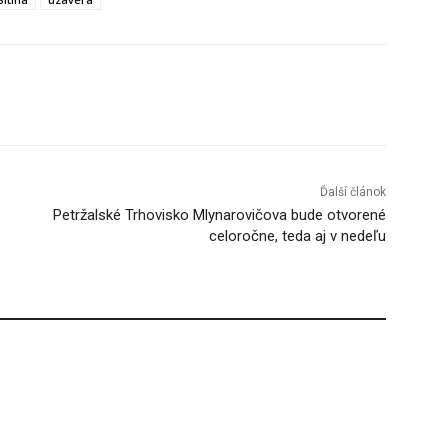
Tumblr
Ďalší článok
Petržalské Trhovisko Mlynarovičova bude otvorené
celoročne, teda aj v nedeľu