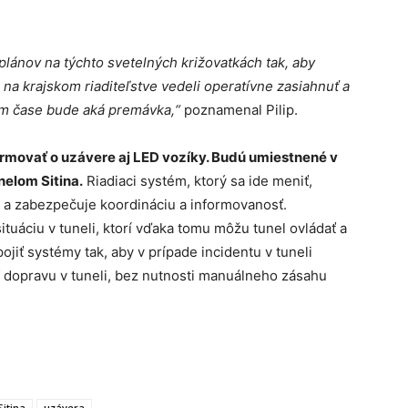
lánov na týchto svetelných križovatkách tak, aby
 na krajskom riaditeľstve vedeli operatívne zasiahnuť a
kom čase bude aká premávka,“
poznamenal Pilip.
nformovať o uzávere aj LED vozíky. Budú umiestnené v
nelom Sitina.
Riadiaci systém, ktorý sa ide meniť,
i a zabezpečuje koordináciu a informovanosť.
tuáciu v tuneli, ktorí vďaka tomu môžu tunel ovládať a
pojiť systémy tak, aby v prípade incidentu v tuneli
ť dopravu v tuneli, bez nutnosti manuálneho zásahu
Sitina
uzávera