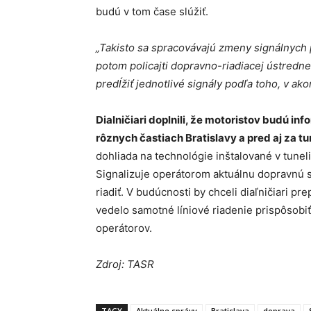
budú v tom čase slúžiť.
„Takisto sa spracovávajú zmeny signálnych p
potom policajti dopravno-riadiacej ústredne
predĺžiť jednotlivé signály podľa toho, v a
Dialničiari doplnili, že motoristov budú i
rôznych častiach Bratislavy a pred aj za tu
dohliada na technológie inštalované v tunel
Signalizuje operátorom aktuálnu dopravnú si
riadiť. V budúcnosti by chceli diaľničiari pre
vedelo samotné líniové riadenie prispôsobi
operátorov.
Zdroj: TASR
TAGY
Aktuálne správy
Bratislava
doprava