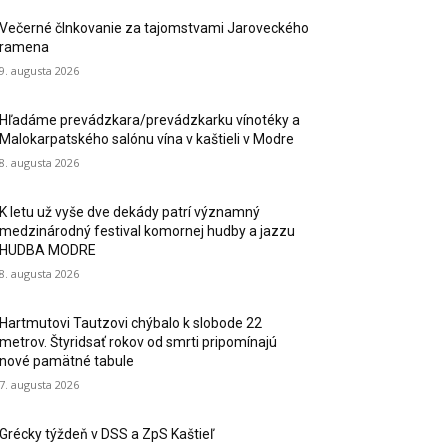
Večerné člnkovanie za tajomstvami Jaroveckého
ramena
9. augusta 2026
Hľadáme prevádzkara/prevádzkarku vínotéky a
Malokarpatského salónu vína v kaštieli v Modre
8. augusta 2026
K letu už vyše dve dekády patrí významný
medzinárodný festival komornej hudby a jazzu
HUDBA MODRE
8. augusta 2026
Hartmutovi Tautzovi chýbalo k slobode 22
metrov. Štyridsať rokov od smrti pripomínajú
nové pamätné tabule
7. augusta 2026
Grécky týždeň v DSS a ZpS Kaštieľ