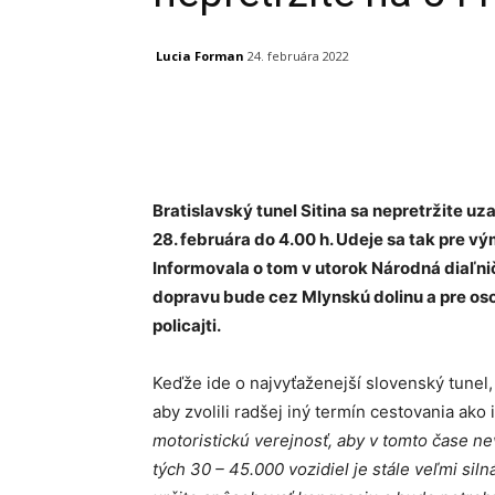
Lucia Forman
24. februára 2022
Facebook
X
Linkedin
Bratislavský tunel Sitina sa nepretržite uza
28. februára do 4.00 h. Udeje sa tak pre 
Informovala o tom v utorok Národná diaľni
dopravu bude cez Mlynskú dolinu a pre oso
policajti.
Keďže ide o najvyťaženejší slovenský tunel
aby zvolili radšej iný termín cestovania ako
motoristickú verejnosť, aby v tomto čase nev
tých 30 – 45.000 vozidiel je stále veľmi siln