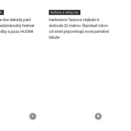
ch
Kultúra a voľný čas
še dve dekády patrí
Hartmutovi Tautzovi chýbalo k
dzinárodný festival
slobode 22 metrov. Štyridsať rokov
udby a jazzu HUDBA
od smrti pripomínajú nové pamätné
tabule