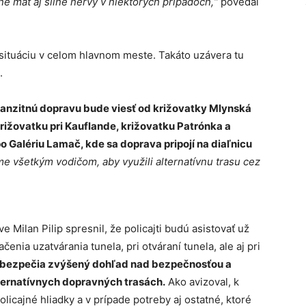
é mať aj silné nervy v niektorých prípadoch,“
povedal
situáciu v celom hlavnom meste. Takáto uzávera tu
.
anzitnú dopravu bude viesť od križovatky Mlynská
križovatku pri Kauflande, križovatku Patrónka a
Galériu Lamač, kde sa doprava pripojí na diaľnicu
e všetkým vodičom, aby využili alternatívnu trasu cez
ve Milan Pilip spresnil, že policajti budú asistovať už
nia uzatvárania tunela, pri otváraní tunela, ale aj pri
zabezpečia zvýšený dohľad nad bezpečnosťou a
ternatívnych dopravných trasách.
Ako avizoval, k
licajné hliadky a v prípade potreby aj ostatné, ktoré