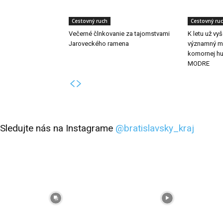
Cestovný ruch
Cestovný ru
Večerné člnkovanie za tajomstvami
K letu už vy
Jaroveckého ramena
významný me
komornej h
MODRE
Sledujte nás na Instagrame
@bratislavsky_kraj