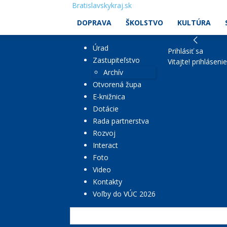
Bratislavskykraj.sk
DOPRAVA
ŠKOLSTVO
KULTÚRA
Úrad
Prihlásiť sa
Zastupiteľstvo
Vitajte! prihláseni
Archív
Otvorená župa
E-knižnica
Dotácie
Rada partnerstva
Rozvoj
Interact
Foto
Video
Kontakty
Voľby do VÚC 2026