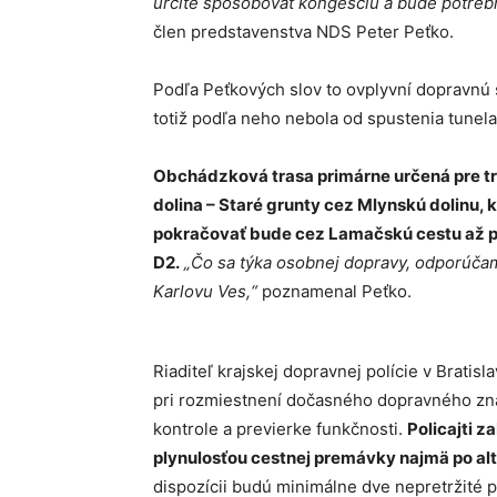
určite spôsobovať kongesciu a bude potrebn
člen predstavenstva NDS Peter Peťko.
Podľa Peťkových slov to ovplyvní dopravnú 
totiž podľa neho nebola od spustenia tunela
Obchádzková trasa primárne určená pre tr
dolina – Staré grunty cez Mlynskú dolinu, 
pokračovať bude cez Lamačskú cestu až po 
D2.
„Čo sa týka osobnej dopravy, odporúčam
Karlovu Ves,“
poznamenal Peťko.
Riaditeľ krajskej dopravnej polície v Bratisla
pri rozmiestnení dočasného dopravného znače
kontrole a previerke funkčnosti.
Policajti 
plynulosťou cestnej premávky najmä po al
dispozícii budú minimálne dve nepretržité po