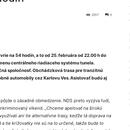
2097
0
Tumblr
vrie na 54 hodín, a to od 25. februára od 22.00 h do
výmenu centrálneho riadiaceho systému tunela.
čná spoločnosť. Obchádzková trasa pre tranzitnú
bné automobily cez Karlovu Ves. Asistovať budú aj
, pôjde o zásadné obmedzenie. NDS preto vyzýva ľudí,
 inkriminovaný víkend.
„Chceme apelovať na širokú
yužívali ani tie alternatívne trasy, keďže tá doprava na
á a tie križovatky nie sú na to určené, takže bude to