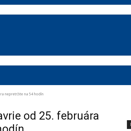
ára nepretržite na 54 hodín
avrie od 25. februára
hodín