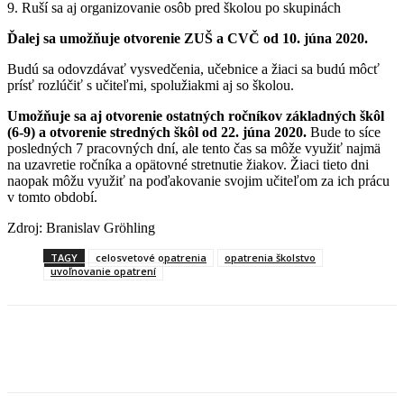
9. Ruší sa aj organizovanie osôb pred školou po skupinách
Ďalej sa umožňuje otvorenie ZUŠ a CVČ od 10. júna 2020.
Budú sa odovzdávať vysvedčenia, učebnice a žiaci sa budú môcť
prísť rozlúčiť s učiteľmi, spolužiakmi aj so školou.
Umožňuje sa aj otvorenie ostatných ročníkov základných škôl
(6-9) a otvorenie stredných škôl od 22. júna 2020.
Bude to síce
posledných 7 pracovných dní, ale tento čas sa môže využiť najmä
na uzavretie ročníka a opätovné stretnutie žiakov. Žiaci tieto dni
naopak môžu využiť na poďakovanie svojim učiteľom za ich prácu
v tomto období.
Zdroj: Branislav Gröhling
TAGY
celosvetové opatrenia
opatrenia školstvo
uvoľnovanie opatrení
Facebook
X
Linkedin
Tumblr