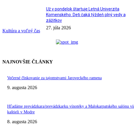
Už v pondelok štartuje Letná Univerzita
Komenského. Deti čaká týždeň plný vedy a
zážitkov
27. júla 2026
Kultúra a voľný čas
NAJNOVŠIE ČLÁNKY
Večerné člnkovanie za tajomstvami Jaroveckého ramena
9. augusta 2026
Hľadáme prevádzkara/prevádzkarku vínotéky a Malokarpatského salónu ví
kaštieli v Modre
8. augusta 2026