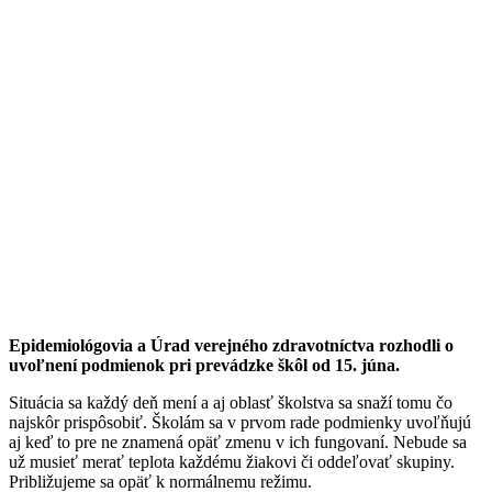
Epidemiológovia a Úrad verejného zdravotníctva rozhodli o
uvoľnení podmienok pri prevádzke škôl od 15. júna.
Situácia sa každý deň mení a aj oblasť školstva sa snaží tomu čo
najskôr prispôsobiť. Školám sa v prvom rade podmienky uvoľňujú
aj keď to pre ne znamená opäť zmenu v ich fungovaní. Nebude sa
už musieť merať teplota každému žiakovi či oddeľovať skupiny.
Približujeme sa opäť k normálnemu režimu.