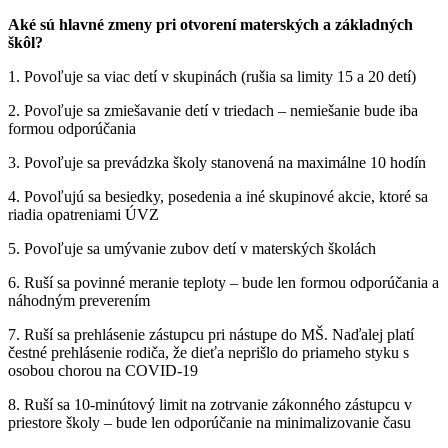
Aké sú hlavné zmeny pri otvorení materských a základných
škôl?
1. Povoľuje sa viac detí v skupinách (rušia sa limity 15 a 20 detí)
2. Povoľuje sa zmiešavanie detí v triedach – nemiešanie bude iba
formou odporúčania
3. Povoľuje sa prevádzka školy stanovená na maximálne 10 hodín
4. Povoľujú sa besiedky, posedenia a iné skupinové akcie, ktoré sa
riadia opatreniami ÚVZ
5. Povoľuje sa umývanie zubov detí v materských školách
6. Ruší sa povinné meranie teploty – bude len formou odporúčania a
náhodným preverením
7. Ruší sa prehlásenie zástupcu pri nástupe do MŠ. Naďalej platí
čestné prehlásenie rodiča, že dieťa neprišlo do priameho styku s
osobou chorou na COVID-19
8. Ruší sa 10-minútový limit na zotrvanie zákonného zástupcu v
priestore školy – bude len odporúčanie na minimalizovanie času