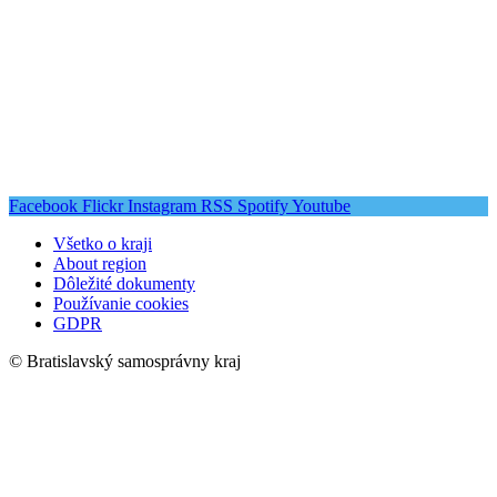
Facebook
Flickr
Instagram
RSS
Spotify
Youtube
Všetko o kraji
About region
Dôležité dokumenty
Používanie cookies
GDPR
© Bratislavský samosprávny kraj