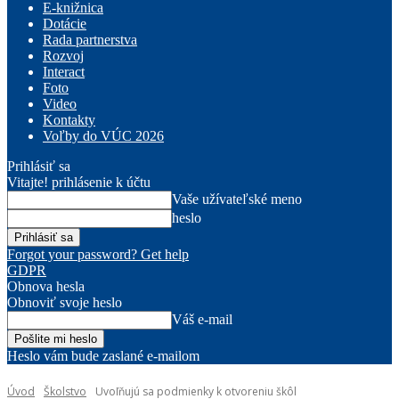
E-knižnica
Dotácie
Rada partnerstva
Rozvoj
Interact
Foto
Video
Kontakty
Voľby do VÚC 2026
Prihlásiť sa
Vitajte! prihlásenie k účtu
Vaše užívateľské meno
heslo
Forgot your password? Get help
GDPR
Obnova hesla
Obnoviť svoje heslo
Váš e-mail
Heslo vám bude zaslané e-mailom
Úvod
Školstvo
Uvoľňujú sa podmienky k otvoreniu škôl