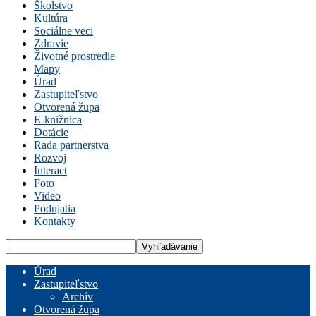
Školstvo
Kultúra
Sociálne veci
Zdravie
Životné prostredie
Mapy
Úrad
Zastupiteľstvo
Otvorená župa
E-knižnica
Dotácie
Rada partnerstva
Rozvoj
Interact
Foto
Video
Podujatia
Kontakty
Úrad
Zastupiteľstvo
Archív
Otvorená župa