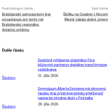
Predchádzajúci článok
Ďalší článok
Bratislavský samosprávny kraj
Škôlku na Osadnej v Novom
pozastavuje pre tento rok
Meste čakajú dobré zmeny
Bratislavskú regionálnu
dotačnú schému
Ďalšie články
Spoločné vyhlásenie účastníkov Fóra
kľúčových partnerov digitálnej transformácie
vzdelávania
31. júla 2026
Školstvo
Gymnázium Alberta Einsteina má obnovenú
fasádu. Kraj zvýšil energetickú efektívnosť
najstaršej strednej školy v Petržalke
28. júla 2026
Školstvo