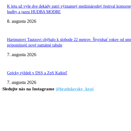
K letu už vyše dve dekády patrí významný medzinárodný festival komorne
hudby a jazzu HUDBA MODRE
8. augusta 2026
Hartmutovi Tautzovi chýbalo k slobode 22 metrov. Štyridsať rokov od smr
pripomínajú nové pamätné tabule
7. augusta 2026
Grécky týždeň v DSS a ZpS Kaštieľ
7. augusta 2026
Sledujte nás na Instagrame
@bratislavsky_kraj