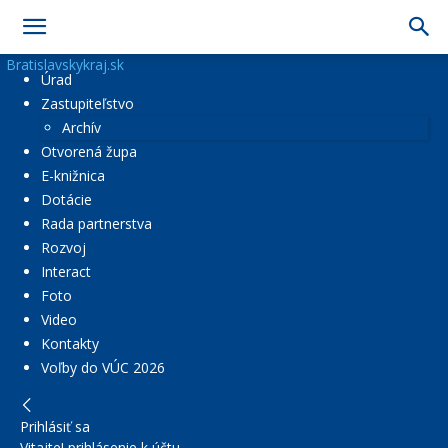
Bratislavskykraj.sk
Úrad
Zastupiteľstvo
Archív
Otvorená župa
E-knižnica
Dotácie
Rada partnerstva
Rozvoj
Interact
Foto
Video
Kontakty
Voľby do VÚC 2026
Prihlásiť sa
Vitajte! prihlásenie k účtu