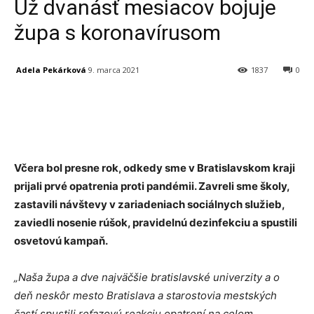
Už dvanásť mesiacov bojuje
župa s koronavírusom
Adela Pekárková
9. marca 2021
1837
0
Facebook
X
Linkedin
Tumblr
Včera bol presne rok, odkedy sme v Bratislavskom kraji
prijali prvé opatrenia proti pandémii. Zavreli sme školy,
zastavili návštevy v zariadeniach sociálnych služieb,
zaviedli nosenie rúšok, pravidelnú dezinfekciu a spustili
osvetovú kampaň.
„Naša župa a dve najväčšie bratislavské univerzity a o
deň neskôr mesto Bratislava a starostovia mestských
častí spustili reťazovú reakciu opatrení na celom