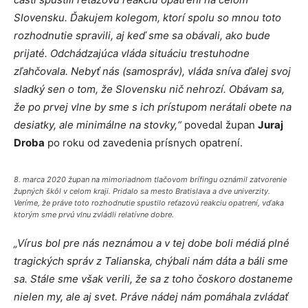
Slovensku. Ďakujem kolegom, ktorí spolu so mnou toto
rozhodnutie spravili, aj keď sme sa obávali, ako bude
prijaté. Odchádzajúca vláda situáciu trestuhodne
zľahčovala. Nebyť nás (samospráv), vláda sníva ďalej svoj
sladký sen o tom, že Slovensku nič nehrozí. Obávam sa,
že po prvej vlne by sme s ich prístupom nerátali obete na
desiatky, ale minimálne na stovky,“
povedal župan
Juraj
Droba
po roku od zavedenia prísnych opatrení.
8. marca 2020 župan na mimoriadnom tlačovom brífingu oznámil zatvorenie
župných škôl v celom kraji. Pridalo sa mesto Bratislava a dve univerzity.
Veríme, že práve toto rozhodnutie spustilo reťazovú reakciu opatrení, vďaka
ktorým sme prvú vlnu zvládli relatívne dobre.
„Vírus bol pre nás neznámou a v tej dobe boli médiá plné
tragických správ z Talianska, chýbali nám dáta a báli sme
sa. Stále sme však verili, že sa z toho čoskoro dostaneme
nielen my, ale aj svet. Práve nádej nám pomáhala zvládať