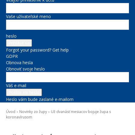
Vaše užívateľské meno
heslo
Forgot your password? Get help
GDPR
Obnova hesla
Obnoviť svoje heslo
Váš e-mail
Heslo vám bude zaslané e-mailom
Úvod
Novinky zo župy
Už dvanásť mesiacov bojuje župa s
koronavírusom
Novinky zo župy
Správy na titulke
Zdravie