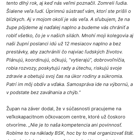
tento dlhý rok, aj keď nás veľmi poznačil. Zomreli ľudia.
Šialene veľa ľudí. Úprimnú sústrasť vám, ktorí ste prišli o
blízkych. Aj v mojom okolí je vás veľa. A sľubujem, že na
župe pôjdeme aj naďalej naplno a budeme vás chrániť a
robiť všetko, čo je v našich silách. Mnohí moji kolegovia aj
naši župní poslanci idú už 12 mesiacov naplno a bez
prestávky, aby zachránili čo najviac ľudských životov.
Plánujú, koordinujú, očkujú, “vytierajú”, dobrovoľníčia,
robia rozvozy, poskytujú rady a útechu, riskujú svoje
zdravie a obetujú svoj čas na úkor rodiny a súkromia.
Patrí im môj obdiv a vďaka. Samospráva ide na výbornú, a
v podstate bez zaváhania a chýb.“
Župan na záver dodal, že v súčasnosti pracujeme na
veľkokapacitnom očkovacom centre, ktoré už čoskoro
otvoríme.
„Nie je to naša kompetencia ani povinnosť.
Robíme to na náklady BSK, hoc by to mal organizovať štát.