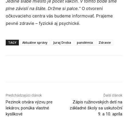
Jediné slabé miesto je počet vakcín. V tomto bode sme
plne závislí na štáte. Držme si palce.“
O otvorení
očkovacieho centra vás budeme informovať. Prajeme
pevné zdravie – fyzické aj psychické.
TAGY
Aktuálne správy
Juraj Droba
pandémia
Zdravie
Facebook
X
Linkedin
Tumblr
Predchádzajúci článok
Ďalší článok
Pezinok otvára výzvu pre
Zápis ružinovských detí na
lekárov, ponúka vlastné
základné školy sa uskutoční
kyslíkové
9. a 10. apríla