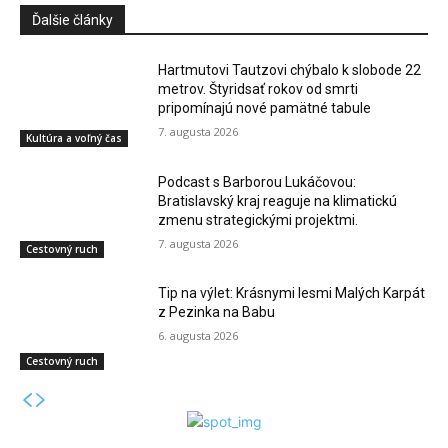
Ďalšie články
Hartmutovi Tautzovi chýbalo k slobode 22
metrov. Štyridsať rokov od smrti
pripomínajú nové pamätné tabule
7. augusta 2026
Kultúra a voľný čas
Podcast s Barborou Lukáčovou:
Bratislavský kraj reaguje na klimatickú
zmenu strategickými projektmi.
7. augusta 2026
Cestovný ruch
Tip na výlet: Krásnymi lesmi Malých Karpát
z Pezinka na Babu
6. augusta 2026
Cestovný ruch