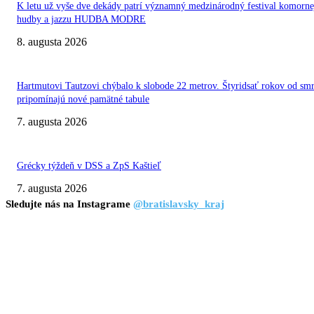
K letu už vyše dve dekády patrí významný medzinárodný festival komorne
hudby a jazzu HUDBA MODRE
8. augusta 2026
Hartmutovi Tautzovi chýbalo k slobode 22 metrov. Štyridsať rokov od smr
pripomínajú nové pamätné tabule
7. augusta 2026
Grécky týždeň v DSS a ZpS Kaštieľ
7. augusta 2026
Sledujte nás na Instagrame
@bratislavsky_kraj