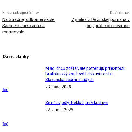
Predchádzajúci článok
Ďalší článok
Na Strednej odbornej škole
Vynález z Devínskej pomáha v
Samuela Jurkoviča sa
boji proti koronavírusu
maturovalo
Ďalšie články
Mladí chcú zostať, ale potrebujú príležitosti.
Bratislavský kraj hostil diskusiu o vízii
Slovenska očami mladých
23. júna 2026
Iné
Smrčok jedlý: Poklad jari v kuchyni
22. apríla 2025
Iné