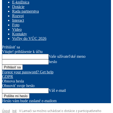
E-knižnica
Dotácie
Rada partnerstva
Rozvoj
Interact
Foto
Video
Kontakty
Voľby do VÚC 2026
Prihlásiť sa
Vitajte! prihlásenie k účtu
Vaše užívateľské meno
heslo
Forgot your password? Get help
GDPR
Obnova hesla
Obnoviť svoje heslo
Váš e-mail
Heslo vám bude zaslané e-mailom
Úvod
Iné
V Lamači sa možno uchádzať o dotácie z participatívneho