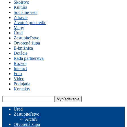
Školstvo
Kultúra
Sociálne veci
Zdravie
Životné prostredie
Mapy
Úrad
Zastupiteľstvo
Otvorená župa
E-knižnica
Dotácie
Rada partnerstva
Rozvoj
Interact
Foto
Video
Podujatia
Kontakty
Úrad
Zastupiteľstvo
Archív
Otvorená župa