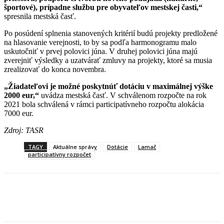
športové), prípadne službu pre obyvateľov mestskej časti,“
spresnila mestská časť.
Po posúdení splnenia stanovených kritérií budú projekty predložené
na hlasovanie verejnosti, to by sa podľa harmonogramu malo
uskutočniť v prvej polovici júna. V druhej polovici júna majú
zverejniť výsledky a uzatvárať zmluvy na projekty, ktoré sa musia
zrealizovať do konca novembra.
„Žiadateľovi je možné poskytnúť dotáciu v maximálnej výške
2000 eur,“
uvádza mestská časť. V schválenom rozpočte na rok
2021 bola schválená v rámci participatívneho rozpočtu alokácia
7000 eur.
Zdroj: TASR
TAGY
Aktuálne správy
Dotácie
Lamač
participatívny rozpočet
Facebook
X
Linkedin
Tumblr