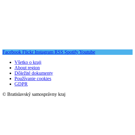
Facebook
Flickr
Instagram
RSS
Spotify
Youtube
Všetko o kraji
About region
Dôležité dokumenty
Používanie cookies
GDPR
© Bratislavský samosprávny kraj