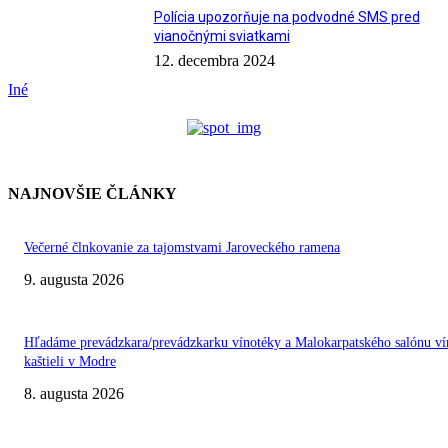
Polícia upozorňuje na podvodné SMS pred
vianočnými sviatkami
12. decembra 2024
Iné
NAJNOVŠIE ČLÁNKY
Večerné člnkovanie za tajomstvami Jaroveckého ramena
9. augusta 2026
Hľadáme prevádzkara/prevádzkarku vínotéky a Malokarpatského salónu ví
kaštieli v Modre
8. augusta 2026