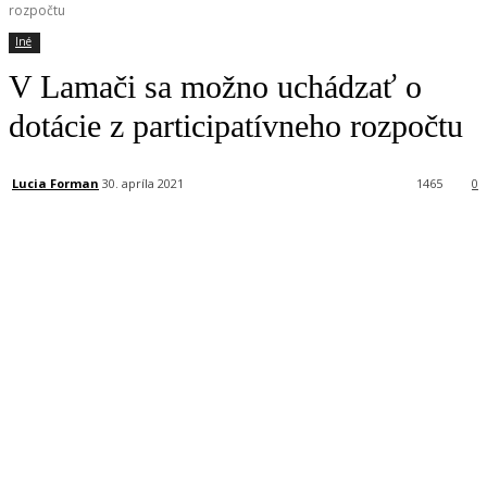
rozpočtu
Iné
V Lamači sa možno uchádzať o
dotácie z participatívneho rozpočtu
Lucia Forman
30. apríla 2021
1465
0
Facebook
X
Linkedin
Tumblr