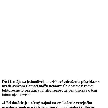
Do 11. mája sa jednotlivci a neziskové združenia pôsobiace v
bratislavskom Lamači môžu uchádzať o dotácie v rámci
tohtoročného participatívneho rozpočtu.
Samospráva o tom
informuje na webe.
„Účel dotácie je určený najmä na zveľadenie verejného
priestoru, podporu či tvorbu nového podujatia (kultúrne,