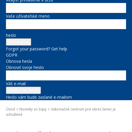
Vaše užívateľské meno
heslo
Forgot your password? Get help
GDPR
Obnova hesla
Obnoviť svoje heslo
Váš e-mail
Heslo vám bude zaslané e-mailom
Úvod
Novinky zo župy
Vakcinačné centrum pre okres Senec je
schválené
Novinky zo župy
Správy na titulke
Zdravie