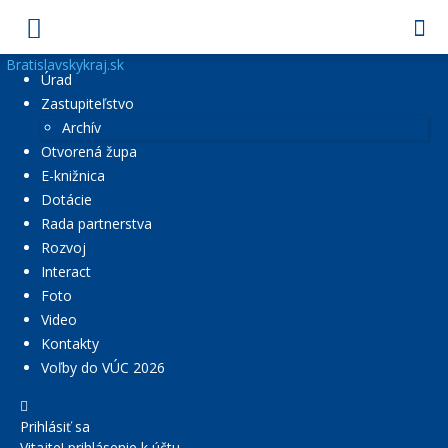
Bratislavskykraj.sk
Úrad
Zastupiteľstvo
Archív
Otvorená župa
E-knižnica
Dotácie
Rada partnerstva
Rozvoj
Interact
Foto
Video
Kontakty
Voľby do VÚC 2026
Prihlásiť sa
Vitajte! prihlásenie k účtu