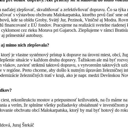
aďalej zlepšovať, skvalitňovať a zefektívňovať dopravu. Čo sa týka 
račovať s výstavbou obchvatu Malokarpatska, ktorého prvú časť sme 
ubovú, kde sa obídu Groby, Svätý Jur, Pezinok, Viničné aj Modra. Rov
ú financované z EÚ fondov. Pracujeme na realizácii svetelne riadenej
í cyklomost cez rieku Morava pri Gajaroch. Zlepšujeme v rámci Bratisl
aj prímestské autobusy.
h aj mimo nich zlepšovala?
torý je vlastne systémový prístup k doprave na úrovni miest, obcí, žup
epšenie situácie v každom druhu dopravy. Ťažiskom ale má byť rozvoj
vlakov, zaviesť striktnú taktovú dopravu, s vytvorením taktových uzl
v regióne. Preto chceme, aby došlo k nutným úpravám železničnej inf
modernizácie železničných tratí v kraji, ako je napr. medzi Devínskou 
edkov?
h ciest, rekonštrukciu mostov a priepustnosť križovatiek, na čo máme 
nia a verím, že splníme všetky požiadavky obsiahnuté v investičnom p
dovanie obchvatu obcí Malokarpatska, ktorý by mal byť hotový do roku 
ldová, Juraj Štekáč