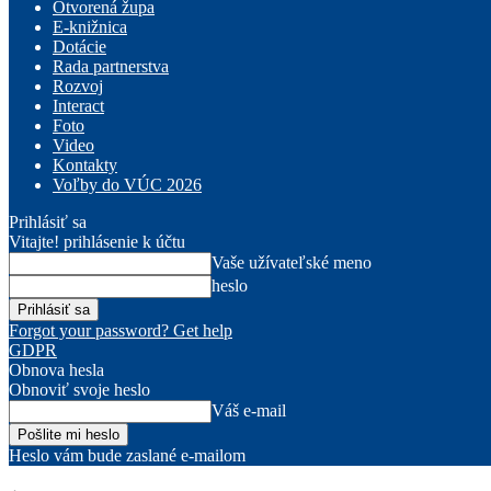
Otvorená župa
E-knižnica
Dotácie
Rada partnerstva
Rozvoj
Interact
Foto
Video
Kontakty
Voľby do VÚC 2026
Prihlásiť sa
Vitajte! prihlásenie k účtu
Vaše užívateľské meno
heslo
Forgot your password? Get help
GDPR
Obnova hesla
Obnoviť svoje heslo
Váš e-mail
Heslo vám bude zaslané e-mailom