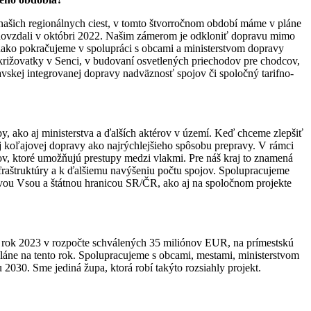
našich regionálnych ciest, v tomto štvorročnom období máme v pláne
odovzdali v októbri 2022. Našim zámerom je odkloniť dopravu mimo
nako pokračujeme v spolupráci s obcami a ministerstvom dopravy
 križovatky v Senci, v budovaní osvetlených priechodov pre chodcov,
avskej integrovanej dopravy nadväznosť spojov či spoločný tarifno-
y, ako aj ministerstva a ďalších aktérov v území. Keď chceme zlepšiť
 koľajovej dopravy ako najrýchlejšieho spôsobu prepravy. V rámci
ov, ktoré umožňujú prestupy medzi vlakmi. Pre náš kraj to znamená
raštruktúry a k ďalšiemu navýšeniu počtu spojov. Spolupracujeme
Novou Vsou a štátnou hranicou SR/ČR, ako aj na spoločnom projekte
na rok 2023 v rozpočte schválených 35 miliónov EUR, na prímestskú
láne na tento rok. Spolupracujeme s obcami, mestami, ministerstvom
2030. Sme jediná župa, ktorá robí takýto rozsiahly projekt.