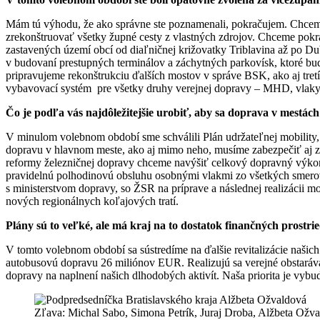
Mám tú výhodu, že ako správne ste poznamenali, pokračujem. Chcem n
zrekonštruovať všetky župné cesty z vlastných zdrojov. Chceme pok
zastavených území obcí od diaľničnej križovatky Triblavina až po D
v budovaní prestupných terminálov a záchytných parkovísk, ktoré bud
pripravujeme rekonštrukciu ďalších mostov v správe BSK, ako aj tret
vybavovací systém pre všetky druhy verejnej dopravy – MHD, vlaky 
Čo je podľa vás najdôležitejšie urobiť, aby sa doprava v mestác
V minulom volebnom období sme schválili Plán udržateľnej mobility, k
dopravu v hlavnom meste, ako aj mimo neho, musíme zabezpečiť aj zl
reformy železničnej dopravy chceme navýšiť celkový dopravný výkon 
pravidelnú polhodinovú obsluhu osobnými vlakmi zo všetkých smerov 
s ministerstvom dopravy, so ŽSR na príprave a následnej realizácii 
nových regionálnych koľajových tratí.
Plány sú to veľké, ale má kraj na to dostatok finančných prostri
V tomto volebnom období sa sústredíme na ďalšie revitalizácie našic
autobusovú dopravu 26 miliónov EUR. Realizujú sa verejné obstaráva
dopravy na naplnení našich dlhodobých aktivít. Naša priorita je vybu
Zľava: Michal Sabo, Simona Petrík, Juraj Droba, Alžbeta Ožva