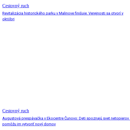
Cestovný ruch
Revitalizácia historického parku v Malinove finišuje. Verejnosti sa otvorí v
októbri
Cestovný ruch
Augustová prespávačka v Ekocentre Čunovo: Deti spoznajú svet netopierov 
pomôžu im vytvoriť nový domov