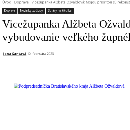
Úvod
Doprava
Vicežupanka Alžbeta Ožvaldová: Mojou prioritou sú rekonšt
Doprava
Novinky zo župy
Správy na titulke
Vicežupanka Alžbeta Ožvaldo
vybudovanie veľkého župné
Jana Šantavá
10. februára 2023
Facebook
X
Linkedin
Tumblr