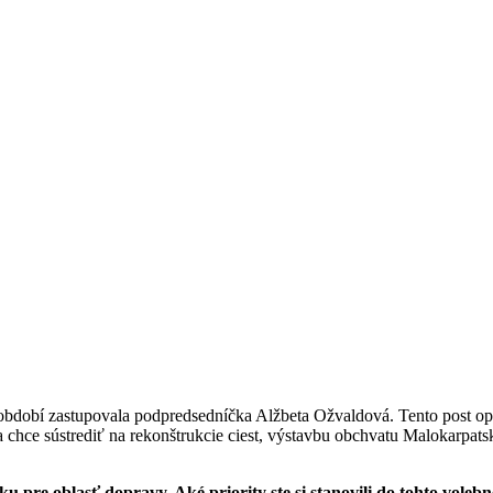
bdobí zastupovala podpredsedníčka Alžbeta Ožvaldová. Tento post op
a chce sústrediť na rekonštrukcie ciest, výstavbu obchvatu Malokarpats
u pre oblasť dopravy. Aké priority ste si stanovili do tohto vole