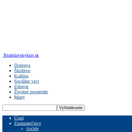
Bratislavskykraj.sk
Doprava
Školstvo
Kultúra
Sociálne veci
Zdravie
Životné prostredie
Mapy
Úrad
Zastupiteľstvo
Archív