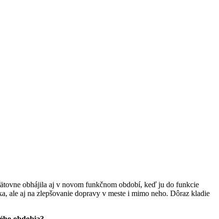
ätovne obhájila aj v novom funkčnom období, keď ju do funkcie
ka, ale aj na zlepšovanie dopravy v meste i mimo neho. Dôraz kladie
bného obdobia?