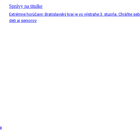
Správy na titulke
Extrémne horúčavy: Bratislavský kraj je vo výstrahe 3. stupňa. Chráňte seb
deti aj seniorov
a