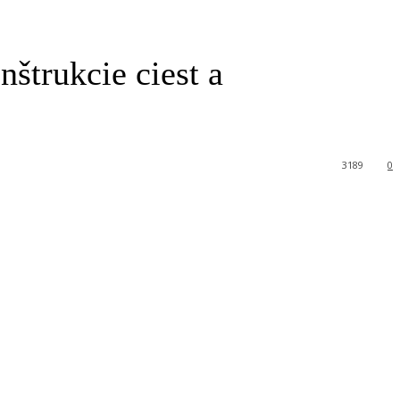
štrukcie ciest a
3189
0