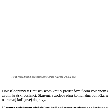
Podpredsedníčka Bratislavského kraja Alžbeta Ožvaldová
Oblasť dopravy v Bratislavskom kraji v predchádzajúcom volebnom o
zvolili krajskí poslanci. Skúsená a zodpovedná komunálna politička s
na rozvoj koľajovej dopravy.
V tomto volebnom období ste boli opätovne zvolená za vicežupank