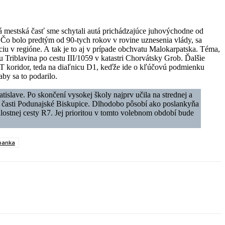
vá mestská časť sme schytali autá prichádzajúce juhovýchodne od
. Čo bolo predtým od 90-tych rokov v rovine uznesenia vlády, sa
ciu v regióne. A tak je to aj v prípade obchvatu Malokarpatska. Téma,
u Triblavina po cestu III/1059 v katastri Chorvátsky Grob. Ďalšie
T koridor, teda na diaľnicu D1, keďže ide o kľúčovú podmienku
aby sa to podarilo.
slave. Po skončení vysokej školy najprv učila na strednej a
kej časti Podunajské Biskupice. Dlhodobo pôsobí ako poslankyňa
ostnej cesty R7. Jej prioritou v tomto volebnom období bude
panka