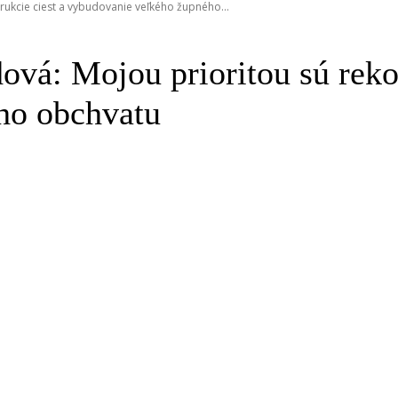
rukcie ciest a vybudovanie veľkého župného...
vá: Mojou prioritou sú rekon
ho obchvatu