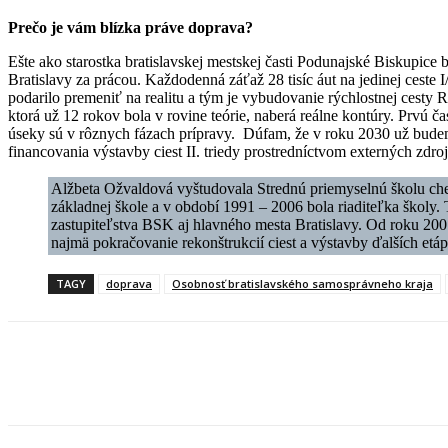
Prečo je vám blízka práve doprava?
Ešte ako starostka bratislavskej mestskej časti Podunajské Biskupic
Bratislavy za prácou. Každodenná záťaž 28 tisíc áut na jedinej ceste
podarilo premeniť na realitu a tým je vybudovanie rýchlostnej cesty 
ktorá už 12 rokov bola v rovine teórie, naberá reálne kontúry. Prvú č
úseky sú v rôznych fázach prípravy. Dúfam, že v roku 2030 už bude
financovania výstavby ciest II. triedy prostredníctvom externých zdroj
Alžbeta Ožvaldová vyštudovala Strednú priemyselnú školu chem
základnej škole a v období 1991 – 2006 bola riaditeľka školy.
zastupiteľstva BSK aj hlavného mesta Bratislavy. Od roku 200
najmä pokračovanie rekonštrukcií ciest a výstavby ďalších etá
TAGY
doprava
Osobnosť bratislavského samosprávneho kraja
Facebook
X
Linkedin
Tumblr