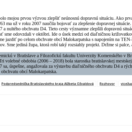
e bolo mojou prvou výzvou zlepšiť neúnosnú dopravnú situáciu. Ako pr
 I/63 ma už v roku 2007 naučila bojovať za zlepšenie dopravnej situácie
R7 a nultého obchvatu D4. Tieto cesty významne zlepšili dopravnú situá
asť sme odovzdali v októbri. Ide o úsek medzi od diaľničnou križovatko
me jazdiť po celom obchvate obcí Malokarpatska s napojením na TEN-
ov. Sme jediná župa, ktorá robí taký rozsiahly projekt. Držme si palce, 
ickú v Bratislave a Filozofickú fakultu Univerzity Komenského v Brati
 Tri volebné obdobia (2006 – 2018) bola starostka bratislavskej mests
7 sa, úspešne, angažovala za výstavbu diaľničného obchvatu D4 a rýchl
p obchvatu obcí Malokarpatska.
Podpredsedníčka Bratislavského kraja Alžbeta Ožvaldová
Rozhovor
vicežu