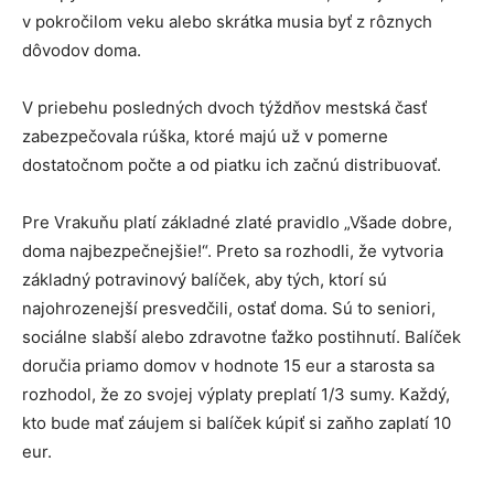
v pokročilom veku alebo skrátka musia byť z rôznych
dôvodov doma.
V priebehu posledných dvoch týždňov mestská časť
zabezpečovala rúška, ktoré majú už v pomerne
dostatočnom počte a od piatku ich začnú distribuovať.
Pre Vrakuňu platí základné zlaté pravidlo „Všade dobre,
doma najbezpečnejšie!“. Preto sa rozhodli, že vytvoria
základný potravinový balíček, aby tých, ktorí sú
najohrozenejší presvedčili, ostať doma. Sú to seniori,
sociálne slabší alebo zdravotne ťažko postihnutí. Balíček
doručia priamo domov v hodnote 15 eur a starosta sa
rozhodol, že zo svojej výplaty preplatí 1/3 sumy. Každý,
kto bude mať záujem si balíček kúpiť si zaňho zaplatí 10
eur.