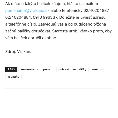
Ak máte o takýto balíček záujem, hláste sa mailom
pomahame@vrakuna.sk
alebo telefonicky 02/40204887,
02/40204884, 0910 996337. Dôležité je uviesť adresu
a telefónne číslo. Zaevidujú vás a od budúceho týždňa
začnú balíčky doručovať. Starosta urobí všetko preto, aby
vám balíček doručil osobne.
Zdroj: Vrakuňa
TAGY
koronavírus
pomoc
potravinové balíčky
seniori
Vrakuňa
Facebook
X
Linkedin
Tumblr