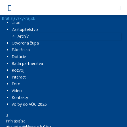
Bratislavskykraj.sk
Úrad
Zastupiteľstvo
Archív
Otvorená župa
E-knižnica
Dotácie
Rada partnerstva
Rozvoj
Interact
Foto
Video
Kontakty
Voľby do VÚC 2026
Prihlásiť sa
Vitajte! prihlásenie k účtu