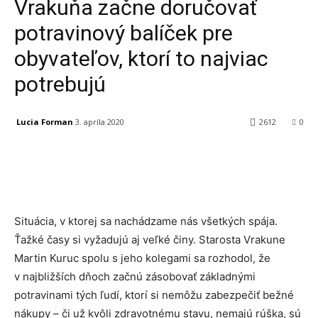
Vrakuňa začne doručovať
potravinový balíček pre
obyvateľov, ktorí to najviac
potrebujú
Lucia Forman
3. apríla 2020
2612
0
Facebook
X
Linkedin
Tumblr
Situácia, v ktorej sa nachádzame nás všetkých spája.
Ťažké časy si vyžadujú aj veľké činy. Starosta Vrakune
Martin Kuruc spolu s jeho kolegami sa rozhodol, že
v najbližších dňoch začnú zásobovať základnými
potravinami tých ľudí, ktorí si nemôžu zabezpečiť bežné
nákupy – či už kvôli zdravotnému stavu, nemajú rúška, sú