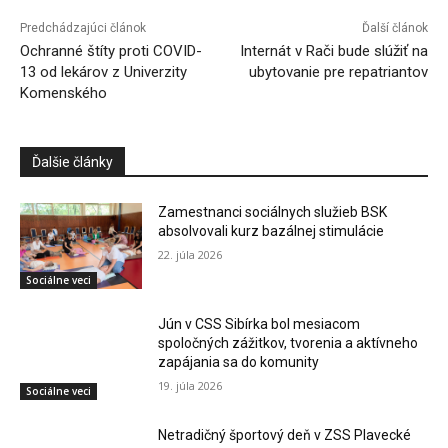
Predchádzajúci článok
Ďalší článok
Ochranné štíty proti COVID-
Internát v Rači bude slúžiť na
13 od lekárov z Univerzity
ubytovanie pre repatriantov
Komenského
Ďalšie články
Zamestnanci sociálnych služieb BSK
absolvovali kurz bazálnej stimulácie
22. júla 2026
Sociálne veci
Jún v CSS Sibírka bol mesiacom
spoločných zážitkov, tvorenia a aktívneho
zapájania sa do komunity
19. júla 2026
Sociálne veci
Netradičný športový deň v ZSS Plavecké