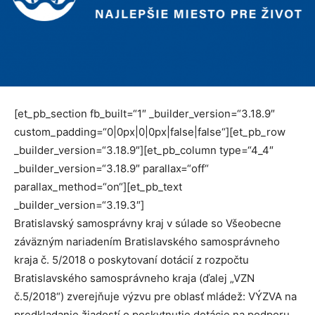
[et_pb_section fb_built=“1″ _builder_version=“3.18.9″
custom_padding=“0|0px|0|0px|false|false“][et_pb_row
_builder_version=“3.18.9″][et_pb_column type=“4_4″
_builder_version=“3.18.9″ parallax=“off“
parallax_method=“on“][et_pb_text
_builder_version=“3.19.3″]
Bratislavský samosprávny kraj v súlade so Všeobecne
záväzným nariadením Bratislavského samosprávneho
kraja č. 5/2018 o poskytovaní dotácií z rozpočtu
Bratislavského samosprávneho kraja (ďalej „VZN
č.5/2018“) zverejňuje výzvu pre oblasť mládež: VÝZVA na
predkladanie žiadostí o poskytnutie dotácie na podporu