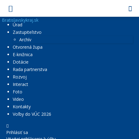
Bratislavskykraj.sk
Úrad
Zastupiteľstvo
Archív
Otvorená župa
E-knižnica
Dotácie
Rada partnerstva
Rozvoj
Interact
Foto
Video
Kontakty
Voľby do VÚC 2026
Prihlásiť sa
Vitajte! prihlásenie k účtu