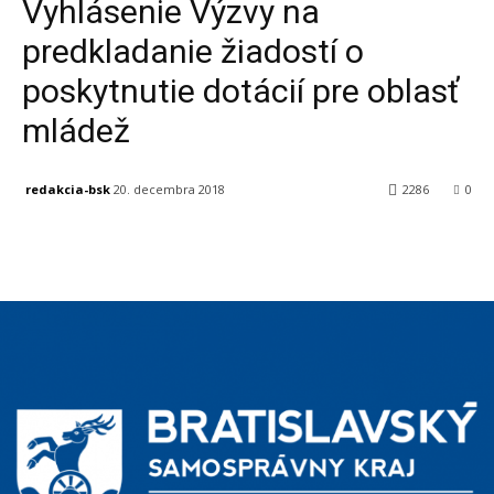
Vyhlásenie Výzvy na
predkladanie žiadostí o
poskytnutie dotácií pre oblasť
mládež
redakcia-bsk
20. decembra 2018
2286
0
Facebook
X
Linkedin
Tumblr