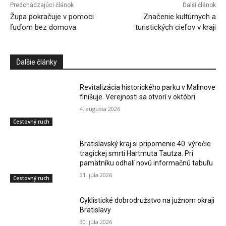
Predchádzajúci článok
Ďalší článok
Župa pokračuje v pomoci
Značenie kultúrnych a
ľuďom bez domova
turistických cieľov v kraji
Ďalšie články
Revitalizácia historického parku v Malinove
finišuje. Verejnosti sa otvorí v októbri
4. augusta 2026
Cestovný ruch
Bratislavský kraj si pripomenie 40. výročie
tragickej smrti Hartmuta Tautza. Pri
pamätníku odhalí novú informačnú tabuľu
31. júla 2026
Cestovný ruch
Cyklistické dobrodružstvo na južnom okraji
Bratislavy
30. júla 2026