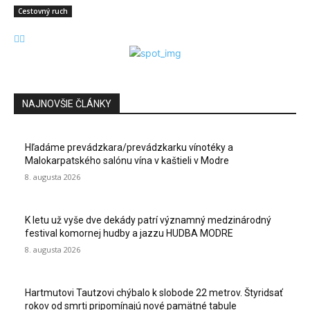
Cestovný ruch
NAJNOVŠIE ČLÁNKY
Hľadáme prevádzkara/prevádzkarku vínotéky a
Malokarpatského salónu vína v kaštieli v Modre
8. augusta 2026
K letu už vyše dve dekády patrí významný medzinárodný
festival komornej hudby a jazzu HUDBA MODRE
8. augusta 2026
Hartmutovi Tautzovi chýbalo k slobode 22 metrov. Štyridsať
rokov od smrti pripomínajú nové pamätné tabule