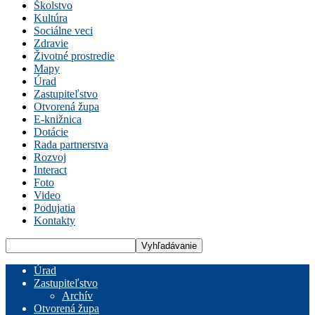
Školstvo
Kultúra
Sociálne veci
Zdravie
Životné prostredie
Mapy
Úrad
Zastupiteľstvo
Otvorená župa
E-knižnica
Dotácie
Rada partnerstva
Rozvoj
Interact
Foto
Video
Podujatia
Kontakty
Úrad
Zastupiteľstvo
Archív
Otvorená župa