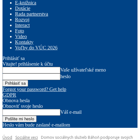
E-knižnica
Dotácie
Rada partnerstva
Rozvoj
Interact
Foto
Video
Kontakty
Voľby do VÚC 2026
Prihlásiť sa
Vitajte! prihlásenie k účtu
Vaše užívateľské meno
heslo
Forgot your password? Get help
GDPR
Obnova hesla
Obnoviť svoje heslo
Váš e-mail
Heslo vám bude zaslané e-mailom
Úvod
Sociálne veci
Domov sociálnych služieb Báhoň podporuje svojich