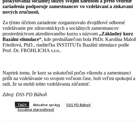
poskytovania sociálnej služby svojim klientom a preto vedenie
zariadenia podporuje zamestnancov vo vzdelávaní a získavaní
nových zručností.
Za týmto účelom zariadenie zorganizovalo dvojdňové odborné
vzdelávanie pre zdravotníckych a sociálnych zamestnancov
prostredníctvom akreditovaného kurzu s názvom
„Základný kurz
Bazální stimulace“
, kde prednášateľom bola PhDr. Karolína Maloň
Friedlová, PhD., riaditeľka INSTITUTu Bazální stimulace podle
Prof. Dr. FRÖHLICHA s.r.o..
Napriek tomu, že kurz sa uskutočnil počas víkendu a zamestnanci
prišli na vzdelávanie vo svojom voľnom čase, boli veľmi spokojní a
radi, že sa mohli tohto vzdelávania zúčastniť.
Zdroj: DSS PD Báhoň
TAGY
Aktuálne správy
DSS PD Báhoň
Sociálna starostlivosť
Facebook
X
Linkedin
Tumblr