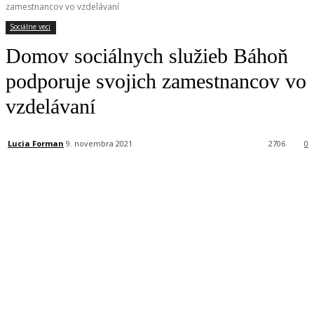
zamestnancov vo vzdelávaní
Sociálne veci
Domov sociálnych služieb Báhoň
podporuje svojich zamestnancov vo
vzdelávaní
Lucia Forman
9. novembra 2021
2706
0
Facebook
X
Linkedin
Tumblr