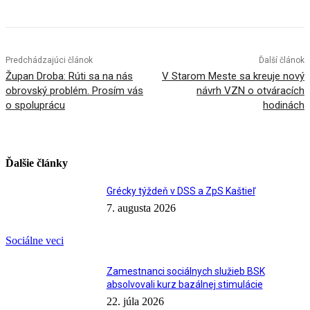
Predchádzajúci článok
Ďalší článok
Župan Droba: Rúti sa na nás
V Starom Meste sa kreuje nový
obrovský problém. Prosím vás
návrh VZN o otváracích
o spoluprácu
hodinách
Ďalšie články
Grécky týždeň v DSS a ZpS Kaštieľ
7. augusta 2026
Sociálne veci
Zamestnanci sociálnych služieb BSK
absolvovali kurz bazálnej stimulácie
22. júla 2026