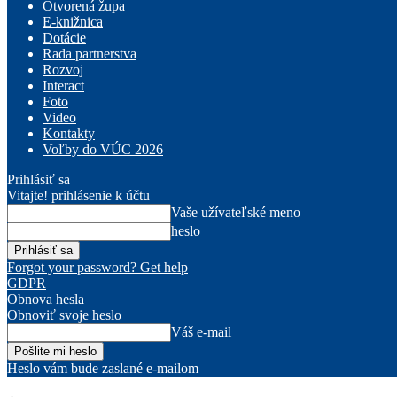
Otvorená župa
E-knižnica
Dotácie
Rada partnerstva
Rozvoj
Interact
Foto
Video
Kontakty
Voľby do VÚC 2026
Prihlásiť sa
Vitajte! prihlásenie k účtu
Vaše užívateľské meno
heslo
Forgot your password? Get help
GDPR
Obnova hesla
Obnoviť svoje heslo
Váš e-mail
Heslo vám bude zaslané e-mailom