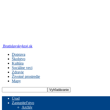
Bratislavskykraj.sk
Doprava
Školstvo
Kultúra
Sociálne veci
Zdravie
Životné prostredie
Mapy
Úrad
Zastupiteľstvo
Archív