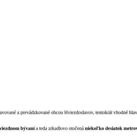
ravované a prevádzkované obcou Hviezdoslavov, tentokrát vhodné hlavne 
iezdnom bývaní
a teda zrkadlovo otočená
niekoľko desiatok metro