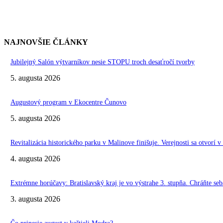
NAJNOVŠIE ČLÁNKY
Jubilejný Salón výtvarníkov nesie STOPU troch desaťročí tvorby
5. augusta 2026
Augustový program v Ekocentre Čunovo
5. augusta 2026
Revitalizácia historického parku v Malinove finišuje. Verejnosti sa otvorí v
4. augusta 2026
Extrémne horúčavy: Bratislavský kraj je vo výstrahe 3. stupňa. Chráňte seba
3. augusta 2026