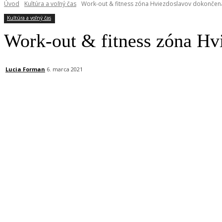
Úvod
Kultúra a voľný čas
Work-out & fitness zóna Hviezdoslavov dokončen
Kultúra a voľný čas
Work-out & fitness zóna Hv
Lucia Forman
6. marca 2021
Facebook
X
Linkedin
Tumblr