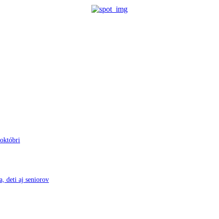
 októbri
, deti aj seniorov