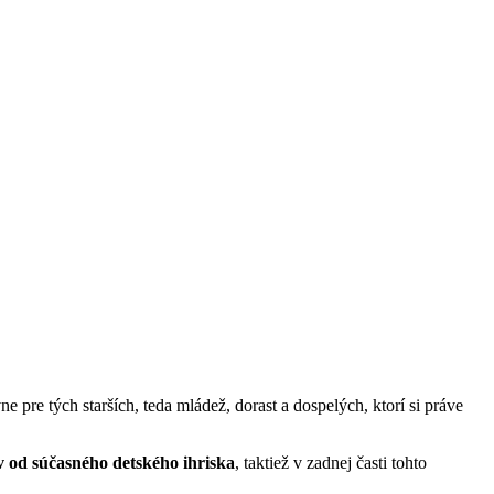
pre tých starších, teda mládež, dorast a dospelých, ktorí si práve
v od súčasného detského ihriska
, taktiež v zadnej časti tohto