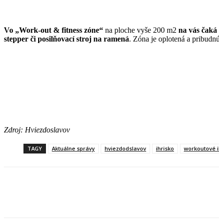
Vo „Work-out & fitness zóne“
na ploche vyše 200 m2
na vás čaká 
stepper či posilňovací stroj na ramená
. Zóna je oplotená a pribudnú
Zdroj: Hviezdoslavov
TAGY
Aktuálne správy
hviezdodslavov
ihrisko
workoutové i
Facebook
X
Linkedin
Tumblr