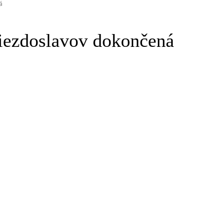
á
iezdoslavov dokončená