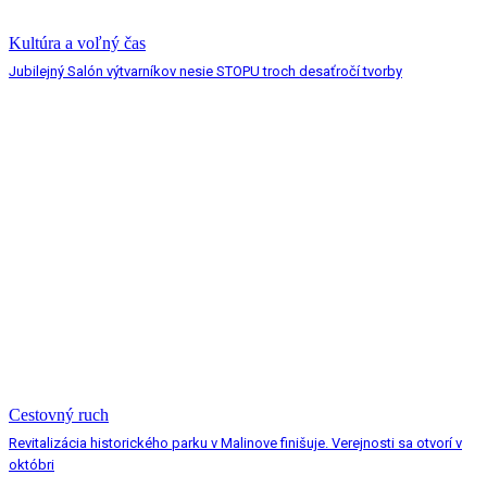
Kultúra a voľný čas
Jubilejný Salón výtvarníkov nesie STOPU troch desaťročí tvorby
Cestovný ruch
Revitalizácia historického parku v Malinove finišuje. Verejnosti sa otvorí v
októbri