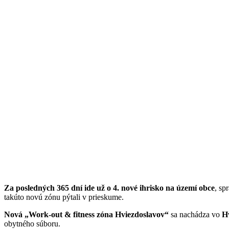
Za posledných 365 dní ide už o 4. nové ihrisko na území obce
, sp
takúto novú zónu pýtali v prieskume.
Nová „Work-out & fitness zóna Hviezdoslavov“
sa nachádza vo
Hv
obytného súboru.