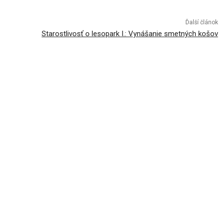
Ďalší článok
Starostlivosť o lesopark I.: Vynášanie smetných košov