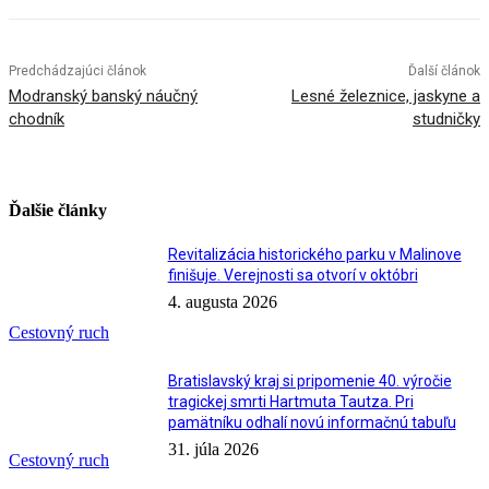
Predchádzajúci článok
Ďalší článok
Modranský banský náučný
Lesné železnice, jaskyne a
chodník
studničky
Ďalšie články
Revitalizácia historického parku v Malinove
finišuje. Verejnosti sa otvorí v októbri
4. augusta 2026
Cestovný ruch
Bratislavský kraj si pripomenie 40. výročie
tragickej smrti Hartmuta Tautza. Pri
pamätníku odhalí novú informačnú tabuľu
31. júla 2026
Cestovný ruch