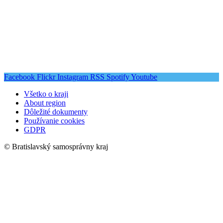
Facebook
Flickr
Instagram
RSS
Spotify
Youtube
Všetko o kraji
About region
Dôležité dokumenty
Používanie cookies
GDPR
© Bratislavský samosprávny kraj