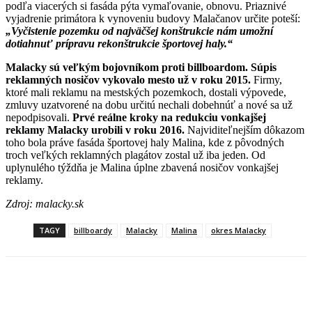
podľa viacerých si fasáda pýta vymaľovanie, obnovu. Priaznivé
vyjadrenie primátora k vynoveniu budovy Malačanov určite poteší:
„Vyčistenie pozemku od najväčšej konštrukcie nám umožní
dotiahnuť prípravu rekonštrukcie športovej haly.“
Malacky sú veľkým bojovníkom proti billboardom. Súpis
reklamných nosičov vykovalo mesto už v roku 2015.
Firmy,
ktoré mali reklamu na mestských pozemkoch, dostali výpovede,
zmluvy uzatvorené na dobu určitú nechali dobehnúť a nové sa už
nepodpisovali.
Prvé reálne kroky na redukciu vonkajšej
reklamy Malacky urobili v roku 2016.
Najviditeľnejším dôkazom
toho bola práve fasáda športovej haly Malina, kde z pôvodných
troch veľkých reklamných plagátov zostal už iba jeden. Od
uplynulého týždňa je Malina úplne zbavená nosičov vonkajšej
reklamy.
Zdroj: malacky.sk
TAGY
billboardy
Malacky
Malina
okres Malacky
Facebook
X
Linkedin
Tumblr