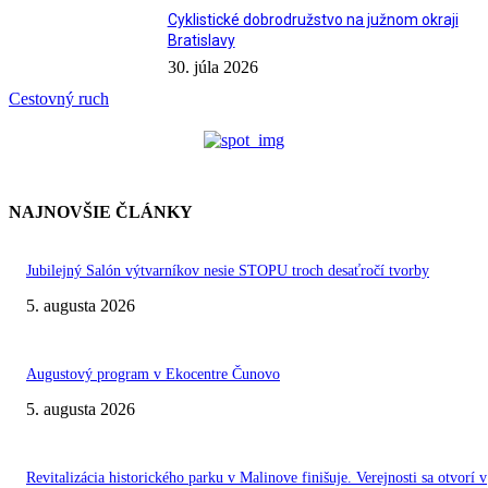
Cyklistické dobrodružstvo na južnom okraji
Bratislavy
30. júla 2026
Cestovný ruch
NAJNOVŠIE ČLÁNKY
Jubilejný Salón výtvarníkov nesie STOPU troch desaťročí tvorby
5. augusta 2026
Augustový program v Ekocentre Čunovo
5. augusta 2026
Revitalizácia historického parku v Malinove finišuje. Verejnosti sa otvorí v