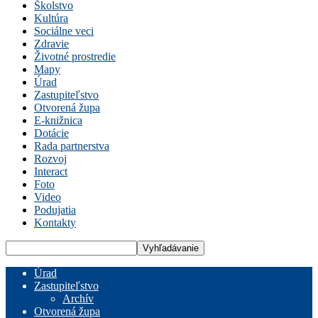
Školstvo
Kultúra
Sociálne veci
Zdravie
Životné prostredie
Mapy
Úrad
Zastupiteľstvo
Otvorená župa
E-knižnica
Dotácie
Rada partnerstva
Rozvoj
Interact
Foto
Video
Podujatia
Kontakty
Úrad
Zastupiteľstvo
Archív
Otvorená župa