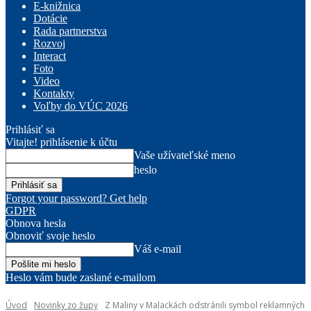
E-knižnica
Dotácie
Rada partnerstva
Rozvoj
Interact
Foto
Video
Kontakty
Voľby do VÚC 2026
Prihlásiť sa
Vitajte! prihlásenie k účtu
Vaše užívateľské meno
heslo
Forgot your password? Get help
GDPR
Obnova hesla
Obnoviť svoje heslo
Váš e-mail
Heslo vám bude zaslané e-mailom
Úvod
Novinky zo župy
Z Maliny v Malackách odstránili symbol reklamných