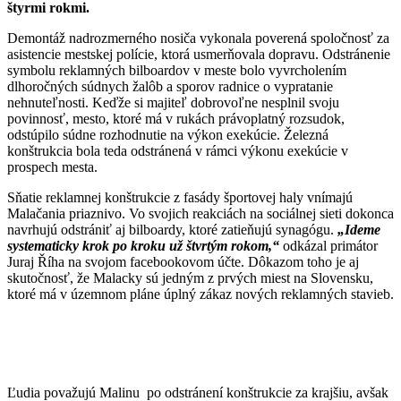
štyrmi rokmi.
Demontáž nadrozmerného nosiča vykonala poverená spoločnosť za
asistencie mestskej polície, ktorá usmerňovala dopravu. Odstránenie
symbolu reklamných bilboardov v meste bolo vyvrcholením
dlhoročných súdnych žalôb a sporov radnice o vypratanie
nehnuteľnosti. Keďže si majiteľ dobrovoľne nesplnil svoju
povinnosť, mesto, ktoré má v rukách právoplatný rozsudok,
odstúpilo súdne rozhodnutie na výkon exekúcie. Železná
konštrukcia bola teda odstránená v rámci výkonu exekúcie v
prospech mesta.
Sňatie reklamnej konštrukcie z fasády športovej haly vnímajú
Malačania priaznivo. Vo svojich reakciách na sociálnej sieti dokonca
navrhujú odstrániť aj bilboardy, ktoré zatieňujú synagógu.
„Ideme
systematicky krok po kroku už štvrtým rokom,“
odkázal primátor
Juraj Říha na svojom facebookovom účte. Dôkazom toho je aj
skutočnosť, že Malacky sú jedným z prvých miest na Slovensku,
ktoré má v územnom pláne úplný zákaz nových reklamných stavieb.
Ľudia považujú Malinu po odstránení konštrukcie za krajšiu, avšak