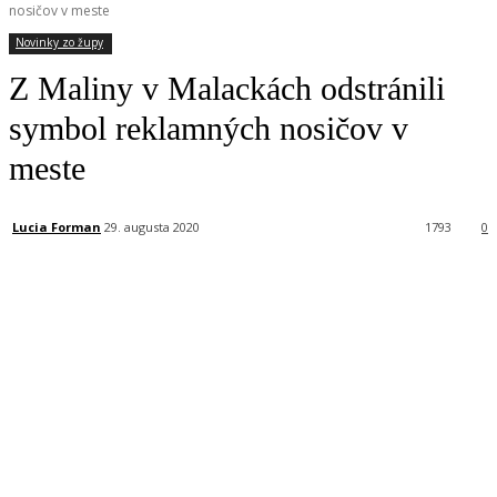
nosičov v meste
Novinky zo župy
Z Maliny v Malackách odstránili
symbol reklamných nosičov v
meste
Lucia Forman
29. augusta 2020
1793
0
Facebook
X
Linkedin
Tumblr