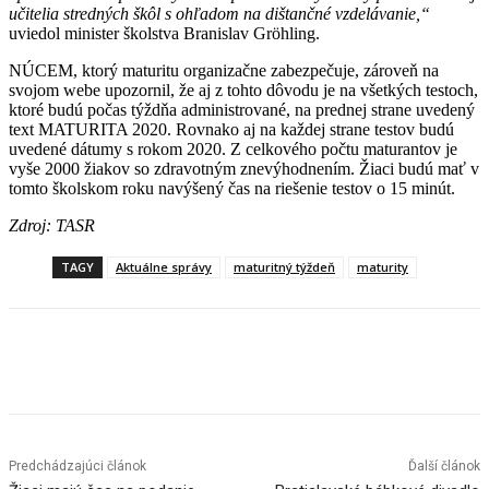
učitelia stredných škôl s ohľadom na dištančné vzdelávanie,“
uviedol minister školstva Branislav Gröhling.
NÚCEM, ktorý maturitu organizačne zabezpečuje, zároveň na
svojom webe upozornil, že aj z tohto dôvodu je na všetkých testoch,
ktoré budú počas týždňa administrované, na prednej strane uvedený
text MATURITA 2020. Rovnako aj na každej strane testov budú
uvedené dátumy s rokom 2020. Z celkového počtu maturantov je
vyše 2000 žiakov so zdravotným znevýhodnením. Žiaci budú mať v
tomto školskom roku navýšený čas na riešenie testov o 15 minút.
Zdroj: TASR
TAGY
Aktuálne správy
maturitný týždeň
maturity
Facebook
X
Linkedin
Tumblr
Predchádzajúci článok
Ďalší článok