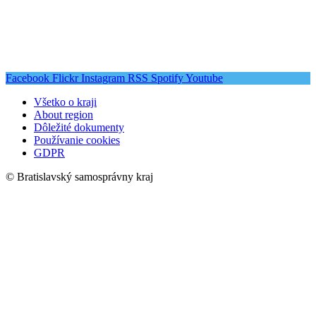
Facebook
Flickr
Instagram
RSS
Spotify
Youtube
Všetko o kraji
About region
Dôležité dokumenty
Používanie cookies
GDPR
© Bratislavský samosprávny kraj