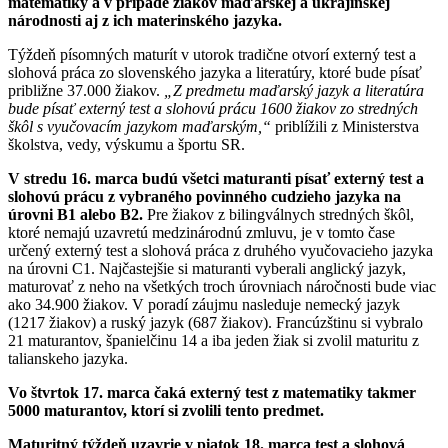
matematiky a v prípade žiakov maďarskej a ukrajinskej
národnosti aj z ich materinského jazyka.
Týždeň písomných maturít v utorok tradične otvorí externý test a
slohová práca zo slovenského jazyka a literatúry, ktoré bude písať
približne 37.000 žiakov.
„Z predmetu maďarský jazyk a literatúra
bude písať externý test a slohovú prácu 1600 žiakov zo stredných
škôl s vyučovacím jazykom maďarským,“
priblížili z Ministerstva
školstva, vedy, výskumu a športu SR.
V stredu 16. marca budú všetci maturanti písať externý test a
slohovú prácu z vybraného povinného cudzieho jazyka na
úrovni B1 alebo B2.
Pre žiakov z bilingválnych stredných škôl,
ktoré nemajú uzavretú medzinárodnú zmluvu, je v tomto čase
určený externý test a slohová práca z druhého vyučovacieho jazyka
na úrovni C1. Najčastejšie si maturanti vyberali anglický jazyk,
maturovať z neho na všetkých troch úrovniach náročnosti bude viac
ako 34.900 žiakov. V poradí záujmu nasleduje nemecký jazyk
(1217 žiakov) a ruský jazyk (687 žiakov). Francúzštinu si vybralo
21 maturantov, španielčinu 14 a iba jeden žiak si zvolil maturitu z
talianskeho jazyka.
Vo štvrtok 17. marca čaká externý test z matematiky takmer
5000 maturantov, ktorí si zvolili tento predmet.
Maturitný týždeň uzavrie v piatok 18. marca test a slohová