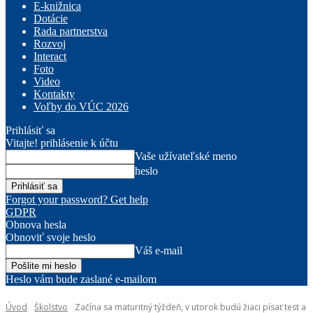
E-knižnica
Dotácie
Rada partnerstva
Rozvoj
Interact
Foto
Video
Kontakty
Voľby do VÚC 2026
Prihlásiť sa
Vitajte! prihlásenie k účtu
Vaše užívateľské meno
heslo
Forgot your password? Get help
GDPR
Obnova hesla
Obnoviť svoje heslo
Váš e-mail
Heslo vám bude zaslané e-mailom
Úvod
Školstvo
Začína sa maturitný týždeň, v utorok budú žiaci písať test a