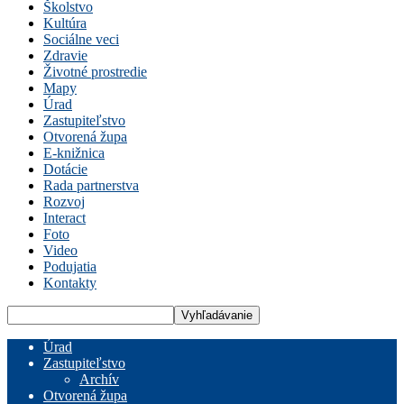
Školstvo
Kultúra
Sociálne veci
Zdravie
Životné prostredie
Mapy
Úrad
Zastupiteľstvo
Otvorená župa
E-knižnica
Dotácie
Rada partnerstva
Rozvoj
Interact
Foto
Video
Podujatia
Kontakty
Úrad
Zastupiteľstvo
Archív
Otvorená župa