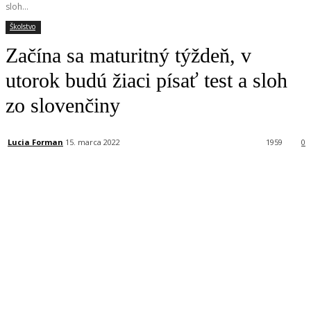
sloh...
Školstvo
Začína sa maturitný týždeň, v
utorok budú žiaci písať test a sloh
zo slovenčiny
Lucia Forman
15. marca 2022
1959
0
Facebook
X
Linkedin
Tumblr