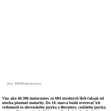
Zdroj: BSK/Monika Kováčova
Viac ako 40.300 maturantov zo 684 stredných škôl čakajú od
utorka písomné maturity. Do 18. marca budú overovať ich
vedomosti zo slovenského jazyka a literatúry, cudzieho jazyka,