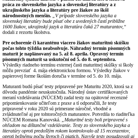
práca zo slovenského jazyka a slovenskej literatúry a z
ukrajinského jazyka a literatúry pre žiakov zo škôl
národnostných menšín.
„V prípade slovenského jazyka a
slovenskej literatúry bude písať obe z uvedených častí približne
1600 žiakov, ukrajinský jazyk a literatúra čaká 27 maturantov,“
dodali z rezortu školstva.
Pre ochorenie či karanténu viacero žiakov maturitnú skúšku
počas tohto týždňa neabsolvuje. Náhradný termín písomných
maturít je naplánovaný na 5. až 8. apríla. Opravný termín
písomných maturít sa uskutoční od 5. do 8. septembra.
Výsledky riadneho termínu externej časti maturitnej skúšky si školy
môžu prevziať 4. mája elektronickou formou. Výsledky žiakov v
papierovej forme školám doručia v termíne od 5. do 10. mája.
Maturanti budú písať testy pripravené pre Maturitu 2020, ktorá sa z
dôvodu pandémie neuskutočnila. Národný ústav certifikovaných
meraní vzdelávania (NÚCEM) zadal testy na opätovné recenzné
pripomienkovanie učiteľom z praxe a tí odporučili, že testy
pripravené v roku 2020 sú primerane náročné, vhodné a
zvládnuteľné aj pre tohtoročných maturantov. Potvrdila to riaditeľka
NÚCEM Romana Kanovská.
„Maturitné testy boli pripravené s
ohľadom na dištančné vzdelávanie. Testy zo slovenského jazyka a
literatúry oproti predošlým rokom kontrolovalo až 15 recenzentov,
oproti bežnému počtu štyroch či piatich. Navyše testy posudzovali aj