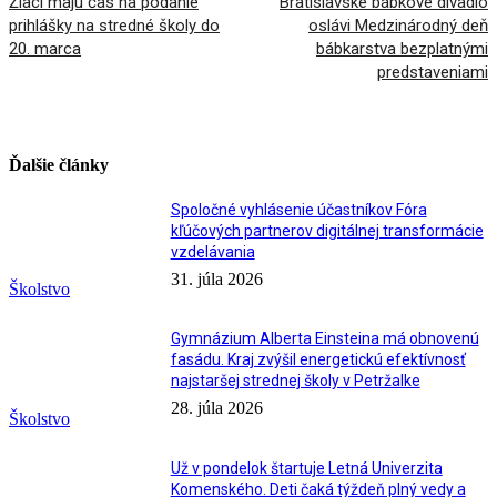
Žiaci majú čas na podanie
Bratislavské bábkové divadlo
prihlášky na stredné školy do
oslávi Medzinárodný deň
20. marca
bábkarstva bezplatnými
predstaveniami
Ďalšie články
Spoločné vyhlásenie účastníkov Fóra
kľúčových partnerov digitálnej transformácie
vzdelávania
31. júla 2026
Školstvo
Gymnázium Alberta Einsteina má obnovenú
fasádu. Kraj zvýšil energetickú efektívnosť
najstaršej strednej školy v Petržalke
28. júla 2026
Školstvo
Už v pondelok štartuje Letná Univerzita
Komenského. Deti čaká týždeň plný vedy a