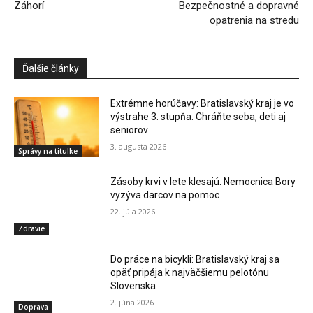
Záhorí
Bezpečnostné a dopravné
opatrenia na stredu
Ďalšie články
Extrémne horúčavy: Bratislavský kraj je vo
výstrahe 3. stupňa. Chráňte seba, deti aj
seniorov
3. augusta 2026
Správy na titulke
Zásoby krvi v lete klesajú. Nemocnica Bory
vyzýva darcov na pomoc
22. júla 2026
Zdravie
Do práce na bicykli: Bratislavský kraj sa
opäť pripája k najväčšiemu pelotónu
Slovenska
2. júna 2026
Doprava