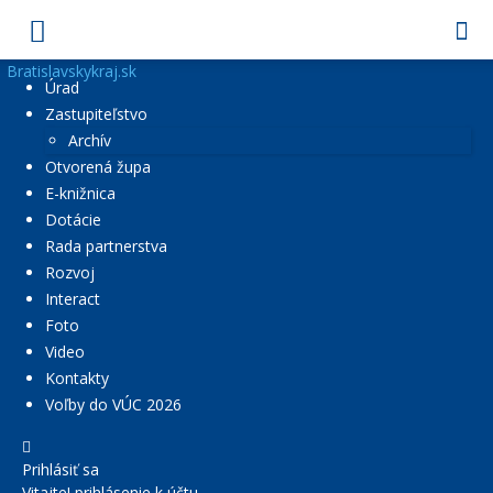
Bratislavskykraj.sk
Úrad
Zastupiteľstvo
Archív
Otvorená župa
E-knižnica
Dotácie
Rada partnerstva
Rozvoj
Interact
Foto
Video
Kontakty
Voľby do VÚC 2026
Prihlásiť sa
Vitajte! prihlásenie k účtu