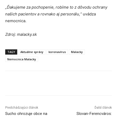
„Ďakujeme za pochopenie, robíme to z dôvodu ochrany
našich pacientov a rovnako aj personálu,“
uvádza
nemocnica.
Zdroj: malacky.sk
TAGY
Aktuálne správy
koronavírus
Malacky
Nemocnica Malacky
Facebook
X
Linkedin
Tumblr
Predchádzajúci článok
Ďalší článok
Sucho ohrozuje obce na
Slovan-Ferencváros: