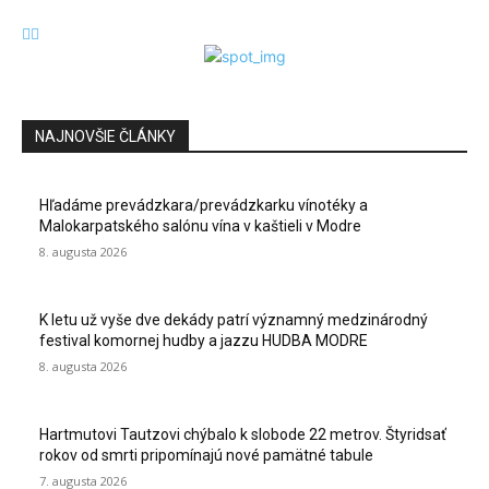
NAJNOVŠIE ČLÁNKY
Hľadáme prevádzkara/prevádzkarku vínotéky a
Malokarpatského salónu vína v kaštieli v Modre
8. augusta 2026
K letu už vyše dve dekády patrí významný medzinárodný
festival komornej hudby a jazzu HUDBA MODRE
8. augusta 2026
Hartmutovi Tautzovi chýbalo k slobode 22 metrov. Štyridsať
rokov od smrti pripomínajú nové pamätné tabule
7. augusta 2026