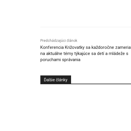
Facebook
X
Linkedin
Predchádzajúci článok
Konferencia Križovatky sa každoročne zameria
na aktuálne témy týkajúce sa detí a mládeže s
poruchami správania
Ďalšie články