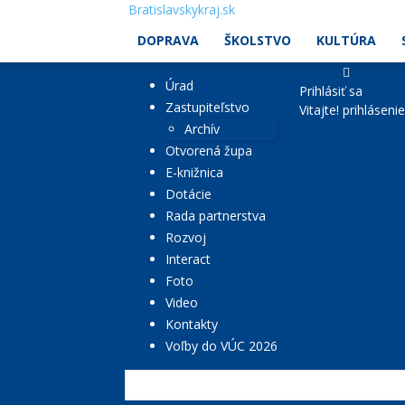
Bratislavskykraj.sk
DOPRAVA
ŠKOLSTVO
KULTÚRA
Úrad
Prihlásiť sa
Zastupiteľstvo
Vitajte! prihláseni
Archív
Otvorená župa
E-knižnica
Dotácie
Rada partnerstva
Rozvoj
Interact
Foto
Video
Kontakty
Voľby do VÚC 2026