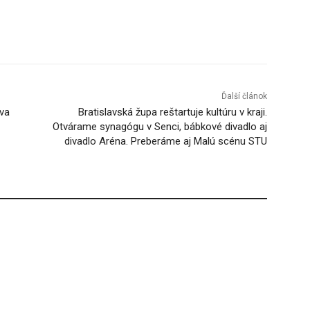
Tumblr
Ďalší článok
va
Bratislavská župa reštartuje kultúru v kraji.
Otvárame synagógu v Senci, bábkové divadlo aj
divadlo Aréna. Preberáme aj Malú scénu STU