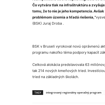
Čo vytvára tlak na infraštruktúru a zvyšuje
tomu, že to nie je jeho kompetencia. Avšak
problémom územia a hľadá riešenia,“
vysve
(BSK) Juraj Droba .
BSK v Bruseli vyrokoval novú oprávnenú ak
programu nakoľko téma podpory kapacít zák
Celková alokácia predstavovala 63 miliónov
tak 214 nových kmeňových tried. Investício
tried na základných školách.
TAGY
integrovaný regionálny operačný program