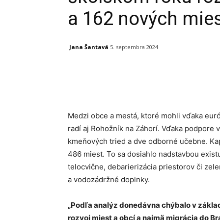
a 162 nových mie
Jana Šantavá
5. septembra 2024
Facebook
X
Linkedin
Medzi obce a mestá, ktoré mohli vďaka euró
radí aj Rohožník na Záhorí. Vďaka podpore v
kmeňových tried a dve odborné učebne. Kapa
486 miest. To sa dosiahlo nadstavbou existu
telocvične, debarierizácia priestorov či ze
a vodozádržné doplnky.
„Podľa analýz donedávna chýbalo v zákla
rozvoj miest a obcí a najmä migrácia do Br