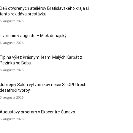
Deň otvorených ateliérov Bratislavského kraja si
tento rok dáva prestávku
6. augusta 2026
Tvorenie v auguste – Mlok dunajský
6. augusta 2026
Tip na výlet: Krásnymi lesmi Malých Karpát z
Pezinka na Babu
6. augusta 2026
Jubilejný Salón výtvarníkov nesie STOPU troch
desaťročí tvorby
5. augusta 2026
Augustový program v Ekocentre Čunovo
5. augusta 2026