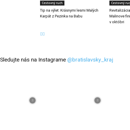
Cestovný ruch
Cestovný ru
Tip na výlet: Krásnymi lesmi Malých
Revitalizáci
Karpát z Pezinka na Babu
Malinove fini
v októbri
Sledujte nás na Instagrame
@bratislavsky_kraj