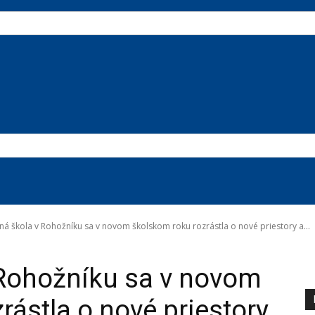
ná škola v Rohožníku sa v novom školskom roku rozrástla o nové priestory a...
ulke
 Rohožníku sa v novom
rástla o nové priestory