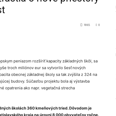
st
1865
0
Tumblr
pskym peniazom rozšíriť kapacity základných škôl, sa
yše troch miliónov eur sa vytvorilo šesť
nových
cita obecnej základnej školy sa tak zvýšila z 324 na
júcej budovy. Súčasťou projektu bola aj výstavba
lené opatrenia ako napr. vegetačná strecha
dných školách 360 kmeňových tried. Dôvodom je
atislavského kraja na úrovni 8 000 obyvateľov ročne.