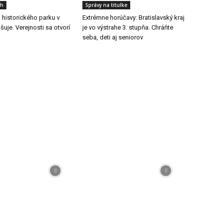
ch
Správy na titulke
a historického parku v
Extrémne horúčavy: Bratislavský kraj
šuje. Verejnosti sa otvorí
je vo výstrahe 3. stupňa. Chráňte
seba, deti aj seniorov