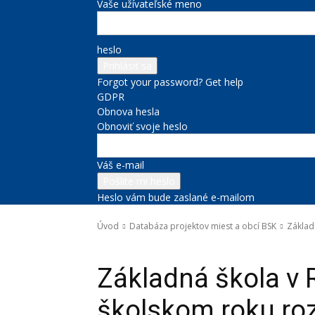
Vaše užívateľské meno
heslo
Forgot your password? Get help
GDPR
Obnova hesla
Obnoviť svoje heslo
Váš e-mail
Heslo vám bude zaslané e-mailom
Úvod
Databáza projektov miest a obcí BSK
Základ
Databáza projektov miest a obcí BSK
Školstvo
Správy na tit
Základná škola v
školskom roku roz