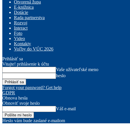
Otvorená župa
E-knižnica
Dotácie
Rada partnerstva
Rozvoj
Interact
Foto
Video
Kontakty
Voľby do VÚC 2026
Prihlásiť sa
Vitajte! prihlásenie k účtu
Vaše užívateľské meno
heslo
Forgot your password? Get help
GDPR
Obnova hesla
Obnoviť svoje heslo
Váš e-mail
Heslo vám bude zaslané e-mailom