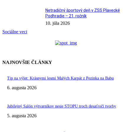
Netradičný športový deň v ZSS Plavecké
Podhradie – 21. ročník
10. júla 2026
Sociálne veci
NAJNOVŠIE ČLÁNKY
Tip na výlet: Krásnymi lesmi Malých Karpát z Pezinka na Babu
6. augusta 2026
Jubilejný Salón výtvarníkov nesie STOPU troch desaťročí tvorby
5. augusta 2026