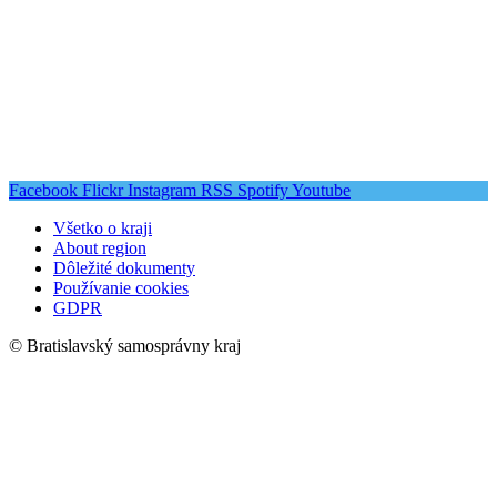
Facebook
Flickr
Instagram
RSS
Spotify
Youtube
Všetko o kraji
About region
Dôležité dokumenty
Používanie cookies
GDPR
© Bratislavský samosprávny kraj