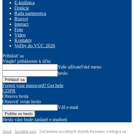
E-knižnica
Dotácie
Rada partnerstva
Rozvoj
Interact
Foto
Video
Kontakty
Voľby do VÚC 2026
Prihlásiť sa
Vitajte! prihlásenie k účtu
Vaše užívateľské meno
heslo
Forgot your password? Get help
GDPR
Obnova hesla
Obnoviť svoje heslo
Váš e-mail
Heslo vám bude zaslané e-mailom
Úvod
Sociálne veci
Zariadenia sociálnych služieb Rozsutec a Integra sa