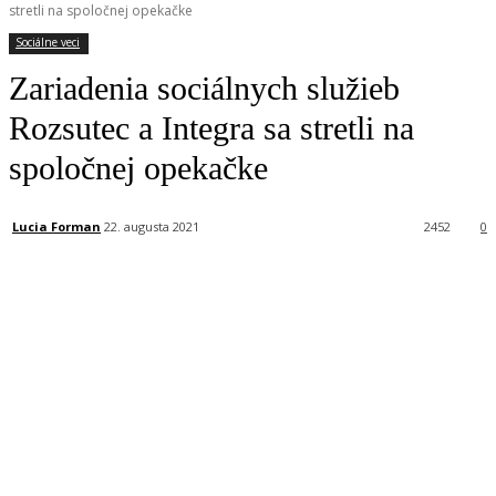
stretli na spoločnej opekačke
Sociálne veci
Zariadenia sociálnych služieb
Rozsutec a Integra sa stretli na
spoločnej opekačke
Lucia Forman
22. augusta 2021
2452
0
Facebook
X
Linkedin
Tumblr