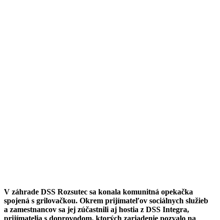
V záhrade DSS Rozsutec sa konala komunitná opekačka
spojená s grilovačkou. Okrem prijímateľov sociálnych služieb
a zamestnancov sa jej zúčastnili aj hostia z DSS Integra,
prijímatelia s doprovodom, ktorých zariadenie pozvalo na