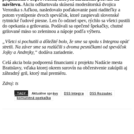
návštevu.
Akciu odštartovala skúsená moderátorská dvojica
Veronika s Aďkou, nasledovalo poďakovanie pani riaditeľky a
potom vystúpenie dvoch speváčok, ktoré zaspievali slovenské
rytmické ľudové piesne. Len čo odznel spev, rýchlo sa všetci pustili
do opekania a grilovania. Podávali sa opečené špekačky, chutné
grilované mäso so zeleninou a nápoje podľa výberu.
„Všetci si pochutili a dôležité bolo, že sme sa spolu s Integrou opäť
stretli. Na záver sme sa rozlúčili s dvoma pesničkami od speváčok
Jojky a Andrejky,“
dodáva zariadenie.
Celá akcia bola podporená financiami z projektu Nadácie mesta
Bratislavy, vďaka ktorej okrem surovín na občerstvenie zakúpili aj
záhradný gril, ktorý mal premiéru.
Zdroj: ts
TAGY
Aktuálne správy
DSS Integra
DSS Rozsutec
komunitná opekačka
Facebook
X
Linkedin
Tumblr