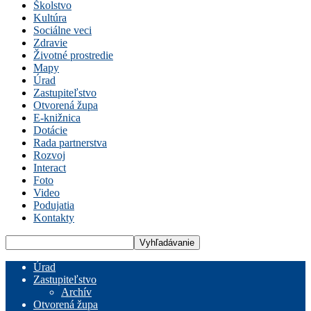
Školstvo
Kultúra
Sociálne veci
Zdravie
Životné prostredie
Mapy
Úrad
Zastupiteľstvo
Otvorená župa
E-knižnica
Dotácie
Rada partnerstva
Rozvoj
Interact
Foto
Video
Podujatia
Kontakty
Úrad
Zastupiteľstvo
Archív
Otvorená župa