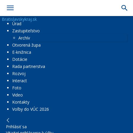
Bratislavskykraj.sk
Úrad
Zastupiteľstvo
Archív
Otvorená župa
E-knižnica
Dotácie
Rada partnerstva
Rozvoj
Interact
Foto
Video
Kontakty
Voľby do VÚC 2026
Prihlásiť sa
Vitajte! prihlásenie k účtu