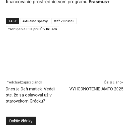
financovanie prostredníctvom programu
Erasmus+
TAGY
Aktuálne správy
stáž v Bruseli
zastúpenie BSK pri EÚ v Bruseli
Facebook
X
Linkedin
Tumblr
Predchádzajúci článok
Ďalší článok
Dnes je Deň matiek. Vedeli
VYHODNOTENIE AMFO 2025
ste, že sa oslavoval už v
starovekom Grécku?
Ďalšie články