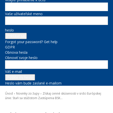
Vaše užívateľské meno
heslo
Forgot your password? Get help
GDPR
Obnova hesla
Obnoviť svoje heslo
Váš e-mail
Heslo vám bude zaslané e-mailom
Úvod
Novinky zo župy
Získaj cenné skúsenosti v srdci Európskej
únie: Staň sa stážistom Zastúpenia BSK...
Novinky zo župy
Správy na titulke
Zastúpenie BSK pri EÚ v Bruseli