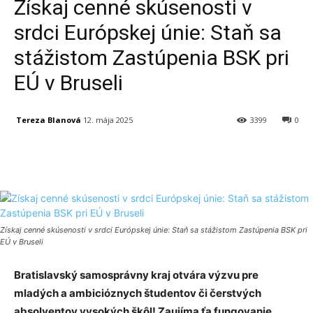
Získaj cenné skúsenosti v
srdci Európskej únie: Staň sa
stážistom Zastúpenia BSK pri
EÚ v Bruseli
Tereza Blanová
12. mája 2025
3399
0
Facebook
X
Linkedin
Tumblr
Získaj cenné skúsenosti v srdci Európskej únie: Staň sa stážistom Zastúpenia BSK pri
EÚ v Bruseli
Bratislavský samosprávny kraj otvára výzvu pre
mladých a ambicióznych študentov či čerstvých
absolventov vysokých škôl! Zaujíma ťa fungovanie