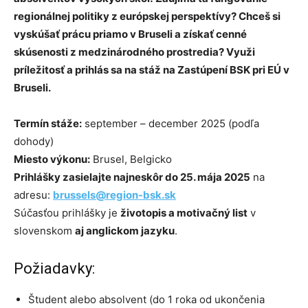
regionálnej politiky z európskej perspektívy? Chceš si
vyskúšať prácu priamo v Bruseli a získať cenné
skúsenosti z medzinárodného prostredia? Využi
príležitosť a prihlás sa na stáž na Zastúpení BSK pri EÚ v
Bruseli.
Termín stáže:
september – december 2025 (podľa
dohody)
Miesto výkonu:
Brusel, Belgicko
Prihlášky zasielajte najneskôr do 25. mája 2025
na
adresu:
brussels@region-bsk.sk
Súčasťou prihlášky je
životopis a motivačný list
v
slovenskom
aj anglickom jazyku
.
Požiadavky:
Študent alebo absolvent (do 1 roka od ukončenia