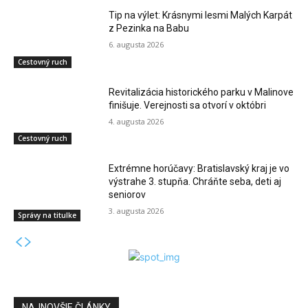
Tip na výlet: Krásnymi lesmi Malých Karpát
z Pezinka na Babu
6. augusta 2026
Cestovný ruch
Revitalizácia historického parku v Malinove
finišuje. Verejnosti sa otvorí v októbri
4. augusta 2026
Cestovný ruch
Extrémne horúčavy: Bratislavský kraj je vo
výstrahe 3. stupňa. Chráňte seba, deti aj
seniorov
3. augusta 2026
Správy na titulke
NAJNOVŠIE ČLÁNKY