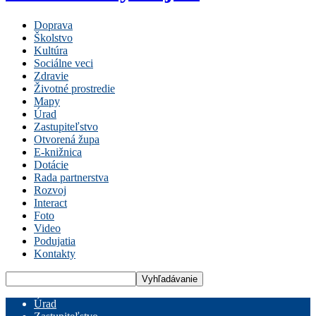
Doprava
Školstvo
Kultúra
Sociálne veci
Zdravie
Životné prostredie
Mapy
Úrad
Zastupiteľstvo
Otvorená župa
E-knižnica
Dotácie
Rada partnerstva
Rozvoj
Interact
Foto
Video
Podujatia
Kontakty
Úrad