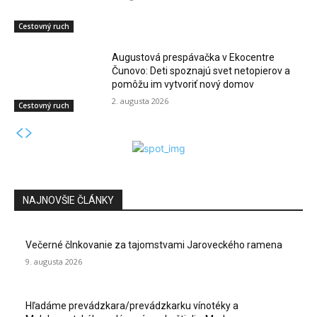
Cestovný ruch
Augustová prespávačka v Ekocentre
Čunovo: Deti spoznajú svet netopierov a
pomôžu im vytvoriť nový domov
2. augusta 2026
Cestovný ruch
NAJNOVŠIE ČLÁNKY
Večerné člnkovanie za tajomstvami Jaroveckého ramena
9. augusta 2026
Hľadáme prevádzkara/prevádzkarku vínotéky a