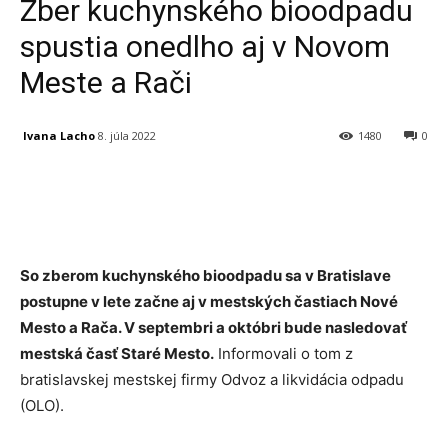
Zber kuchynského bioodpadu
spustia onedlho aj v Novom
Meste a Rači
Ivana Lacho
8. júla 2022
1480
0
Facebook
X
Linkedin
Tumblr
So zberom kuchynského bioodpadu sa v Bratislave
postupne v lete začne aj v mestských častiach Nové
Mesto a Rača. V septembri a októbri bude nasledovať
mestská časť Staré Mesto.
Informovali o tom z
bratislavskej mestskej firmy Odvoz a likvidácia odpadu
(OLO).