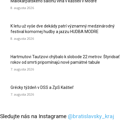
Malokarpatského salónu vína v kaštieli v Modre
8. augusta 2026
K letu už vyše dve dekády patrí významný medzinárodný
festival komornej hudby a jazzu HUDBA MODRE
8. augusta 2026
Hartmutovi Tautzovi chýbalo k slobode 22 metrov. Štyridsať
rokov od smrti pripomínajú nové pamätné tabule
7. augusta 2026
Grécky týždeň v DSS a ZpS Kaštieľ
7. augusta 2026
Sledujte nás na Instagrame
@bratislavsky_kraj