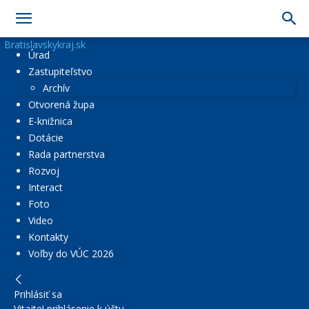
Bratislavskykraj.sk
Úrad
Zastupiteľstvo
Archív
Otvorená župa
E-knižnica
Dotácie
Rada partnerstva
Rozvoj
Interact
Foto
Video
Kontakty
Voľby do VÚC 2026
Prihlásiť sa
Vitajte! prihlásenie k účtu