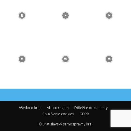
Facebook
Flickr
Instagram
RSS
Spotify
Youtube
Všetko o kraji
About region
Dôležité dokumenty
Používanie cookies
GDPR
© Bratislavský samosprávny kraj