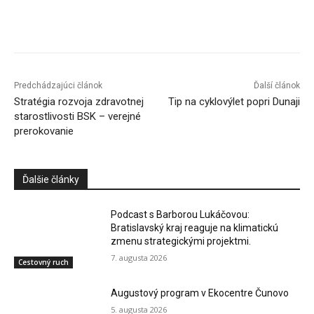
Facebook
X
Linkedin
Tumblr
Predchádzajúci článok
Ďalší článok
Stratégia rozvoja zdravotnej
Tip na cyklovýlet popri Dunaji
starostlivosti BSK – verejné
prerokovanie
Ďalšie články
Podcast s Barborou Lukáčovou:
Bratislavský kraj reaguje na klimatickú
zmenu strategickými projektmi.
7. augusta 2026
Cestovný ruch
Augustový program v Ekocentre Čunovo
5. augusta 2026