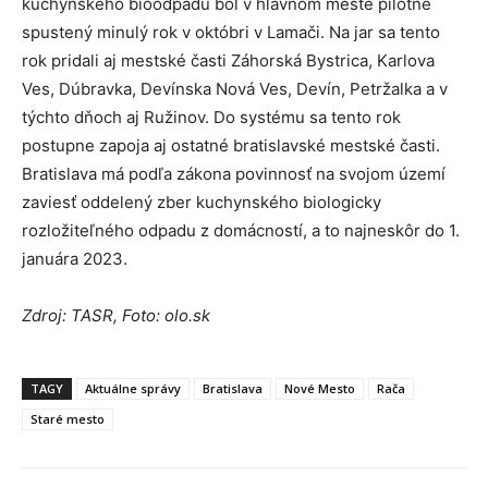
kuchynského bioodpadu bol v hlavnom meste pilotne
spustený minulý rok v októbri v Lamači. Na jar sa tento
rok pridali aj mestské časti Záhorská Bystrica, Karlova
Ves, Dúbravka, Devínska Nová Ves, Devín, Petržalka a v
týchto dňoch aj Ružinov. Do systému sa tento rok
postupne zapoja aj ostatné bratislavské mestské časti.
Bratislava má podľa zákona povinnosť na svojom území
zaviesť oddelený zber kuchynského biologicky
rozložiteľného odpadu z domácností, a to najneskôr do 1.
januára 2023.
Zdroj: TASR, Foto: olo.sk
TAGY
Aktuálne správy
Bratislava
Nové Mesto
Rača
Staré mesto