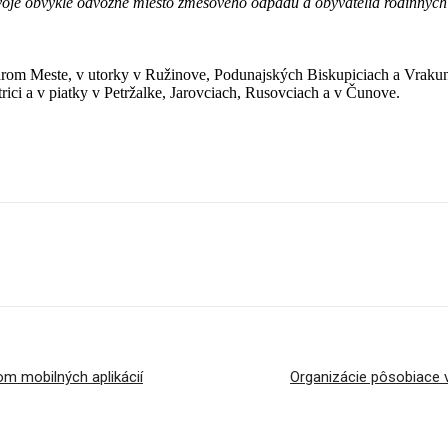
svoje obvyklé odvozné miesto zmesového odpadu a obyvatelia rodinnýc
om Meste, v utorky v Ružinove, Podunajských Biskupiciach a Vrakuni
ici a v piatky v Petržalke, Jarovciach, Rusovciach a v Čunove.
m mobilných aplikácií
Organizácie pôsobiace v