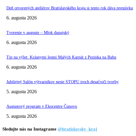
Deň otvorených ateliérov Bratislavského kraja si tento rok dáva prestávku
6. augusta 2026
Tvorenie v auguste – Mlok dunajský
6. augusta 2026
Tip na výlet: Krásnymi lesmi Malých Karpát z Pezinka na Babu
6. augusta 2026
Jubilejný Salón výtvarníkov nesie STOPU troch desaťročí tvorby
5. augusta 2026
Augustový program v Ekocentre Čunovo
5. augusta 2026
Sledujte nás na Instagrame
@bratislavsky_kraj