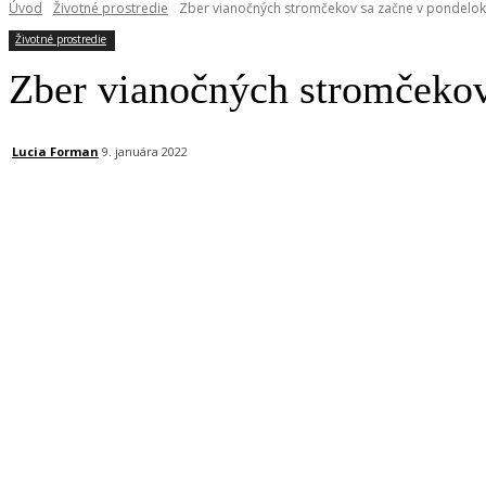
Úvod
Životné prostredie
Zber vianočných stromčekov sa začne v pondelok
Životné prostredie
Zber vianočných stromčekov 
Lucia Forman
9. januára 2022
Facebook
X
Linkedin
Tumblr