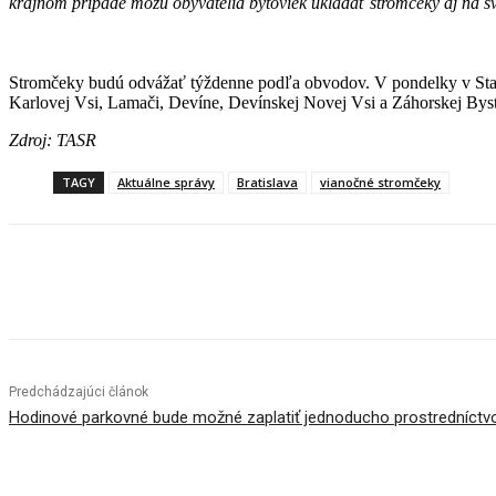
krajnom prípade môžu obyvatelia bytoviek ukladať stromčeky aj na 
Stromčeky budú odvážať týždenne podľa obvodov. V pondelky v Star
Karlovej Vsi, Lamači, Devíne, Devínskej Novej Vsi a Záhorskej Bystr
Zdroj: TASR
TAGY
Aktuálne správy
Bratislava
vianočné stromčeky
Facebook
X
Linkedin
Tumblr
Predchádzajúci článok
Hodinové parkovné bude možné zaplatiť jednoducho prostredníctvo