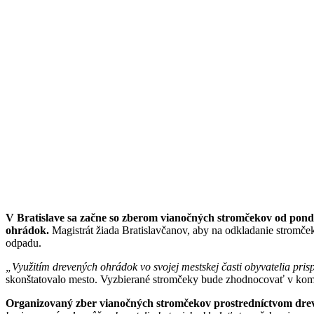
V Bratislave sa začne so zberom vianočných stromčekov od pondelk
ohrádok.
Magistrát žiada Bratislavčanov, aby na odkladanie stromče
odpadu.
„Využitím drevených ohrádok vo svojej mestskej časti obyvatelia prisp
skonštatovalo mesto. Vyzbierané stromčeky bude zhodnocovať v kompos
Organizovaný zber vianočných stromčekov prostredníctvom dreve