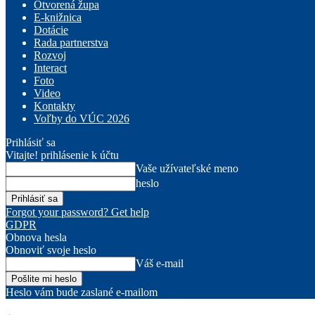
Otvorená župa
E-knižnica
Dotácie
Rada partnerstva
Rozvoj
Interact
Foto
Video
Kontakty
Voľby do VÚC 2026
Prihlásiť sa
Vitajte! prihlásenie k účtu
Vaše užívateľské meno
heslo
Forgot your password? Get help
GDPR
Obnova hesla
Obnoviť svoje heslo
Váš e-mail
Heslo vám bude zaslané e-mailom