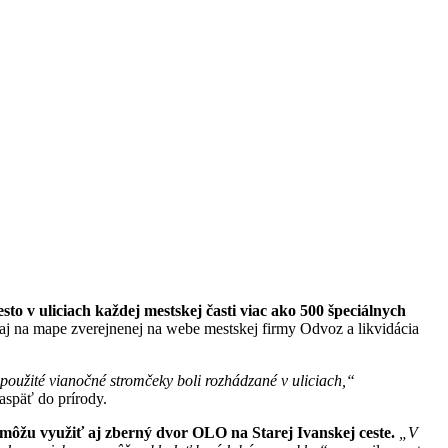
to v uliciach každej mestskej časti viac ako 500 špeciálnych
aj na mape zverejnenej na webe mestskej firmy Odvoz a likvidácia
e použité vianočné stromčeky boli rozhádzané v uliciach,“
aspäť do prírody.
môžu využiť aj zberný dvor OLO na Starej Ivanskej ceste.
„V