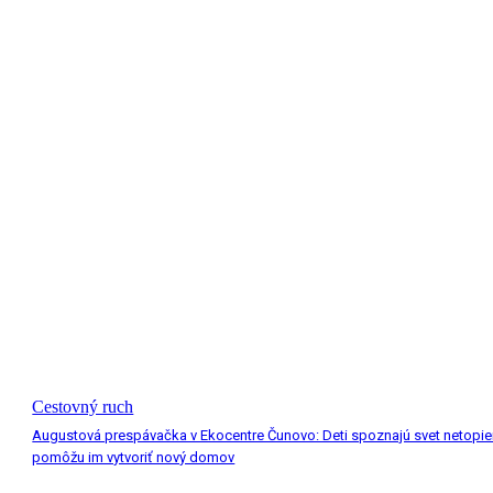
Cestovný ruch
Augustová prespávačka v Ekocentre Čunovo: Deti spoznajú svet netopie
pomôžu im vytvoriť nový domov