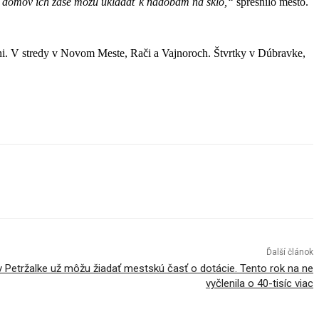
h domov ich zase môžu ukladať k nádobám na sklo,“
spresnilo mesto.
. V stredy v Novom Meste, Rači a Vajnoroch. Štvrtky v Dúbravke,
Ďalší článok
 Petržalke už môžu žiadať mestskú časť o dotácie. Tento rok na ne
vyčlenila o 40-tisíc viac