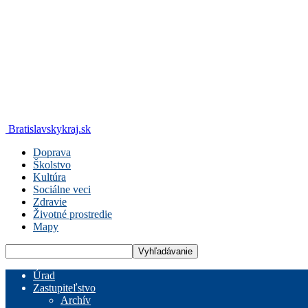
Bratislavskykraj.sk
Doprava
Školstvo
Kultúra
Sociálne veci
Zdravie
Životné prostredie
Mapy
Úrad
Zastupiteľstvo
Archív