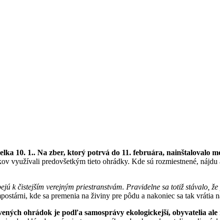
a 10. 1.. Na zber, ktorý potrvá do 11. februára, nainštalovalo mes
kov využívali predovšetkým tieto ohrádky. Kde sú rozmiestnené, nájdu 
ejú k čistejším verejným priestranstvám. Pravidelne sa totiž stávalo, ž
tárni, kde sa premenia na živiny pre pôdu a nakoniec sa tak vrátia n
ných ohrádok je podľa samosprávy ekologickejší, obyvatelia ale 