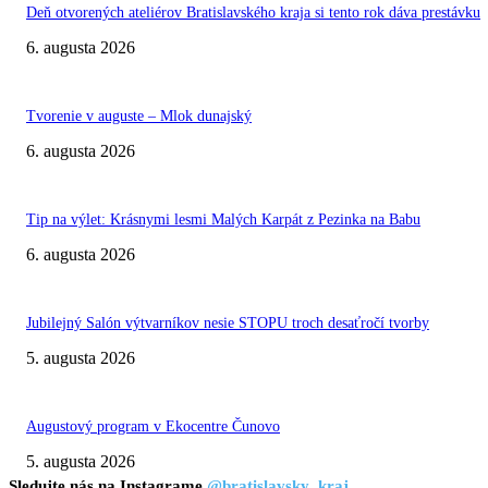
Deň otvorených ateliérov Bratislavského kraja si tento rok dáva prestávku
6. augusta 2026
Tvorenie v auguste – Mlok dunajský
6. augusta 2026
Tip na výlet: Krásnymi lesmi Malých Karpát z Pezinka na Babu
6. augusta 2026
Jubilejný Salón výtvarníkov nesie STOPU troch desaťročí tvorby
5. augusta 2026
Augustový program v Ekocentre Čunovo
5. augusta 2026
Sledujte nás na Instagrame
@bratislavsky_kraj