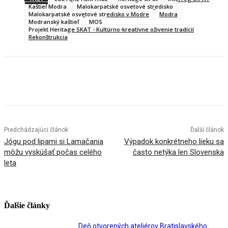
Kaštieľ Modra
Malokarpatské osvetové stredisko
Malokarpatské osvetové stredisko v Modre
Modra
Modranský kaštieľ
MOS
Projekt Heritage SKAT - Kultúrno-kreatívne oživenie tradícií
Rekonštrukcia
Facebook
X
Linkedin
Tumblr
Predchádzajúci článok
Ďalší článok
Jógu pod lipami si Lamačania
Výpadok konkrétneho lieku sa
môžu vyskúšať počas celého
často netýka len Slovenska
leta
Ďalšie články
Deň otvorených ateliérov Bratislavského