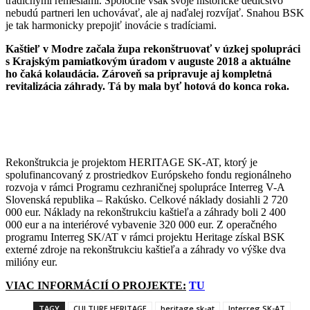
tradičnými remeslami. Spoločne však svoje historické dedičstvo
nebudú partneri len uchovávať, ale aj naďalej rozvíjať. Snahou BSK
je tak harmonicky prepojiť inovácie s tradíciami.
Kaštieľ v Modre začala župa rekonštruovať v úzkej spolupráci
s Krajským pamiatkovým úradom v auguste 2018 a aktuálne
ho čaká kolaudácia. Zároveň sa pripravuje aj kompletná
revitalizácia záhrady. Tá by mala byť hotová do konca roka.
Rekonštrukcia je projektom HERITAGE SK-AT, ktorý je
spolufinancovaný z prostriedkov Európskeho fondu regionálneho
rozvoja v rámci Programu cezhraničnej spolupráce Interreg V-A
Slovenská republika – Rakúsko. Celkové náklady dosiahli 2 720
000 eur. Náklady na rekonštrukciu kaštieľa a záhrady boli 2 400
000 eur a na interiérové vybavenie 320 000 eur. Z operačného
programu Interreg SK/AT v rámci projektu Heritage získal BSK
externé zdroje na rekonštrukciu kaštieľa a záhrady vo výške dva
milióny eur.
VIAC INFORMÁCIÍ O PROJEKTE:
TU
TAGY
CULTURE HERITAGE
heritage sk-at
Interreg SK-AT