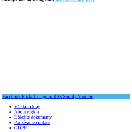
Facebook
Flickr
Instagram
RSS
Spotify
Youtube
Všetko o kraji
About region
Dôležité dokumenty
Používanie cookies
GDPR