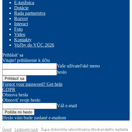
E-knižnica
Dotácie
Rada partnerstva
Rozvoj
Interact
Foto
Video
Kontakty
Voľby do VÚC 2026
Prihlásiť sa
Vitajte! prihlásenie k účtu
Vaše užívateľské meno
heslo
Forgot your password? Get help
GDPR
Obnova hesla
Obnoviť svoje heslo
Váš e-mail
Heslo vám bude zaslané e-mailom
Úvod
Cestovný ruch
Župa dokončila rekonštrukciu Modranského kaštieľa