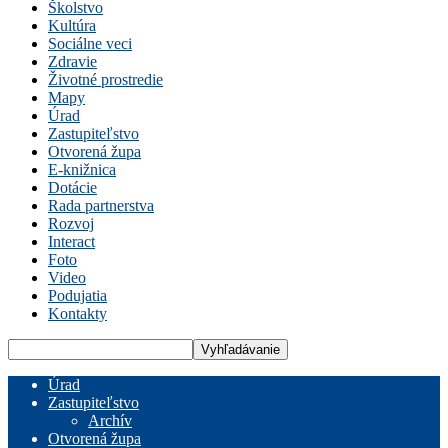
Školstvo
Kultúra
Sociálne veci
Zdravie
Životné prostredie
Mapy
Úrad
Zastupiteľstvo
Otvorená župa
E-knižnica
Dotácie
Rada partnerstva
Rozvoj
Interact
Foto
Video
Podujatia
Kontakty
Úrad
Zastupiteľstvo
Archív
Otvorená župa