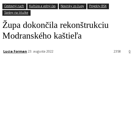
Cestovný ruch
Kultúra a voľný čas
Novinky zo župy
Projekty BSK
Správy na titulke
Župa dokončila rekonštrukciu
Modranského kaštieľa
Lucia Forman
23. augusta 2022
2358
0
Facebook
X
Linkedin
Tumblr