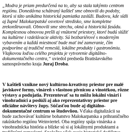
„Modra je priam predurčená na to, aby sa stala takýmto centrom
regiónu. Donedávna schátraný kaštieľ sme obnovili do podoby,
ktorú si táto unikátna historická pamiatka zaslúži. Budovu, kde sídli
aj župné Malokarpatské osvetové stredisko, sme kompletne
zrekonštruovali. Obnovili sme strechu, okná a historickú fasádu.
Komplexnou obnovou prešli aj vnútorné priestory, ktoré budú slúžiť
na kultúrne i vzdelávacie aktivity. Sú bezbariérové s moderným
vybavením a každá miestnosť bude mať iné zameranie, čím
podporíme aj tradičné remeslá, lokálne produkty i gastronómiu.
Vlajkovou loďou celého projektu je vytvorenie digitálno-
dokumentačného centra,“
uviedol predseda Bratislavského
samosprávneho kraja
Juraj Droba
.
V kaštieli vznikne nový kultúrno-kreatívny priestor pre malé
javiskové formy, vináreň s vlastnou pivnicou a vinotékou, rôzne
výstavy a podujatia. Prezentovať sa tu môžu lokálni vinári i
vinohradníci a poslúži aj ako reprezentatívny priestor pre
oficiálne návštevy župy. Súčasťou bude aj digitálno-
dokumentačné centrum so študovňou.
Vďaka digitalizácii sa
bude zachovávať kultúrne bohatstvo Malokarpatska a prihraničného
rakúskeho regiónu Weinviertel. Oba regióny spája vinárska a
vinohradnícka história a blízke sú si aj lokálnymi produktami a