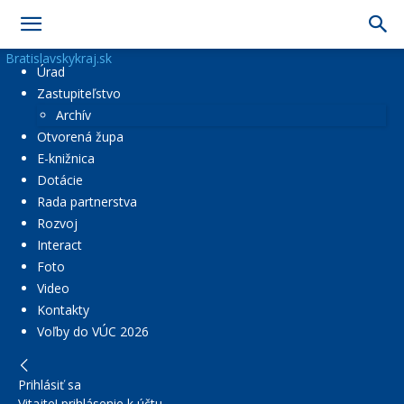
Bratislavskykraj.sk
Úrad
Zastupiteľstvo
Archív
Otvorená župa
E-knižnica
Dotácie
Rada partnerstva
Rozvoj
Interact
Foto
Video
Kontakty
Voľby do VÚC 2026
Prihlásiť sa
Vitajte! prihlásenie k účtu