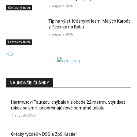
7. augusta 2026
Cestovný ruch
Tip na výlet: Krásnymi lesmi Malých Karpát
z Pezinka na Babu
6. augusta 2026
Cestovný ruch
NAJNOVŠIE ČLÁNKY
Hartmutovi Tautzovi chýbalo k slobode 22 metrov. Štyridsať
rokov od smrti pripomínajú nové pamätné tabule
7. augusta 2026
Grécky týždeň v DSS a ZpS Kaštieľ