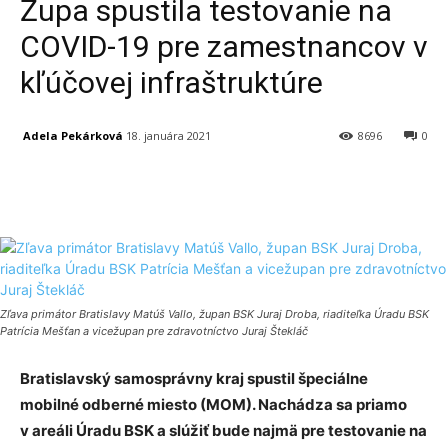
Župa spustila testovanie na
COVID-19 pre zamestnancov v
kľúčovej infraštruktúre
Adela Pekárková
18. januára 2021
8696
0
Facebook
X
Linkedin
Tumblr
Zľava primátor Bratislavy Matúš Vallo, župan BSK Juraj Droba, riaditeľka Úradu BSK
Patrícia Mešťan a vicežupan pre zdravotníctvo Juraj Štekláč
Bratislavský samosprávny kraj spustil špeciálne
mobilné odberné miesto (MOM). Nachádza sa priamo
v areáli Úradu BSK a slúžiť bude najmä pre testovanie na