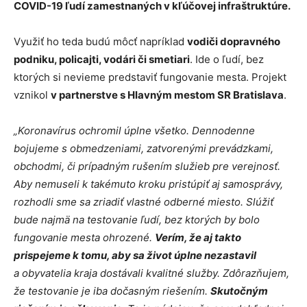
COVID-19 ľudí zamestnaných v kľúčovej infraštruktúre.
Využiť ho teda budú môcť napríklad
vodiči dopravného
podniku, policajti, vodári či smetiari
. Ide o ľudí, bez
ktorých si nevieme predstaviť fungovanie mesta. Projekt
vznikol
v partnerstve s Hlavným mestom SR Bratislava
.
„Koronavírus ochromil úplne všetko. Dennodenne
bojujeme s obmedzeniami, zatvorenými prevádzkami,
obchodmi, či prípadným rušením služieb pre verejnosť.
Aby nemuseli k takémuto kroku pristúpiť aj samosprávy,
rozhodli sme sa zriadiť vlastné odberné miesto. Slúžiť
bude najmä na testovanie ľudí, bez ktorých by bolo
fungovanie mesta ohrozené.
Verím, že aj takto
prispejeme k tomu, aby sa život úplne nezastavil
a obyvatelia kraja dostávali kvalitné služby. Zdôrazňujem,
že testovanie je iba dočasným riešením.
Skutočným