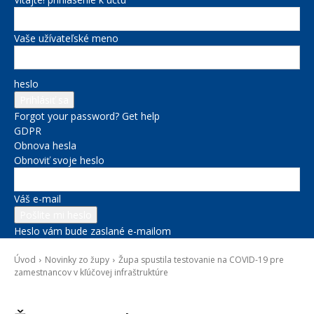
Vaše užívateľské meno
heslo
Forgot your password? Get help
GDPR
Obnova hesla
Obnoviť svoje heslo
Váš e-mail
Heslo vám bude zaslané e-mailom
Úvod
Novinky zo župy
Župa spustila testovanie na COVID-19 pre
zamestnancov v kľúčovej infraštruktúre
Novinky zo župy
Správy na titulke
Zdravie