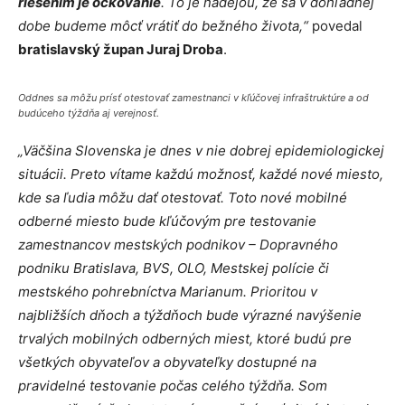
riešením je očkovanie
. To je nádejou, že sa v dohľadnej
dobe budeme môcť vrátiť do bežného života,“
povedal
bratislavský župan Juraj Droba
.
Oddnes sa môžu prísť otestovať zamestnanci v kľúčovej infraštruktúre a od
budúceho týždňa aj verejnosť.
„Väčšina Slovenska je dnes v nie dobrej epidemiologickej
situácii. Preto vítame každú možnosť, každé nové miesto,
kde sa ľudia môžu dať otestovať. Toto nové mobilné
odberné miesto bude kľúčovým pre testovanie
zamestnancov mestských podnikov – Dopravného
podniku Bratislava, BVS, OLO, Mestskej polície či
mestského pohrebníctva Marianum. Prioritou v
najbližších dňoch a týždňoch bude výrazné navýšenie
trvalých mobilných odberných miest, ktoré budú pre
všetkých obyvateľov a obyvateľky dostupné na
pravidelné testovanie počas celého týždňa. Som