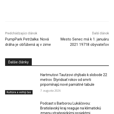
Facebook
X
Linkedin
Tumblr
Predchádzajúci článok
Ďalší článok
PumpPark Petržalka: Nová
Mesto Senec má k 1. januáru
dráha je obľúbená aj v zime
2021 19718 obyvateľov
Ďalšie články
Hartmutovi Tautzovi chýbalo k slobode 22
metrov. Štyridsať rokov od smrti
pripomínajú nové pamätné tabule
7. augusta 2026
Kultúra a voľný čas
Podcast s Barborou Lukáčovou:
Bratislavský kraj reaguje na klimatickú
zmenu strategickými projektmi.