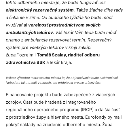
tohto odberného miesta je, že bude fungovať cez
elektronický rezervačný systém
. Takže žiadne dlhé rady
a čakanie v zime. Od budúceho týždňa ho bude môcť
využívať aj
verejnosť prostredníctvom svojich
ambulantných lekárov
. Váš lekár Vám teda bude môcť
priamo z ambulancie rezervovať termín. Rezervačný
systém pre všetkých lekárov v kraji zakúpi
župa,“
ozrejmil
Tomáš Szalay, riaditeľ odboru
zdravotníctva BSK
a lekár kraja.
Veľkou výhodou testovacieho miesta je, že objednávanie bude elektronické.
Nebudete tak mrznúť v radoch, ale prídete na presne určený čas.
Financovanie projektu bude zabezpečené z viacerých
zdrojov. Časť bude hradená z Integrovaného
regionálneho operačného programu (IROP) a ďalšia časť
z prostriedkov župy a hlavného mesta. Eurofondy by mali
pokryť náklady na zriadenie odberného miesta. Župa