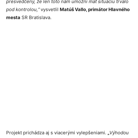
presvedčený, že len toto nám umožní mať situáciu trvalo
pod kontrolou,“
vysvetlil
Matúš Vallo, primátor Hlavného
mesta
SR Bratislava.
Projekt prichádza aj s viacerými vylepšeniami.
„
Výhodou