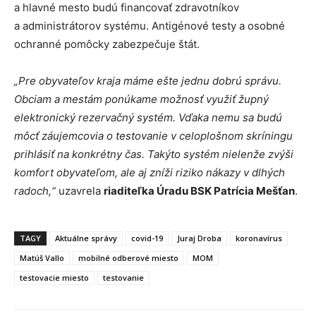
a hlavné mesto budú financovať zdravotníkov
a administrátorov systému. Antigénové testy a osobné
ochranné pomôcky zabezpečuje štát.
„Pre obyvateľov kraja máme ešte jednu dobrú správu.
Obciam a mestám ponúkame možnosť využiť župný
elektronický rezervačný systém. Vďaka nemu sa budú
môcť záujemcovia o testovanie v celoplošnom skríningu
prihlásiť na konkrétny čas. Takýto systém nielenže zvýši
komfort obyvateľom, ale aj zníži riziko nákazy v dlhých
radoch,“
uzavrela
riaditeľka Úradu BSK Patrícia Mešťan
.
TAGY
Aktuálne správy
covid-19
Juraj Droba
koronavírus
Matúš Vallo
mobilné odberové miesto
MOM
testovacie miesto
testovanie