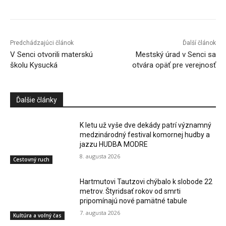
Predchádzajúci článok
Ďalší článok
V Senci otvorili materskú
Mestský úrad v Senci sa
školu Kysucká
otvára opäť pre verejnosť
Ďalšie články
K letu už vyše dve dekády patrí významný
medzinárodný festival komornej hudby a
jazzu HUDBA MODRE
8. augusta 2026
Cestovný ruch
Hartmutovi Tautzovi chýbalo k slobode 22
metrov. Štyridsať rokov od smrti
pripomínajú nové pamätné tabule
7. augusta 2026
Kultúra a voľný čas