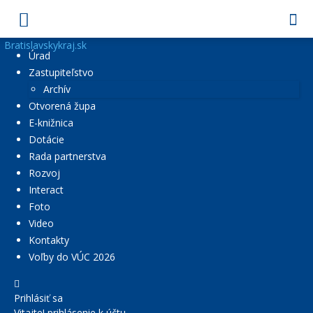
Bratislavskykraj.sk
Úrad
Zastupiteľstvo
Archív
Otvorená župa
E-knižnica
Dotácie
Rada partnerstva
Rozvoj
Interact
Foto
Video
Kontakty
Voľby do VÚC 2026
Prihlásiť sa
Vitajte! prihlásenie k účtu