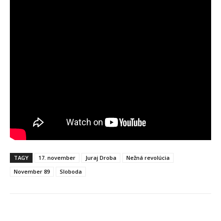
TAGY
17. november
Juraj Droba
Nežná revolúcia
November 89
Sloboda
Facebook
X
Linkedin
Tumblr