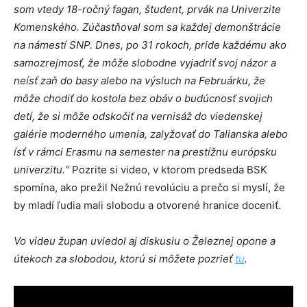
som vtedy 18-ročný fagan, študent, prvák na Univerzite
Komenského. Zúčastňoval som sa každej demonštrácie
na námestí SNP. Dnes, po 31 rokoch, pride každému ako
samozrejmosť, že môže slobodne vyjadriť svoj názor a
neísť zaň do basy alebo na výsluch na Februárku, že
môže chodiť do kostola bez obáv o budúcnosť svojich
detí, že si môže odskočiť na vernisáž do viedenskej
galérie moderného umenia, zalyžovať do Talianska alebo
ísť v rámci Erasmu na semester na prestížnu európsku
univerzitu.“
Pozrite si video, v ktorom predseda BSK
spomína, ako prežil Nežnú revolúciu a prečo si myslí, že
by mladí ľudia mali slobodu a otvorené hranice doceniť.
Vo videu župan uviedol aj diskusiu o Železnej opone a
útekoch za slobodou, ktorú si môžete pozrieť
tu
.