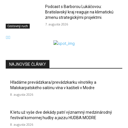
Podcast s Barborou Lukáčovou:
Bratislavský kraj reaguje na klimatickú
zmenu strategickými projektmi.
7. augusta 2026
Cestovný ruch
NAJNOVŠIE ČLÁNKY
Hľadáme prevádzkara/prevádzkarku vínotéky a
Malokarpatského salónu vína v kaštieli v Modre
8. augusta 2026
K letu už vyše dve dekády patrí významný medzinárodný
festival komornej hudby a jazzu HUDBA MODRE
8. augusta 2026