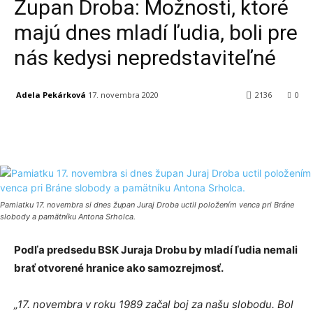
Župan Droba: Možnosti, ktoré
majú dnes mladí ľudia, boli pre
nás kedysi nepredstaviteľné
Adela Pekárková
17. novembra 2020
2136
0
Facebook
X
Linkedin
Tumblr
Pamiatku 17. novembra si dnes župan Juraj Droba uctil položením venca pri Bráne
slobody a pamätníku Antona Srholca.
Podľa predsedu BSK Juraja Drobu by mladí ľudia nemali
brať otvorené hranice ako samozrejmosť.
„17. novembra v roku 1989 začal boj za našu slobodu. Bol