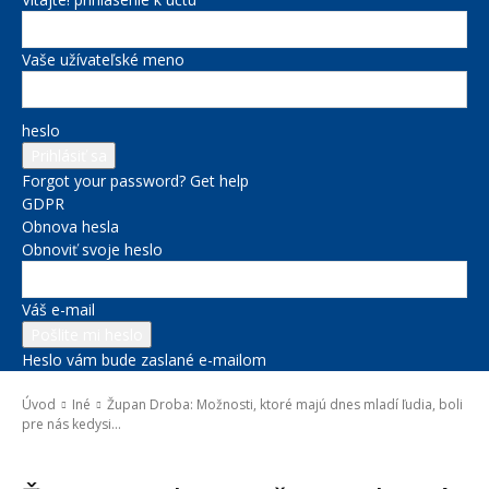
Vaše užívateľské meno
heslo
Forgot your password? Get help
GDPR
Obnova hesla
Obnoviť svoje heslo
Váš e-mail
Heslo vám bude zaslané e-mailom
Úvod
Iné
Župan Droba: Možnosti, ktoré majú dnes mladí ľudia, boli
pre nás kedysi...
Iné
Správy na titulke