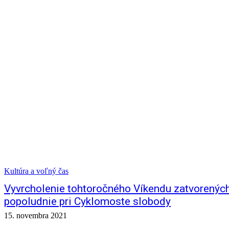
Kultúra a voľný čas
Vyvrcholenie tohtoročného Víkendu zatvorených
popoludnie pri Cyklomoste slobody
15. novembra 2021