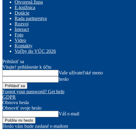
Otvorená župa
E-knižnica
Dotácie
Rada partnerstva
Rozvoj
Interact
Foto
Video
Kontakty
Voľby do VÚC 2026
Prihlásiť sa
Vitajte! prihlásenie k účtu
Vaše užívateľské meno
heslo
Forgot your password? Get help
GDPR
Obnova hesla
Obnoviť svoje heslo
Váš e-mail
Heslo vám bude zaslané e-mailom