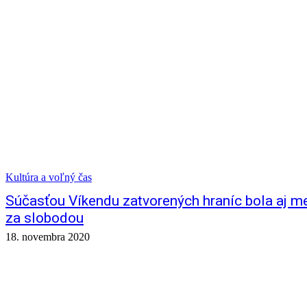
Kultúra a voľný čas
Súčasťou Víkendu zatvorených hraníc bola aj m
za slobodou
18. novembra 2020