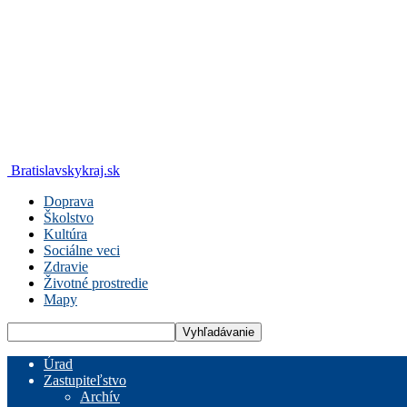
Bratislavskykraj.sk
Doprava
Školstvo
Kultúra
Sociálne veci
Zdravie
Životné prostredie
Mapy
Úrad
Zastupiteľstvo
Archív