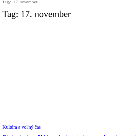
Tagy
17. november
Tag:
17. november
Kultúra a voľný čas