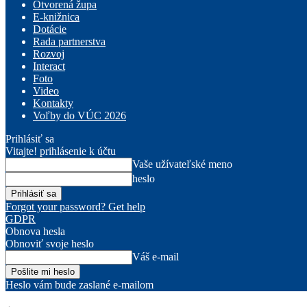
Otvorená župa
E-knižnica
Dotácie
Rada partnerstva
Rozvoj
Interact
Foto
Video
Kontakty
Voľby do VÚC 2026
Prihlásiť sa
Vitajte! prihlásenie k účtu
Vaše užívateľské meno
heslo
Forgot your password? Get help
GDPR
Obnova hesla
Obnoviť svoje heslo
Váš e-mail
Heslo vám bude zaslané e-mailom