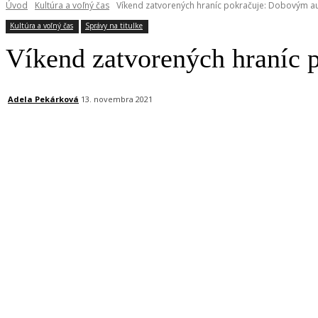
Úvod
Kultúra a voľný čas
Víkend zatvorených hraníc pokračuje: Dobovým 
Kultúra a voľný čas
Správy na titulke
Víkend zatvorených hraníc 
Adela Pekárková
13. novembra 2021
Facebook
X
Linkedin
Tumblr