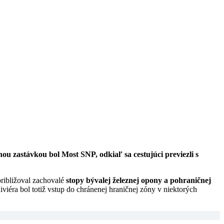
ou zastávkou bol Most SNP, odkiaľ sa cestujúci previezli s
približoval zachovalé
stopy bývalej železnej opony a pohraničnej
iéra bol totiž vstup do chránenej hraničnej zóny v niektorých