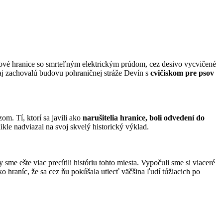
smové hranice so smrteľným elektrickým prúdom, cez desivo vycvičené
 aj zachovalú budovu pohraničnej stráže Devín s
cvičiskom pre psov
m. Tí, ktorí sa javili ako
narušitelia hranice, boli odvedení do
ikle nadviazal na svoj skvelý historický výklad.
ešte viac precítili históriu tohto miesta. Vypočuli sme si viaceré
ko hraníc, že sa cez ňu pokúšala utiecť väčšina ľudí túžiacich po