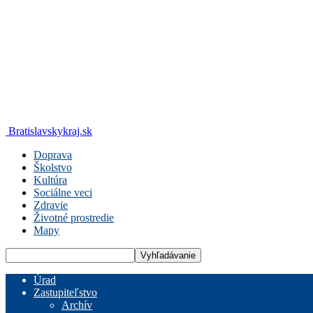
Bratislavskykraj.sk
Doprava
Školstvo
Kultúra
Sociálne veci
Zdravie
Životné prostredie
Mapy
Úrad
Zastupiteľstvo
Archív