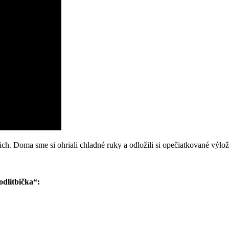
ch. Doma sme si ohriali chladné ruky a odložili si opečiatkované výlo
dlitbička“: