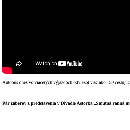
Autobus dnes vo viacerých výjazdoch odviezol viac ako 150 cestujúci
Pár záberov z predstavenia v Divadle Astorka „Smutná ranná mo