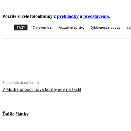
Pozrite si celé fotoalbumy z
prehliadky
a
predstavenia
.
TAGY
17. november
Aktuálne správy
Cyklomost slobody
do
Facebook
X
Linkedin
Tumblr
Predchádzajúci článok
V Modre pribudli nové kontajnery na textil
Ďalšie články