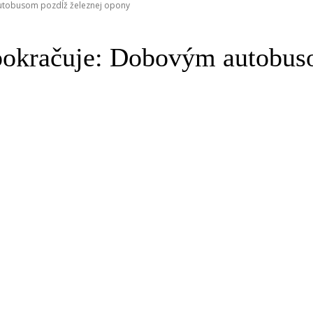
autobusom pozdĺž železnej opony
pokračuje: Dobovým autobus