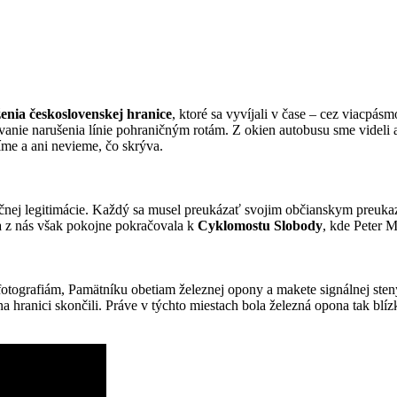
ženia československej hranice
, ktoré sa vyvíjali v čase – cez viacpá
zovanie narušenia línie pohraničným rotám. Z okien autobusu sme videli
me a ani nevieme, čo skrýva.
čnej legitimácie. Každý sa musel preukázať svojim občianskym preukazo
 z nás však pokojne pokračovala k
Cyklomostu Slobody
, kde Peter M
fiám, Pamätníku obetiam železnej opony a makete signálnej steny sme 
 na hranici skončili. Práve v týchto miestach bola železná opona tak blíz