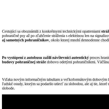
Cestujúci sa oboznámili z konkrétnymi technickými opatreniami
strá
pohraničné psy až po zľahčenie stráženia s elektrinou len na signali
aj samotných pohraničníkov
, okolo ktorej mnohí dennodenne chodí
Po vystúpení z autobusu zažili návštevníci autentický
proces hrani
budovy pohraničnej stráže
dobovo odetými pohraničníkmi. Väčšina
Vďaka novým informačným tabuliam a veľkoformátovým dobovým fotogra
ľudské osudy, ktorým sa podarilo utiecť za slobodou, ale aj tie, ktoré
slobode.