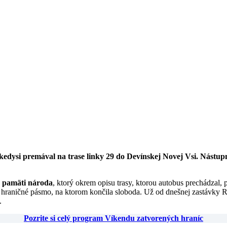
edysi premával na trase linky 29 do Devínskej Novej Vsi. Nástupn
 pamäti národa
, ktorý okrem opisu trasy, ktorou autobus prechádzal, 
hraničné pásmo, na ktorom končila sloboda. Už od dnešnej zastávky Riv
.
Pozrite si celý program Víkendu zatvorených hraníc