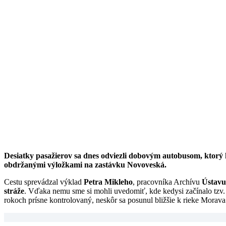
Desiatky pasažierov sa dnes odviezli dobovým autobusom, ktorý k
obdržanými výložkami na zastávku Novoveská.
Cestu sprevádzal výklad
Petra Mikleho
, pracovníka Archívu
Ústavu
stráže
. Vďaka nemu sme si mohli uvedomiť, kde kedysi začínalo tzv. 
rokoch prísne kontrolovaný, neskôr sa posunul bližšie k rieke Morava