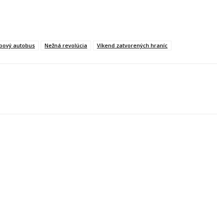
bový autobus
Nežná revolúcia
Víkend zatvorených hraníc