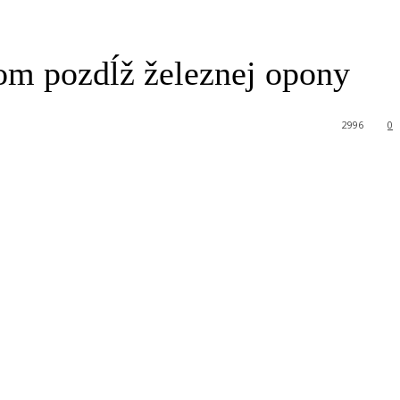
om pozdĺž železnej opony
2996
0